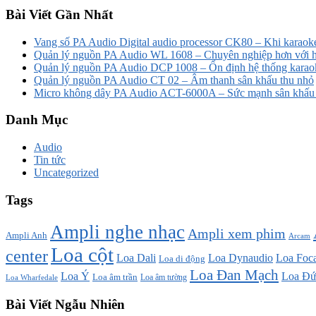
Bài Viết Gần Nhất
Vang số PA Audio Digital audio processor CK80 – Khi karaoke
Quản lý nguồn PA Audio WL 1608 – Chuyên nghiệp hơn với h
Quản lý nguồn PA Audio DCP 1008 – Ổn định hệ thống karao
Quản lý nguồn PA Audio CT 02 – Âm thanh sân khấu thu nhỏ
Micro không dây PA Audio ACT-6000A – Sức mạnh sân khấu t
Danh Mục
Audio
Tin tức
Uncategorized
Tags
Ampli nghe nhạc
Ampli xem phim
Ampli Anh
Arcam
Loa cột
center
Loa Dali
Loa Dynaudio
Loa Foca
Loa di động
Loa Đan Mạch
Loa Ý
Loa Đứ
Loa âm trần
Loa âm tường
Loa Wharfedale
Bài Viết Ngẫu Nhiên