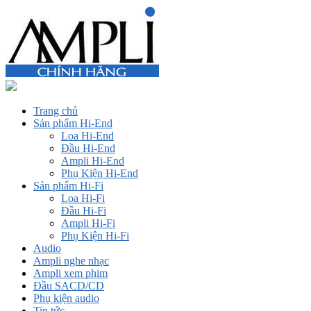
Trang chủ
Sản phẩm Hi-End
Loa Hi-End
Đầu Hi-End
Ampli Hi-End
Phụ Kiện Hi-End
Sản phẩm Hi-Fi
Loa Hi-Fi
Đầu Hi-Fi
Ampli Hi-Fi
Phụ Kiện Hi-Fi
Audio
Ampli nghe nhạc
Ampli xem phim
Đầu SACD/CD
Phụ kiện audio
Tin tức