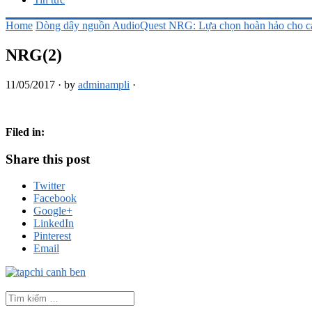
Home
Dòng dây nguồn AudioQuest NRG: Lựa chọn hoàn hảo cho các
NRG(2)
11/05/2017
·
by
adminampli
·
Filed in:
Share this post
Twitter
Facebook
Google+
LinkedIn
Pinterest
Email