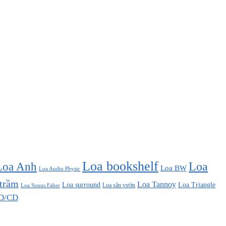
Loa bookshelf
Loa Anh
Loa
Loa BW
Loa Audio Physic
 trầm
Loa Tannoy
Loa surround
Loa Triangle
Loa sân vườn
Loa Sonus Faber
D/CD