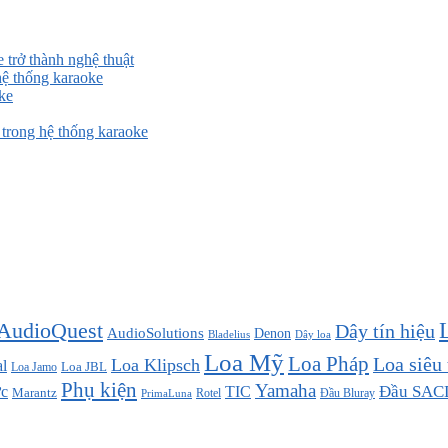
 trở thành nghệ thuật
ệ thống karaoke
ke
rong hệ thống karaoke
AudioQuest
Dây tín hiệu
AudioSolutions
Denon
Bladelius
Dây loa
Loa Mỹ
Loa Pháp
Loa siêu
Loa Klipsch
l
Loa JBL
Loa Jamo
Phụ kiện
Yamaha
TIC
Đầu SAC
c
Marantz
Đầu Bluray
PrimaLuna
Rotel