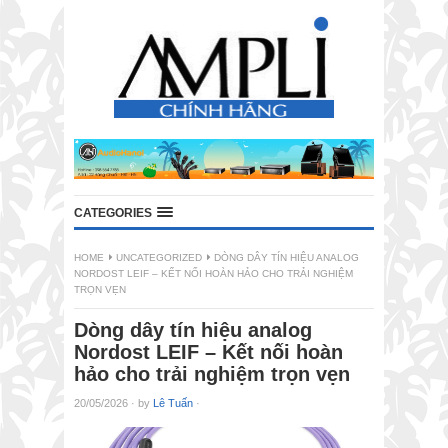
CATEGORIES
HOME
UNCATEGORIZED
DÒNG DÂY TÍN HIỆU ANALOG
NORDOST LEIF – KẾT NỐI HOÀN HẢO CHO TRẢI NGHIỆM
TRỌN VẸN
Dòng dây tín hiệu analog
Nordost LEIF – Kết nối hoàn
hảo cho trải nghiệm trọn vẹn
20/05/2026
·
by
Lê Tuấn
·