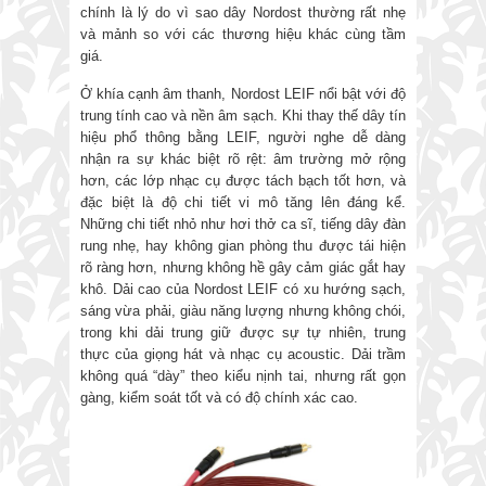
chính là lý do vì sao dây Nordost thường rất nhẹ
và mảnh so với các thương hiệu khác cùng tầm
giá.
Ở khía cạnh âm thanh, Nordost LEIF nổi bật với độ
trung tính cao và nền âm sạch. Khi thay thế dây tín
hiệu phổ thông bằng LEIF, người nghe dễ dàng
nhận ra sự khác biệt rõ rệt: âm trường mở rộng
hơn, các lớp nhạc cụ được tách bạch tốt hơn, và
đặc biệt là độ chi tiết vi mô tăng lên đáng kể.
Những chi tiết nhỏ như hơi thở ca sĩ, tiếng dây đàn
rung nhẹ, hay không gian phòng thu được tái hiện
rõ ràng hơn, nhưng không hề gây cảm giác gắt hay
khô. Dải cao của Nordost LEIF có xu hướng sạch,
sáng vừa phải, giàu năng lượng nhưng không chói,
trong khi dải trung giữ được sự tự nhiên, trung
thực của giọng hát và nhạc cụ acoustic. Dải trầm
không quá “dày” theo kiểu nịnh tai, nhưng rất gọn
gàng, kiểm soát tốt và có độ chính xác cao.