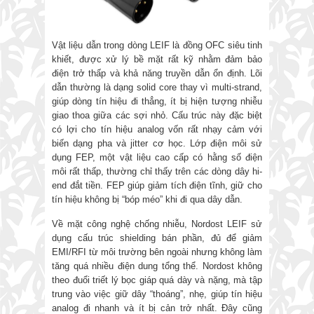
Vật liệu dẫn trong dòng LEIF là đồng OFC siêu tinh
khiết, được xử lý bề mặt rất kỹ nhằm đảm bảo
điện trở thấp và khả năng truyền dẫn ổn định. Lõi
dẫn thường là dạng solid core thay vì multi-strand,
giúp dòng tín hiệu đi thẳng, ít bị hiện tượng nhiễu
giao thoa giữa các sợi nhỏ. Cấu trúc này đặc biệt
có lợi cho tín hiệu analog vốn rất nhạy cảm với
biến dạng pha và jitter cơ học. Lớp điện môi sử
dụng FEP, một vật liệu cao cấp có hằng số điện
môi rất thấp, thường chỉ thấy trên các dòng dây hi-
end đắt tiền. FEP giúp giảm tích điện tĩnh, giữ cho
tín hiệu không bị “bóp méo” khi đi qua dây dẫn.
Về mặt công nghệ chống nhiễu, Nordost LEIF sử
dụng cấu trúc shielding bán phần, đủ để giảm
EMI/RFI từ môi trường bên ngoài nhưng không làm
tăng quá nhiều điện dung tổng thể. Nordost không
theo đuổi triết lý bọc giáp quá dày và nặng, mà tập
trung vào việc giữ dây “thoáng”, nhẹ, giúp tín hiệu
analog đi nhanh và ít bị cản trở nhất. Đây cũng