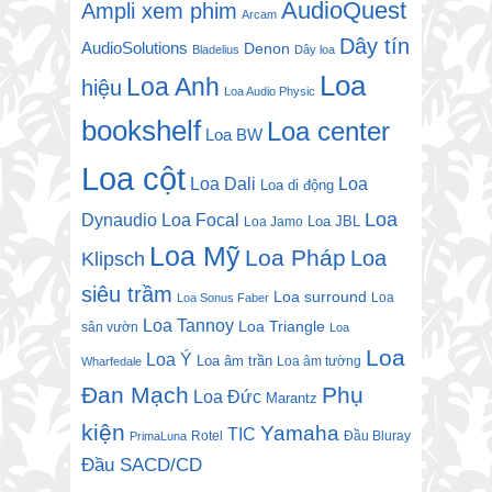
AudioQuest
Ampli xem phim
Arcam
Dây tín
AudioSolutions
Denon
Bladelius
Dây loa
Loa
Loa Anh
hiệu
Loa Audio Physic
bookshelf
Loa center
Loa BW
Loa cột
Loa Dali
Loa
Loa di động
Loa
Dynaudio
Loa Focal
Loa JBL
Loa Jamo
Loa Mỹ
Loa Pháp
Loa
Klipsch
siêu trầm
Loa surround
Loa
Loa Sonus Faber
Loa Tannoy
Loa Triangle
sân vườn
Loa
Loa
Loa Ý
Loa âm trần
Loa âm tường
Wharfedale
Đan Mạch
Phụ
Loa Đức
Marantz
kiện
Yamaha
TIC
Rotel
Đầu Bluray
PrimaLuna
Đầu SACD/CD