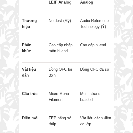
LEIF Analog
Analog
Thương
Nordost (Mỹ)
Audio Reference
hiệu
Technology (Ý)
Phân
Cao cấp nhập
Cao cấp hi-end
khúc
môn hi-end
Vật liệu
Đồng OFC lõi
Đồng OFC đa sợi
dẫn
đơn
Cấu trúc
Micro Mono-
Multi-strand
Filament
braided
Điện môi
FEP hằng số
Vật liệu cách điện
thấp
đa lớp