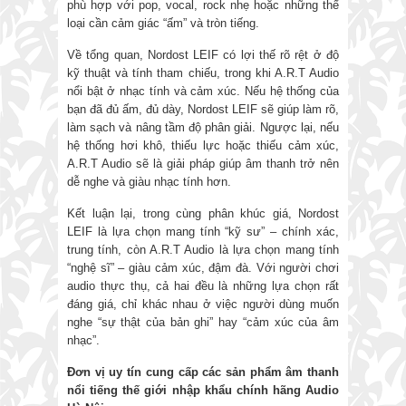
phù hợp với pop, vocal, rock nhẹ hoặc những thể
loại cần cảm giác “ấm” và tròn tiếng.
Về tổng quan, Nordost LEIF có lợi thế rõ rệt ở độ
kỹ thuật và tính tham chiếu, trong khi A.R.T Audio
nổi bật ở nhạc tính và cảm xúc. Nếu hệ thống của
bạn đã đủ ấm, đủ dày, Nordost LEIF sẽ giúp làm rõ,
làm sạch và nâng tầm độ phân giải. Ngược lại, nếu
hệ thống hơi khô, thiếu lực hoặc thiếu cảm xúc,
A.R.T Audio sẽ là giải pháp giúp âm thanh trở nên
dễ nghe và giàu nhạc tính hơn.
Kết luận lại, trong cùng phân khúc giá, Nordost
LEIF là lựa chọn mang tính “kỹ sư” – chính xác,
trung tính, còn A.R.T Audio là lựa chọn mang tính
“nghệ sĩ” – giàu cảm xúc, đậm đà. Với người chơi
audio thực thụ, cả hai đều là những lựa chọn rất
đáng giá, chỉ khác nhau ở việc người dùng muốn
nghe “sự thật của bản ghi” hay “cảm xúc của âm
nhạc”.
Đơn vị uy tín cung cấp các sản phẩm âm thanh
nổi tiếng thế giới nhập khẩu chính hãng
Audio