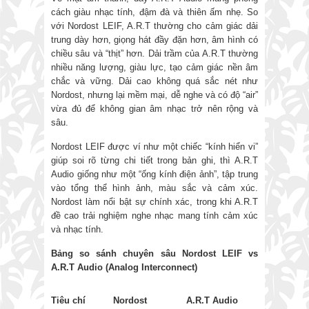
cách giàu nhạc tính, đậm đà và thiên ấm nhẹ. So
với Nordost LEIF, A.R.T thường cho cảm giác dải
trung dày hơn, giọng hát đầy đặn hơn, âm hình có
chiều sâu và “thịt” hơn. Dải trầm của A.R.T thường
nhiều năng lượng, giàu lực, tạo cảm giác nền âm
chắc và vững. Dải cao không quá sắc nét như
Nordost, nhưng lại mềm mại, dễ nghe và có độ “air”
vừa đủ để không gian âm nhạc trở nên rộng và
sâu.
Nordost LEIF được ví như một chiếc “kính hiển vi”
giúp soi rõ từng chi tiết trong bản ghi, thì A.R.T
Audio giống như một “ống kính điện ảnh”, tập trung
vào tổng thể hình ảnh, màu sắc và cảm xúc.
Nordost làm nổi bật sự chính xác, trong khi A.R.T
đề cao trải nghiệm nghe nhạc mang tính cảm xúc
và nhạc tính.
Bảng so sánh chuyên sâu Nordost LEIF vs
A.R.T Audio (Analog Interconnect)
Tiêu chí
Nordost
A.R.T Audio