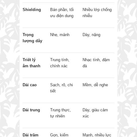
Shielding
Bán phần, tối
Nhiều lớp chống
ưu điện dung
nhiễu
Trọng
Nhẹ, mảnh
Dày, nặng
lượng dây
Triết lý
Trung tính,
Nhạc tính, đậm
âm thanh
chính xác
đà
Dải cao
Sạch, rõ, chi
Mềm, dễ nghe
tiết
Dải trung
Trung thực,
Dày, giàu cảm
tự nhiên
xúc
Dải trầm
Gọn, kiểm
Mạnh, nhiều lực