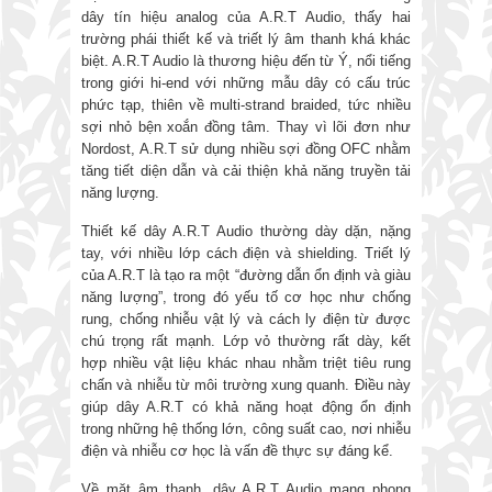
dây tín hiệu analog của A.R.T Audio, thấy hai
trường phái thiết kế và triết lý âm thanh khá khác
biệt. A.R.T Audio là thương hiệu đến từ Ý, nổi tiếng
trong giới hi-end với những mẫu dây có cấu trúc
phức tạp, thiên về multi-strand braided, tức nhiều
sợi nhỏ bện xoắn đồng tâm. Thay vì lõi đơn như
Nordost, A.R.T sử dụng nhiều sợi đồng OFC nhằm
tăng tiết diện dẫn và cải thiện khả năng truyền tải
năng lượng.
Thiết kế dây A.R.T Audio thường dày dặn, nặng
tay, với nhiều lớp cách điện và shielding. Triết lý
của A.R.T là tạo ra một “đường dẫn ổn định và giàu
năng lượng”, trong đó yếu tố cơ học như chống
rung, chống nhiễu vật lý và cách ly điện từ được
chú trọng rất mạnh. Lớp vỏ thường rất dày, kết
hợp nhiều vật liệu khác nhau nhằm triệt tiêu rung
chấn và nhiễu từ môi trường xung quanh. Điều này
giúp dây A.R.T có khả năng hoạt động ổn định
trong những hệ thống lớn, công suất cao, nơi nhiễu
điện và nhiễu cơ học là vấn đề thực sự đáng kể.
Về mặt âm thanh, dây A.R.T Audio mang phong