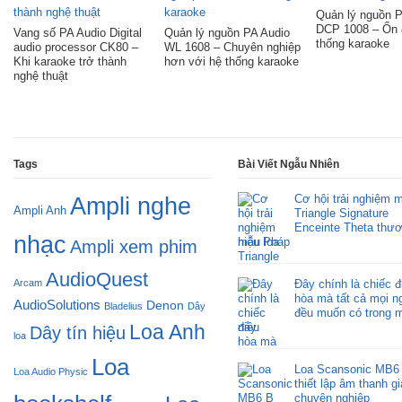
Quản lý nguồn P
DCP 1008 – Ổn 
Vang số PA Audio Digital
Quản lý nguồn PA Audio
thống karaoke
audio processor CK80 –
WL 1608 – Chuyên nghiệp
Khi karaoke trở thành
hơn với hệ thống karaoke
nghệ thuật
Tags
Bài Viết Ngẫu Nhiên
Cơ hội trải nghiệm 
Ampli nghe
Ampli Anh
Triangle Signature
Enceinte Theta thư
nhạc
hiệu Pháp
Ampli xem phim
AudioQuest
Arcam
Đây chính là chiếc đ
hòa mà tất cả mọi n
AudioSolutions
Denon
Bladelius
Dây
đều muốn có trong 
Loa Anh
này.
Dây tín hiệu
loa
Loa
Loa Scansonic MB6
Loa Audio Physic
thiết lập âm thanh giả
chuyên nghiệp