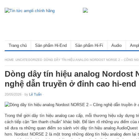
Trang chủ
Sản phẩm Hi-End
Sản phẩm Hi-Fi
Audio
Ampl
HOME
UNCATEGORIZED
DÒNG DÂY TÍN HIỆU ANALOG NORDOST NORSE 2 – CÔNG NG
Dòng dây tín hiệu analog Nordost
nghệ dẫn truyền ở đỉnh cao hi-end
20/05/2026
·
by
Lê Tuấn
·
Trong thế giới dây tín hiệu analog cao cấp, mỗi thương hiệu xây dựng tri
cách tiếp cận “âm thanh chuẩn” khác biệt. Để làm rõ những ưu điểm của 
sẽ đưa ra những quan điểm so sánh với dây tín hiệu analog AudioQues
hơn. Nordost NORSE 2 là một trong những dòng tín hiệu analog đem lại tr