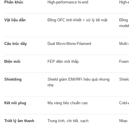
Phân khúc
High-performance hi-end
High-
Vật liệu dẫn
Đồng OFC tinh khiết + xử lý bề mặt
Đồng 
model
Cấu trúc dây
Dual Micro-Mono-Filament
Multi-
Điện môi
FEP điện môi thấp
Foam 
Shielding
Shield giảm EMI/RFI hiệu quả nhưng
Shiel
nhẹ
Kết nối plug
Mạ vàng tiêu chuẩn cao
Cold-
Triết lý âm thanh
Trung tính, chi tiết, sạch
Nhạc 