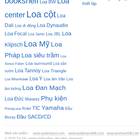
bookshelf
Loa
Loa BW
Loa cột
center
Loa
Dali
Loa Dynaudio
Loa di động
Loa
Loa Focal
Loa JBL
Loa Jamo
Loa Mỹ
Loa
Klipsch
Pháp
Loa siêu trầm
Loa
Loa surround
Loa sân
Sonus Faber
Loa Tannoy
Loa Triangle
vườn
Loa Ý
Loa âm trần
Loa
Loa Wharfedale
Loa Đan Mạch
âm tường
Phụ kiện
Loa Đức
Marantz
Yamaha
TIC
Rotel
Đầu
PrimaLuna
Đầu SACD/CD
Bluray
Web sản phẩm:
www.audiohanoi.com
www.audiohanoihifi.com
www.amthanhhifi.co
© 2026
Tin tức ampli chính hãng
. All rights reserved.