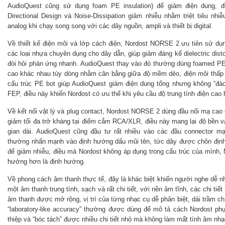
AudioQuest cũng sử dụng foam PE insulation) để giảm điện dung, đ
Directional Design và Noise-Dissipation giảm nhiễu nhằm triệt tiêu n
analog khi chạy song song với các dây nguồn, ampli và thiết bị digital.
Về thiết kế điện môi và lớp cách điện, Nordost NORSE 2 ưu tiên sử dụ
các loại nhựa chuyên dụng cho dây dẫn, giúp giảm đáng kể dielectric distor
đòi hỏi phản ứng nhanh. AudioQuest thay vào đó thường dùng foamed PE 
cao khác nhau tùy dòng nhằm cân bằng giữa độ mềm dẻo, điện môi thấp 
cấu trúc PE bọt giúp AudioQuest giảm điện dung tổng nhưng không “đà
FEP, điều này khiến Nordost có ưu thế khi yêu cầu độ trung tính điện cao
Về kết nối vật lý và plug contact, Nordost NORSE 2 dùng đầu nối mạ cao 
giảm tối đa trở kháng tại điểm cắm RCA/XLR, điều này mang lại độ bền và
gian dài. AudioQuest cũng đầu tư rất nhiều vào các đầu connector mạ
thường nhấn mạnh vào định hướng dấu mũi tên, tức dây được chôn định
để giảm nhiễu, điều mà Nordost không áp dụng trong cấu trúc của mình, 
hướng hơn là định hướng.
Về phong cách âm thanh thực tế, đây là khác biệt khiến người nghe dễ n
một âm thanh trung tính, sạch và rất chi tiết, với nền âm tĩnh, các chi ti
âm thanh được mở rộng, vị trí của từng nhạc cụ dễ phân biệt, dải trầm c
“laboratory-like accuracy” thường được dùng để mô tả cách Nordost phục 
thiệp và “bóc tách” được nhiều chi tiết nhỏ mà không làm mất tính âm nhạ