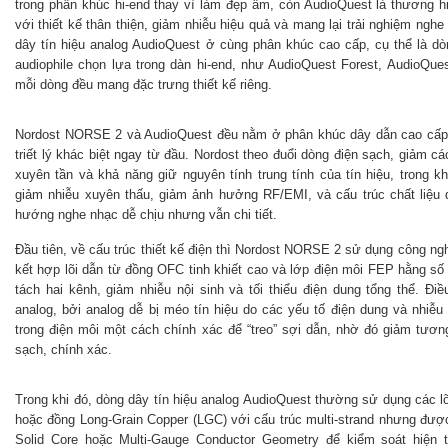
trong phân khúc hi-end thay vì làm đẹp âm, còn AudioQuest là thương hi
với thiết kế thân thiện, giảm nhiễu hiệu quả và mang lại trải nghiệm n
dây tín hiệu analog AudioQuest ở cùng phân khúc cao cấp, cụ thể là d
audiophile chọn lựa trong dàn hi-end, như AudioQuest Forest, AudioQu
mỗi dòng đều mang đặc trưng thiết kế riêng.
Nordost NORSE 2 và AudioQuest đều nằm ở phân khúc dây dẫn cao cấp,
triết lý khác biệt ngay từ đầu. Nordost theo đuổi dòng điện sạch, giảm c
xuyên tần và khả năng giữ nguyên tính trung tính của tín hiệu, trong k
giảm nhiễu xuyên thấu, giảm ảnh hưởng RF/EMI, và cấu trúc chất liệu
hướng nghe nhạc dễ chịu nhưng vẫn chi tiết.
Đầu tiên, về cấu trúc thiết kế điện thì Nordost NORSE 2 sử dụng công n
kết hợp lõi dẫn từ đồng OFC tinh khiết cao và lớp điện môi FEP hằng số 
tách hai kênh, giảm nhiễu nội sinh và tối thiểu điện dung tổng thể. Điề
analog, bởi analog dễ bị méo tín hiệu do các yếu tố điện dung và nhiễu h
trong điện môi một cách chính xác để “treo” sợi dẫn, nhờ đó giảm tương
sạch, chính xác.
Trong khi đó, dòng dây tín hiệu analog AudioQuest thường sử dụng các l
hoặc đồng Long-Grain Copper (LGC) với cấu trúc multi-strand nhưng được 
Solid Core hoặc Multi-Gauge Conductor Geometry để kiểm soát hiện tư