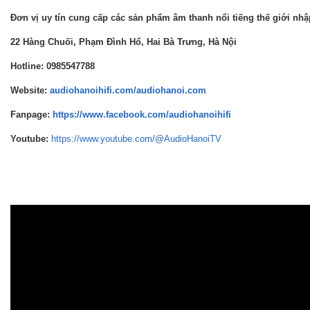
Đơn vị uy tín cung cấp các sản phẩm âm thanh nổi tiếng thế giới nh
22 Hàng Chuối, Phạm Đình Hổ, Hai Bà Trưng, Hà Nội
Hotline: 0985547788
Website:
audiohanoihifi.com/audiohanoi.com
Fanpage:
https://www.facebook.com/audiohanoihifi
Youtube:
https://www.youtube.com/@AudioHanoiTV