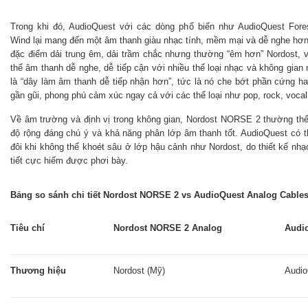
Trong khi đó, AudioQuest với các dòng phổ biến như AudioQuest Fore
Wind lại mang đến một âm thanh giàu nhạc tính, mềm mại và dễ nghe hơn 
đặc điểm dải trung êm, dải trầm chắc nhưng thường “êm hơn” Nordost, 
thể âm thanh dễ nghe, dễ tiếp cận với nhiều thể loại nhạc và không gian
là “dây làm âm thanh dễ tiếp nhận hơn”, tức là nó che bớt phần cứng h
gần gũi, phong phú cảm xúc ngay cả với các thể loại như pop, rock, voca
Về âm trường và định vị trong không gian, Nordost NORSE 2 thường thể 
độ rộng đáng chú ý và khả năng phân lớp âm thanh tốt. AudioQuest có 
đôi khi không thể khoét sâu ở lớp hậu cảnh như Nordost, do thiết kế nhạc
tiết cực hiếm được phơi bày.
Bảng so sánh chi tiết Nordost NORSE 2 vs AudioQuest Analog Cable
Tiêu chí
Nordost NORSE 2 Analog
Audi
Thương hiệu
Nordost (Mỹ)
Audio