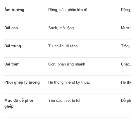
Âm trường
Rộng, sâu, phân lớp rõ
Rộng,
Dải cao
Sạch, mở rộng
Mượt
Dải trung
Tự nhiên, rõ ràng
Tròn,
Dải trầm
Gọn, phản ứng nhanh
Chắc,
Phối ghép lý tưởng
Hệ thống hi-end kỹ thuật
Hệ th
Mức độ dễ phối
Yêu cầu thiết bị tốt
Dễ ph
ghép