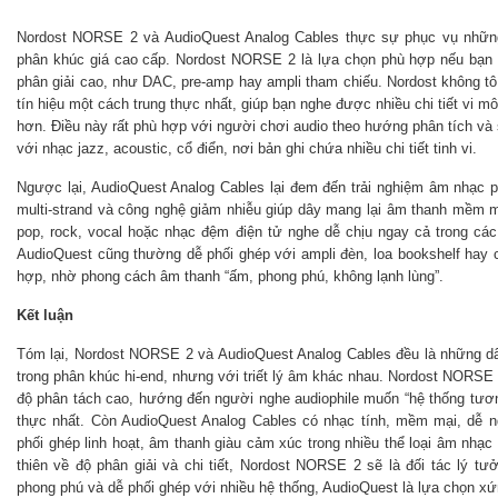
Nordost NORSE 2 và AudioQuest Analog Cables thực sự phục vụ nhữn
phân khúc giá cao cấp. Nordost NORSE 2 là lựa chọn phù hợp nếu bạn đ
phân giải cao, như DAC, pre-amp hay ampli tham chiếu. Nordost không tô
tín hiệu một cách trung thực nhất, giúp bạn nghe được nhiều chi tiết vi 
hơn. Điều này rất phù hợp với người chơi audio theo hướng phân tích và s
với nhạc jazz, acoustic, cổ điển, nơi bản ghi chứa nhiều chi tiết tinh vi.
Ngược lại, AudioQuest Analog Cables lại đem đến trải nghiệm âm nhạc p
multi-strand và công nghệ giảm nhiễu giúp dây mang lại âm thanh mềm m
pop, rock, vocal hoặc nhạc đệm điện tử nghe dễ chịu ngay cả trong các 
AudioQuest cũng thường dễ phối ghép với ampli đèn, loa bookshelf hay 
hợp, nhờ phong cách âm thanh “ấm, phong phú, không lạnh lùng”.
Kết luận
Tóm lại, Nordost NORSE 2 và AudioQuest Analog Cables đều là những dâ
trong phân khúc hi-end, nhưng với triết lý âm khác nhau. Nordost NORSE 2 
độ phân tách cao, hướng đến người nghe audiophile muốn “hệ thống tương
thực nhất. Còn AudioQuest Analog Cables có nhạc tính, mềm mại, dễ 
phối ghép linh hoạt, âm thanh giàu cảm xúc trong nhiều thể loại âm nhạ
thiên về độ phân giải và chi tiết, Nordost NORSE 2 sẽ là đối tác lý 
phong phú và dễ phối ghép với nhiều hệ thống, AudioQuest là lựa chọn x