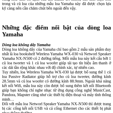
trong và củ loa của những mẫu loa Yamaha này đã được chọn lựa
kỹ càng nên cần chăm chút bên ngoài đến vậy.
Những đặc điểm nổi bật của dòng loa
Yamaha
Dòng loa không dây Yamaha
Dòng loa không dây của Yamaha chỉ bao gồm 2 mẫu sản phẩm duy
nhất là loa bookshelf Wireless Yamaha WX-030 và Networl Speaker
Yamaha NX-N500 có 2 đường tiếng. Mỗi mẫu loa này kết cấu bởi 1
củ loa tweeter và 1 củ loa woofer giúp tái tạo tín hiệu âm thanh ở
các dải tần rộng khác nhau với độ chính xác, tự nhiên cao.
Tuy nhiên, loa Wireless Yamaha WX-030 lại được bổ sung thê 1 củ
loa Passive Radiator giúp hỗ trợ cho củ loa tweeter, đường kính
28.5mm và củ loa woofer có đường kính 88.9mm. Ngoài khả năng
kết nối Wifi, mẫu loa này còn được bổ sung thêm kết nối Bluetooth
giúp bạn không chỉ nghe nhạc từ ứng dụng công nghệ MusicCast,
Pandora, Mapster cũng như các thiết bị điện thoại và máy tính thông
minh…
Đối với mẫu loa Networl Speaker Yamaha NX-N500 thì được trang
bị các cổng kết nối USB và cả cổng Ethernet cho các thiết bị phát
nhạc thông thường.