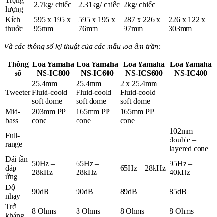
Trọng
2.7kg/ chiếc
2.31kg/ chiếc
2kg/ chiếc
lượng
Kích
595 x 195 x
595 x 195 x
287 x 226 x
226 x 122 x
thước
95mm
76mm
97mm
303mm
Và các thông số kỹ thuật của các mẫu loa âm trần:
Thông
Loa Yamaha
Loa Yamaha
Loa Yamaha
Loa Yamaha
số
NS-IC800
NS-IC600
NS-ICS600
NS-IC400
25.4mm
25.4mm
2 x 25.4mm
Tweeter
Fluid-coold
Fluid-coold
Fluid-coold
soft dome
soft dome
soft dome
Mid-
203mm PP
165mm PP
165mm PP
bass
cone
cone
cone
102mm
Full-
double –
range
layered cone
Dải tần
50Hz –
65Hz –
95Hz –
đáp
65Hz – 28kHz
28kHz
28kHz
40kHz
ứng
Độ
90dB
90dB
89dB
85dB
nhạy
Trở
8 Ohms
8 Ohms
8 Ohms
8 Ohms
kháng