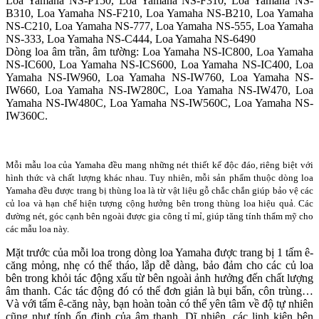
Loa Yamaha NS-P150, Loa Yamaha NS-F310, Loa Yamaha NS-
B310, Loa Yamaha NS-F210, Loa Yamaha NS-B210, Loa Yamaha
NS-C210, Loa Yamaha NS-777, Loa Yamaha NS-555, Loa Yamaha
NS-333, Loa Yamaha NS-C444, Loa Yamaha NS-6490
Dòng loa âm trần, âm tường: Loa Yamaha NS-IC800, Loa Yamaha
NS-IC600, Loa Yamaha NS-ICS600, Loa Yamaha NS-IC400, Loa
Yamaha NS-IW960, Loa Yamaha NS-IW760, Loa Yamaha NS-
IW660, Loa Yamaha NS-IW280C, Loa Yamaha NS-IW470, Loa
Yamaha NS-IW480C, Loa Yamaha NS-IW560C, Loa Yamaha NS-
IW360C.
Mỗi mẫu loa của Yamaha đều mang những nét thiết kế độc đáo, riêng biệt với
hình thức và chất lượng khác nhau. Tuy nhiên, mỗi sản phẩm thuộc dòng loa
Yamaha đều được trang bị thùng loa là từ vật liệu gỗ chắc chắn giúp bảo vệ các
củ loa và hạn chế hiện tượng cộng hưởng bên trong thùng loa hiệu quả. Các
đường nét, góc cạnh bên ngoài được gia công tỉ mỉ, giúp tăng tính thẩm mỹ cho
các mẫu loa này.
Mặt trước của mỗi loa trong dòng loa Yamaha được trang bị 1 tấm ê-
căng mỏng, nhẹ có thể tháo, lắp dễ dàng, bảo đảm cho các củ loa
bên trong khỏi tác động xấu từ bên ngoài ảnh hưởng đến chất lượng
âm thanh. Các tác động đó có thể đơn giản là bụi bẩn, côn trùng…
Và với tấm ê-căng này, bạn hoàn toàn có thể yên tâm về độ tự nhiên
cũng như tính ổn định của âm thanh. Dĩ nhiên, các linh kiện bên