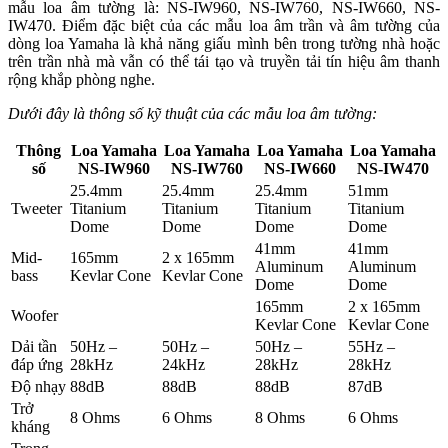
mẫu loa âm tường là: NS-IW960, NS-IW760, NS-IW660, NS-
IW470. Điểm đặc biệt của các mẫu loa âm trần và âm tường của
dòng loa Yamaha là khả năng giấu mình bên trong tường nhà hoặc
trên trần nhà mà vẫn có thể tái tạo và truyền tải tín hiệu âm thanh
rộng khắp phòng nghe.
Dưới đây là thông số kỹ thuật của các mẫu loa âm tường:
Thông
Loa Yamaha
Loa Yamaha
Loa Yamaha
Loa Yamaha
số
NS-IW960
NS-IW760
NS-IW660
NS-IW470
25.4mm
25.4mm
25.4mm
51mm
Tweeter
Titanium
Titanium
Titanium
Titanium
Dome
Dome
Dome
Dome
41mm
41mm
Mid-
165mm
2 x 165mm
Aluminum
Aluminum
bass
Kevlar Cone
Kevlar Cone
Dome
Dome
165mm
2 x 165mm
Woofer
Kevlar Cone
Kevlar Cone
Dải tần
50Hz –
50Hz –
50Hz –
55Hz –
đáp ứng
28kHz
24kHz
28kHz
28kHz
Độ nhạy
88dB
88dB
88dB
87dB
Trở
8 Ohms
6 Ohms
8 Ohms
6 Ohms
kháng