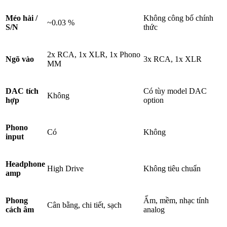
Méo hài /
Không công bố chính
~0.03 %
S/N
thức
2x RCA, 1x XLR, 1x Phono
Ngõ vào
3x RCA, 1x XLR
MM
DAC tích
Có tùy model DAC
Không
hợp
option
Phono
Có
Không
input
Headphone
High Drive
Không tiêu chuẩn
amp
Phong
Ấm, mềm, nhạc tính
Cân bằng, chi tiết, sạch
cách âm
analog