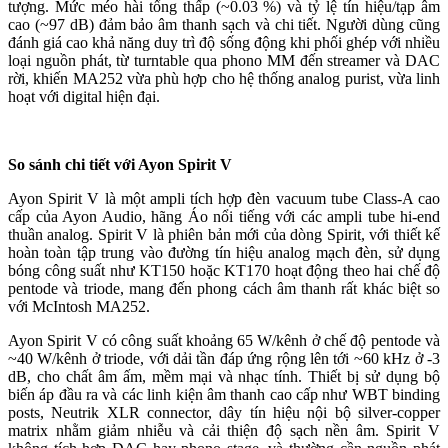
tượng. Mức méo hài tổng thấp (~0.03 %) và tỷ lệ tín hiệu/tạp âm
cao (~97 dB) đảm bảo âm thanh sạch và chi tiết. Người dùng cũng
đánh giá cao khả năng duy trì độ sống động khi phối ghép với nhiều
loại nguồn phát, từ turntable qua phono MM đến streamer và DAC
rời, khiến MA252 vừa phù hợp cho hệ thống analog purist, vừa linh
hoạt với digital hiện đại.
So sánh chi tiết với Ayon Spirit V
Ayon Spirit V là một ampli tích hợp đèn vacuum tube Class-A cao
cấp của Ayon Audio, hãng Áo nổi tiếng với các ampli tube hi-end
thuần analog. Spirit V là phiên bản mới của dòng Spirit, với thiết kế
hoàn toàn tập trung vào đường tín hiệu analog mạch đèn, sử dụng
bóng công suất như KT150 hoặc KT170 hoạt động theo hai chế độ
pentode và triode, mang đến phong cách âm thanh rất khác biệt so
với McIntosh MA252.
Ayon Spirit V có công suất khoảng 65 W/kênh ở chế độ pentode và
~40 W/kênh ở triode, với dải tần đáp ứng rộng lên tới ~60 kHz ở -3
dB, cho chất âm ấm, mềm mại và nhạc tính. Thiết bị sử dụng bộ
biến áp đầu ra và các linh kiện âm thanh cao cấp như WBT binding
posts, Neutrik XLR connector, dây tín hiệu nội bộ silver-copper
matrix nhằm giảm nhiễu và cải thiện độ sạch nền âm. Spirit V