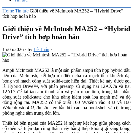
Home
Tin tức
Giới thiệu về McIntosh MA252 – “Hybrid Drive”
tích hợp hoàn hảo
Giới thiệu về McIntosh MA252 – “Hybrid
Drive” tích hợp hoàn hảo
15/05/2026
·
by
Lê Tuấn
·
Ampli McIntosh MA252 là một sản phẩm ampli tích hợp hybrid đầu
tiên của McIntosh, kết hợp ưu điểm của cả mạch tiền khuếch đại
bóng với mạch công suất solid-state hiện đại. Thiết kế này được gọi
là Hybrid Drive™, với phần preamp sử dụng hai 12AX7a và hai
12AT7 để tái tạo âm thanh ấm và giàu nhạc tính, trong khi phần
công suất solid-state cho khả năng kiểm soát loa mạnh mẽ và độ
động rộng rãi. MA252 có thể xuất 100 W/kênh vào 8 Ω và 160
W/kênh vào 4 Ω, đủ sức kéo hầu hết các loa bookshelf và cột trong
phòng nghe tầm trung đến lớn.
Thiết kế bên ngoài của MA252 là một sự kết hợp giữa phong cách
cổ điển và hiện đại cùng thân máy bằng thép không gỉ sáng bóng,