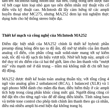
tấm tên McIntosh bằng nhôm đúc hai bên, cùng bóng đèn được bảo
vệ bởi cage kim loại nhỏ gọn tạo nên điểm nhấn mỹ thuật vừa cổ
điển vừa kỹ thuật cao. McIntosh đã lấy cảm hứng từ các ampli
huyền thoại như MC275, nhưng MA252 đem lại trải nghiệm thực
dụng hơn cho hệ thống stereo hiện đại.
Thiết kế mạch và công nghệ của McIntosh MA252
Điểm đặc biệt nhất của MA252 chính là thiết kế hybrid: phần
preamp dùng bóng đèn tạo ra độ ấm, độ mở tự nhiên của âm thanh
analog cổ điển, còn phần công suất solid-state mang tới sự kiểm
soát, tốc độ và độ sạch tín hiệu vượt trội. Nhờ kết hợp này, ampli có
thể duy trì ưu điểm của cả hai thế giới, làm cho âm thanh vừa “mượt
mà” vừa mạnh mẽ ở dải trung – trầm mà không mất đi chi tiết hay
độ động.
MA252 được thiết kế hoàn toàn analog thuần túy, với tổng cộng 4
ngõ vào analog gồm 2 unbalanced (RCA), 1 balanced (XLR) và 1
ngõ phono MM dành cho mâm đĩa than, điều hiếm thấy ở các ampli
tích hợp trong cùng phân khúc cùng mức giá. Người dùng cũng có
thể đặt tên cho từng ngõ vào để dễ dàng điều khiển. Tính năng bass
và treble tone control cho phép tinh chỉnh âm thanh theo gu cá nhân,
điều mà nhiều ampli hi-end hiện đại không trang bị.