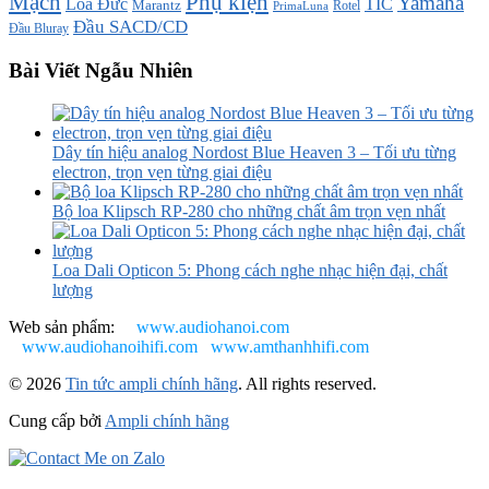
Mạch
Phụ kiện
Yamaha
TIC
Loa Đức
Marantz
PrimaLuna
Rotel
Đầu SACD/CD
Đầu Bluray
Bài Viết Ngẫu Nhiên
Dây tín hiệu analog Nordost Blue Heaven 3 – Tối ưu từng
electron, trọn vẹn từng giai điệu
Bộ loa Klipsch RP-280 cho những chất âm trọn vẹn nhất
Loa Dali Opticon 5: Phong cách nghe nhạc hiện đại, chất
lượng
Web sản phẩm:
www.audiohanoi.com
www.audiohanoihifi.com
www.amthanhhifi.com
© 2026
Tin tức ampli chính hãng
. All rights reserved.
Cung cấp bởi
Ampli chính hãng