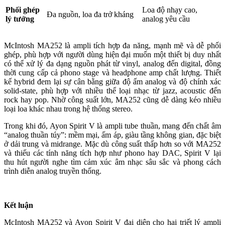
Phối ghép
Loa độ nhạy cao,
Đa nguồn, loa đa trở kháng
lý tưởng
analog yêu cầu
McIntosh MA252 là ampli tích hợp đa năng, mạnh mẽ và dễ phối
ghép, phù hợp với người dùng hiện đại muốn một thiết bị duy nhất
có thể xử lý đa dạng nguồn phát từ vinyl, analog đến digital, đồng
thời cung cấp cả phono stage và headphone amp chất lượng. Thiết
kế hybrid đem lại sự cân bằng giữa độ ấm analog và độ chính xác
solid-state, phù hợp với nhiều thể loại nhạc từ jazz, acoustic đến
rock hay pop. Nhờ công suất lớn, MA252 cũng dễ dàng kéo nhiều
loại loa khác nhau trong hệ thống stereo.
Trong khi đó, Ayon Spirit V là ampli tube thuần, mang đến chất âm
“analog thuần túy”: mềm mại, ấm áp, giàu tầng không gian, đặc biệt
ở dải trung và midrange. Mặc dù công suất thấp hơn so với MA252
và thiếu các tính năng tích hợp như phono hay DAC, Spirit V lại
thu hút người nghe tìm cảm xúc âm nhạc sâu sắc và phong cách
trình diễn analog truyền thống.
Kết luận
McIntosh MA252 và Ayon Spirit V đại diện cho hai triết lý ampli