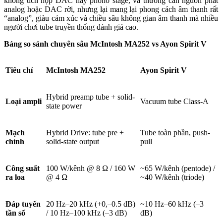
không tích hợp DAC hay phono stage, và thường cần nguồn phát
analog hoặc DAC rời, nhưng lại mang lại phong cách âm thanh rất
“analog”, giàu cảm xúc và chiều sâu không gian âm thanh mà nhiều
người chơi tube truyền thống đánh giá cao.
Bảng so sánh chuyên sâu McIntosh MA252 vs Ayon Spirit V
Tiêu chí
McIntosh MA252
Ayon Spirit V
Hybrid preamp tube + solid-
Loại ampli
Vacuum tube Class-A
state power
Mạch
Hybrid Drive: tube pre +
Tube toàn phần, push-
chính
solid-state output
pull
Công suất
100 W/kênh @ 8 Ω / 160 W
~65 W/kênh (pentode) /
ra loa
@ 4 Ω
~40 W/kênh (triode)
Đáp tuyến
20 Hz–20 kHz (+0,–0.5 dB)
~10 Hz–60 kHz (–3
tần số
/ 10 Hz–100 kHz (–3 dB)
dB)