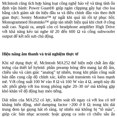
McIntosh cũng tích hợp hàng loạt công nghệ bảo vệ và tăng tính ổn
định vận hành: Power Guard® giúp ngăn clipping gây hại cho loa
bằng cách giám sát tín hiệu đầu ra và điều chỉnh đầu vào theo thời
gian thực; Sentry Monitor™ tự ngắt khi quá tải rồi tự phục hồi;
Monogrammed Heatsinks™ giúp tản nhiệt hiệu quả khi chơi ở công
suất cao. Ngoài ra, ampli còn có headphone amplifier High Drive
với khả năng kéo tai nghe từ 20 đến 600 Ω và cổng subwoofer
output để kết nối sub chủ động.
Hiệu năng âm thanh và trải nghiệm thực tế
Khi sử dụng thực tế, McIntosh MA252 thể hiện một chất âm đặc
trưng của thiết kế hybrid: phần preamp bóng đèn mang lại độ ấm,
chiều sâu và cảm giác “analog” tự nhiên, trong khi phần công suất
bán dẫn cung cấp độ chính xác, kiểm soát transients và bass mạnh
mẽ. Với công suất 100 W vào 8 Ω và 160 W vào 4 Ω, ampli này đủ
sức phối ghép với loa trong phòng nghe 20–30 m² mà không gặp
khó khăn về độ động hay méo tiếng.
Dải trầm của MA252 có lực, kiểm soát tốt ngay cả với loa có trở
kháng biến động, nhờ damping factor >200 ở 8 Ω; trong khi dải
trung đem lại giọng hát rõ ràng, tự nhiên mà không bị “tô màu”,
giúp các bản nhạc acoustic hoặc giọng ca solo có chiều sâu ấn