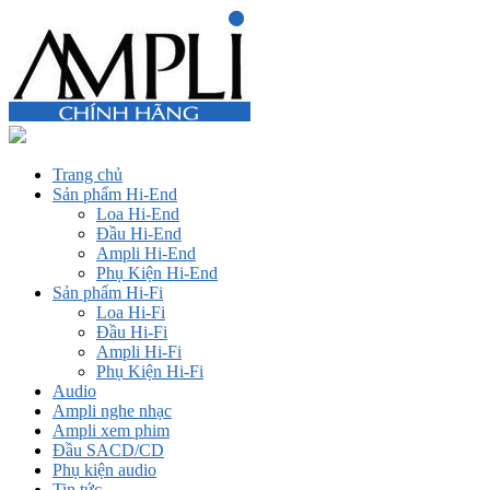
Trang chủ
Sản phẩm Hi-End
Loa Hi-End
Đầu Hi-End
Ampli Hi-End
Phụ Kiện Hi-End
Sản phẩm Hi-Fi
Loa Hi-Fi
Đầu Hi-Fi
Ampli Hi-Fi
Phụ Kiện Hi-Fi
Audio
Ampli nghe nhạc
Ampli xem phim
Đầu SACD/CD
Phụ kiện audio
Tin tức