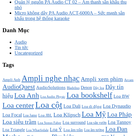
Quản lý nguồn PA Audio CT 02 – Âm thanh sân khấu thu
nhỏ
Micro không dây PA Audio ACT-6000A – Sức mạnh sân
khấu trong hệ thống karaoke
Danh Mục
Audio
Tin tức
Uncategorized
Tags
Ampli nghe nhạc
Ampli xem phim
Ampli Anh
Arcam
AudioQuest
Dây tín
AudioSolutions
Denon
Bladelius
Dây loa
Loa bookshelf
Loa Anh
hiệu
Loa BW
Loa Audio Physic
Loa cột
Loa center
Loa Dali
Loa Dynaudio
Loa di động
Loa Mỹ
Loa Pháp
Loa Klipsch
Loa Focal
Loa JBL
Loa Jamo
Loa siêu trầm
Loa Tannoy
Loa surround
Loa sân vườn
Loa Sonus Faber
Loa Đan
Loa Ý
Loa Triangle
Loa âm trần
Loa âm tường
Loa Wharfedale