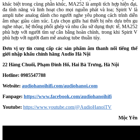
khác biệt trong cùng phân khúc, MA252 là ampli tích hợp hiện đại,
đa tính năng và linh hoạt cho mọi nguồn phát và loa; Spirit V là
ampli tube analog dành cho người nghe yêu phong cách trình diễn
âm nhạc giàu cảm xúc. Lựa chọn giữa hai thiết bị nên dựa trên gu
nghe nhạc, hệ thống phối ghép và nhu cầu sử dụng thực tế, MA252
phù hợp với người tìm sự cân bằng hoàn chỉnh, trong khi Spirit V
phù hợp với người đam mê analog tube thuần túy.
Đơn vị uy tín cung cấp các sản phẩm âm thanh nổi tiếng thế
giới nhập khẩu chính hãng
Audio Hà Nội
22 Hàng Chuối, Phạm Đình Hổ, Hai Bà Trưng, Hà Nội
Hotline: 0985547788
Website:
audiohanoihifi.com/audiohanoi.com
Fanpage:
https://www.facebook.com/audiohanoihifi
Youtube:
https://www.youtube.com/@AudioHanoiTV
Mộc Yên