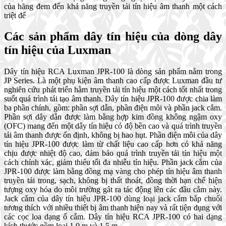
của hãng đem đến khả năng truyền tải tín hiệu âm thanh một cách
triệt để
Các sản phẩm dây tín hiệu của dòng dây
tín hiệu của Luxman
Dây tín hiệu RCA Luxman JPR-100 là dòng sản phẩm nằm trong
JP Series. Là một phụ kiện âm thanh cao cấp được Luxman đầu tư
nghiên cứu phát triển hằm truyền tải tín hiệu một cách tốt nhất trong
suốt quá trình tái tạo âm thanh. Dây tín hiệu JPR-100 được chia làm
ba phần chính, gồm: phần sợi dẫn, phần điện môi và phần jack cắm.
Phần sợi dây dẫn được làm bằng hợp kim đồng không ngậm oxy
(OFC) mang đến một dây tín hiệu có độ bền cao và quá trình truyền
tải âm thanh được ổn định, không bị hao hụt. Phần điện môi của dây
tín hiệu JPR-100 được làm từ chất liệu cao cấp hơn có khả năng
chịu được nhiệt độ cao, đảm bảo quá trình truyền tải tín hiệu một
cách chính xác, giảm thiểu tối đa nhiễu tín hiệu. Phần jack cắm của
JPR-100 được làm bằng đồng mạ vàng cho phép tín hiệu âm thanh
truyền tải trong, sạch, không bị thất thoát, đồng thời hạn chế hiện
tượng oxy hóa do môi trường gât ra tác động lên các đầu cắm này.
Jack cắm của dây tín hiệu JPR-100 dùng loại jack cắm bắp chuối
tương thích với nhiều thiết bị âm thanh hiện nay và rất tiện dụng với
các cọc loa dạng ổ cắm. Dây tín hiệu RCA JPR-100 có hai dạng
kích thước gồm loại 1.0 m và 1.5 m.