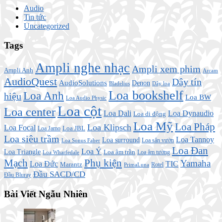
Audio
Tin tức
Uncategorized
Tags
Ampli nghe nhạc
Ampli xem phim
Ampli Anh
Arcam
AudioQuest
Dây tín
AudioSolutions
Denon
Bladelius
Dây loa
Loa bookshelf
Loa Anh
hiệu
Loa BW
Loa Audio Physic
Loa cột
Loa center
Loa Dali
Loa Dynaudio
Loa di động
Loa Mỹ
Loa Pháp
Loa Klipsch
Loa Focal
Loa JBL
Loa Jamo
Loa siêu trầm
Loa Tannoy
Loa surround
Loa sân vườn
Loa Sonus Faber
Loa Đan
Loa Ý
Loa Triangle
Loa âm trần
Loa âm tường
Loa Wharfedale
Mạch
Phụ kiện
Yamaha
TIC
Loa Đức
Marantz
PrimaLuna
Rotel
Đầu SACD/CD
Đầu Bluray
Bài Viết Ngẫu Nhiên