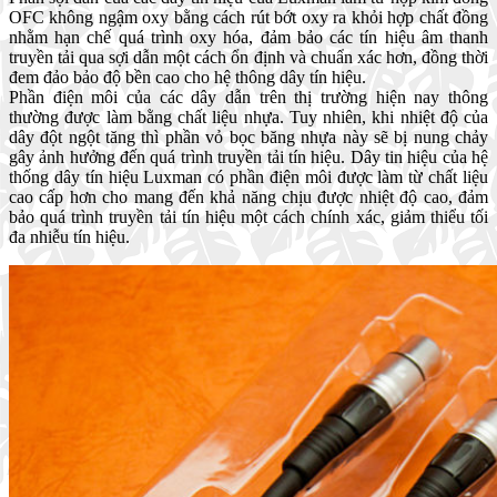
OFC không ngậm oxy bằng cách rút bớt oxy ra khỏi hợp chất đồng
nhằm hạn chế quá trình oxy hóa, đảm bảo các tín hiệu âm thanh
truyền tải qua sợi dẫn một cách ổn định và chuẩn xác hơn, đồng thời
đem đảo bảo độ bền cao cho hệ thông dây tín hiệu.
Phần điện môi của các dây dẫn trên thị trường hiện nay thông
thường được làm bằng chất liệu nhựa. Tuy nhiên, khi nhiệt độ của
dây đột ngột tăng thì phần vỏ bọc băng nhựa này sẽ bị nung chảy
gây ảnh hưởng đến quá trình truyền tải tín hiệu. Dây tin hiệu của hệ
thống dây tín hiệu Luxman có phần điện môi được làm từ chất liệu
cao cấp hơn cho mang đến khả năng chịu được nhiệt độ cao, đảm
bảo quá trình truyền tải tín hiệu một cách chính xác, giảm thiểu tối
đa nhiễu tín hiệu.