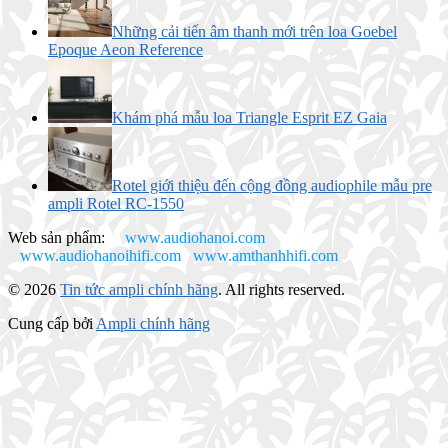
Những cải tiến âm thanh mới trên loa Goebel
Epoque Aeon Reference
Khám phá mẫu loa Triangle Esprit EZ Gaia
Rotel giới thiệu đến cộng đồng audiophile mẫu pre
ampli Rotel RC-1550
Web sản phẩm:
www.audiohanoi.com
www.audiohanoihifi.com
www.amthanhhifi.com
© 2026
Tin tức ampli chính hãng
. All rights reserved.
Cung cấp bởi
Ampli chính hãng