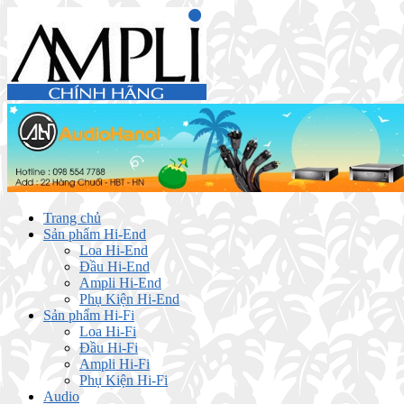
Trang chủ
Sản phẩm Hi-End
Loa Hi-End
Đầu Hi-End
Ampli Hi-End
Phụ Kiện Hi-End
Sản phẩm Hi-Fi
Loa Hi-Fi
Đầu Hi-Fi
Ampli Hi-Fi
Phụ Kiện Hi-Fi
Audio