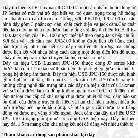
Dây tín hiệu XLR Luxman JPC-100 là một sản phẩm thuộc dòng từ
JP Series có một vai trò đặc biệt vai trò quan trọng trong hệ thống
âm thanh cao cấp Luxman. Giống với JPR-100, JPC-100 có cấu
hình dây gồm 3 phần: sợi dẫn, chất cách điện và jack cắm.Các chất
liệu làm dây tín hiệu này được làm giống với dây tín hiệu RCA JPR-
100. Jack cắm của JPC-100 được thiết kế theo dạng Jack bắp chuối.
Sợi dẫn và jack cắm của JPC-100 không được liên kết bằng cách
hàn trực tiếp như hầu hết các dây dẫn trên thị trường mà chúng
được liên kết với nhau bằng cách dùng một dòng điện lớn để nung
chảy điển tiếp xúc nhằm truyền tải hiệu quả cao hơn.
Dây tín hiệu USB Luxman JPU-150 thuộc dòng JP series kích
thước khá dài 1.5 m tạo sự thuận tiện khi phối ghép giữa các thiết bị
trong hệ thống âm thanh. Dây tín hiệu USB JPU-150 được cấu hình
gồm 3 phần: sợi dẫn, diện môi và jack cắm. JPU-150 được trang bị
những công nghệ đặc trưng như các dây tín hiệu khác của Luxman
với sợi dẫn được làm từ đồng không ngậm oxy OFC, chất điện môi
làm từ loại cao cấp có khả năng chịu được nhiệt độ cao, đảm bảo sự
ổn định của đường truyền tín hiệu và hạn chế hiện tượng nhiễu do
môi trường bên ngoài tác động. và phần jack cắm được làm bằng
đồng và được mạ vàng ở bên ngoài. Jack cắm của dây tín hiệu USB
JPU-150 ở dạng giống như các cổng USB hiện nay. Dây tín hiệu
này dài 1.5 m mang đến khả năng kết nối dễ dàng với nhiều thiết bị.
Tham khảo các dòng sản phẩm khác tại đây