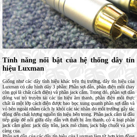
Tính năng nổi bật của hệ thống dây tín
hiệu Luxman
Giống như các dây tính hiệu khác trên thị trường, dây tín hiệu của
Luxman có cấu hình dây 3 phần: Phần sợi dẫn, phần điện môi (hay
còn gọi là chất cách điện) và phần jack cắm. Trong đó, phần sợi dẫn
đóng vai trò truyền tải các tín hiệu âm thanh, phần điện môi thực
chất là một lớp cách điện được bao bọc xung quanh phần sợi dẫn và
vỏ bên ngoài nhằm cách ly khỏi các tác nhân do môi trường gây tác
động đến chất lượng nguồn tín hiệu bên trong. Phần jack cắm là đầu
tiếp giáp để nối giữa dây dẫn với thiết bị âm thanh, có 4 loại phần
jack cắm gồm: jack dây trần, jack mỏ chim, jack bắp chuối và jack
càng cua.
Phần sợi dẫn của các dây tín hiệu của Luxman làm từ hợp kim đồng