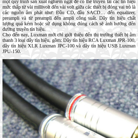
một quy trình sản xuất nghiêm ngặt để có thể truyền tải các tín hiệu
mức thấp từ vài millivolt đến vài volt giữa các thiết bị đóng vai trò là
các nguồn âm phát như: Đầu CD, đầu SACD… đến equalizer,
preampli và từ preampli đến ampli công suất. Dây tín hiệu chất
lượng quá kém hoặc sử dụng không đúng cách sẽ ảnh hưởng đến
đường truyền tín hiệu.
Cho đến nay, Luxman mới chỉ giới thiệu đến thị trường thiết bị âm
thanh 3 loại dây tín hiệu, gồm: Dây tín hiệu RCA Luxman JPR-100,
dây tín hiệu XLR Luxman JPC-100 và dây tín hiệu USB Luxman
JPU-150.