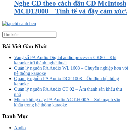
Nghe CD theo cách đầu CD McIntosh
MCD12000 – Tinh tế và đầy cảm xúc\
Bài Viết Gần Nhất
Vang số PA Audio Digital audio processor CK80 – Khi
karaoke trở thành nghệ thuật
Quản lý nguồn PA Audio WL 1608 – Chuyên nghiệp hơn với
hệ thống karaoke
Quản lý nguồn PA Audio DCP 1008 – Ổn định hệ thống
karaoke
Quản lý nguồn PA Audio CT 02 – Âm thanh sân khấu thu
nhỏ
Micro không dây PA Audio ACT-6000A – Sức mạnh sân
khấu trong hệ thống karaoke
Danh Mục
Audio