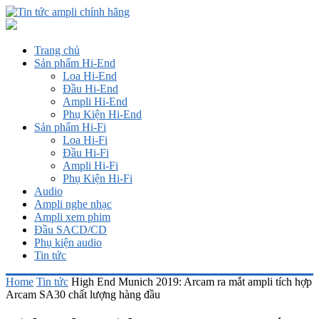
Trang chủ
Sản phẩm Hi-End
Loa Hi-End
Đầu Hi-End
Ampli Hi-End
Phụ Kiện Hi-End
Sản phẩm Hi-Fi
Loa Hi-Fi
Đầu Hi-Fi
Ampli Hi-Fi
Phụ Kiện Hi-Fi
Audio
Ampli nghe nhạc
Ampli xem phim
Đầu SACD/CD
Phụ kiện audio
Tin tức
Home
Tin tức
High End Munich 2019: Arcam ra mắt ampli tích hợp
Arcam SA30 chất lượng hàng đầu