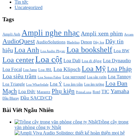
Tin tức
Uncategorized
Tags
Ampli nghe nhạc
Ampli xem phim
Ampli Anh
Arcam
AudioQuest
Dây tín
AudioSolutions
Denon
Bladelius
Dây loa
Loa bookshelf
Loa Anh
hiệu
Loa BW
Loa Audio Physic
Loa cột
Loa center
Loa Dali
Loa Dynaudio
Loa di động
Loa Mỹ
Loa Pháp
Loa Klipsch
Loa Focal
Loa JBL
Loa Jamo
Loa siêu trầm
Loa Tannoy
Loa surround
Loa sân vườn
Loa Sonus Faber
Loa Đan
Loa Ý
Loa Triangle
Loa âm trần
Loa âm tường
Loa Wharfedale
Mạch
Phụ kiện
Yamaha
TIC
Loa Đức
Marantz
PrimaLuna
Rotel
Đầu SACD/CD
Đầu Bluray
Bài Viết Ngẫu Nhiên
Trồng cây trong
văn phòng công ty Nhật