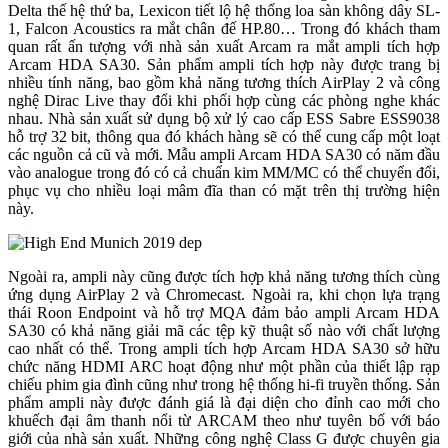
Delta thế hệ thứ ba, Lexicon tiết lộ hệ thống loa sàn không dây SL-
1, Falcon Acoustics ra mắt chân đế HP.80… Trong đó khách tham
quan rất ấn tượng với nhà sản xuất Arcam ra mắt ampli tích hợp
Arcam HDA SA30. Sản phẩm ampli tích hợp này được trang bị
nhiều tính năng, bao gồm khả năng tương thích AirPlay 2 và công
nghệ Dirac Live thay đổi khi phối hợp cùng các phòng nghe khác
nhau. Nhà sản xuất sử dụng bộ xử lý cao cấp ESS Sabre ESS9038
hỗ trợ 32 bit, thông qua đó khách hàng sẽ có thể cung cấp một loạt
các nguồn cả cũ và mới. Mẫu ampli Arcam HDA SA30 có năm đầu
vào analogue trong đó có cả chuẩn kim MM/MC có thể chuyển đổi,
phục vụ cho nhiều loại mâm đĩa than có mặt trên thị trường hiện
này.
Ngoài ra, ampli này cũng được tích hợp khả năng tương thích cùng
ứng dụng AirPlay 2 và Chromecast. Ngoài ra, khi chọn lựa trạng
thái Roon Endpoint và hỗ trợ MQA đảm bảo ampli Arcam HDA
SA30 có khả năng giải mã các tệp kỹ thuật số nào với chất lượng
cao nhất có thể. Trong ampli tích hợp Arcam HDA SA30 sở hữu
chức năng HDMI ARC hoạt động như một phần của thiết lập rạp
chiếu phim gia đình cũng như trong hệ thống hi-fi truyền thống. Sản
phẩm ampli này được đánh giá là đại diện cho đỉnh cao mới cho
khuếch đại âm thanh nổi từ ARCAM theo như tuyên bố với báo
giới của nhà sản xuất. Những công nghệ Class G được chuyên gia