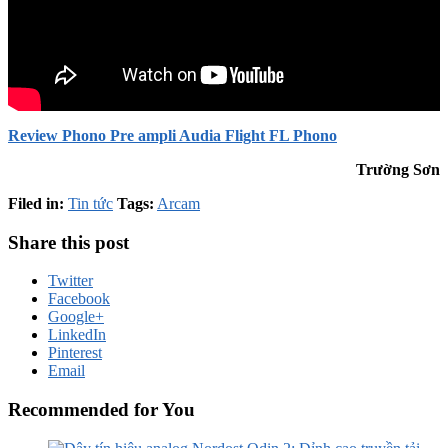
Review Phono Pre ampli Audia Flight FL Phono
Trường Sơn
Filed in:
Tin tức
Tags:
Arcam
Share this post
Twitter
Facebook
Google+
LinkedIn
Pinterest
Email
Recommended for You