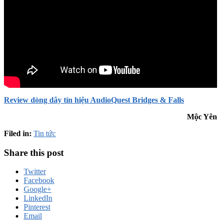
Review dòng dây tín hiệu AudioQuest Bridges & Falls
Mộc Yên
Filed in:
Tin tức
Share this post
Twitter
Facebook
Google+
LinkedIn
Pinterest
Email