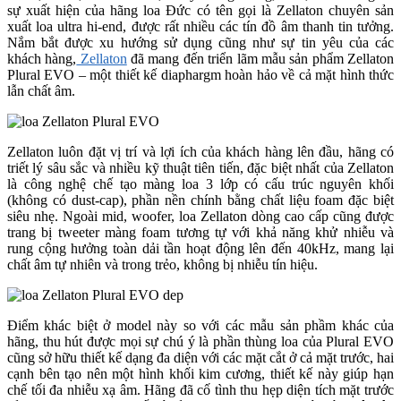
sự xuất hiện của hãng loa Đức có tên gọi là Zellaton chuyên sản
xuất loa ultra hi-end, được rất nhiều các tín đồ âm thanh tin tưởng.
Nắm bắt được xu hướng sử dụng cũng như sự tin yêu của các
khách hàng,
Zellaton
đã mang đến triển lãm mẫu sản phẩm Zellaton
Plural EVO – một thiết kế diaphargm hoàn hảo về cả mặt hình thức
lẫn chất âm.
Zellaton luôn đặt vị trí và lợi ích của khách hàng lên đầu, hãng có
triết lý sâu sắc và nhiều kỹ thuật tiên tiến, đặc biệt nhất của Zellaton
là công nghệ chế tạo màng loa 3 lớp có cấu trúc nguyên khối
(không có dust-cap), phần nền chính bằng chất liệu foam đặc biệt
siêu nhẹ. Ngoài mid, woofer, loa Zellaton dòng cao cấp cũng được
trang bị tweeter màng foam tương tự với khả năng khử nhiễu và
rung cộng hưởng toàn dải tần hoạt động lên đến 40kHz, mang lại
chất âm tự nhiên và trong trẻo, không bị nhiễu tín hiệu.
Điểm khác biệt ở model này so với các mẫu sản phầm khác của
hãng, thu hút được mọi sự chú ý là phần thùng loa của Plural EVO
cũng sở hữu thiết kế dạng đa diện với các mặt cắt ở cả mặt trước, hai
cạnh bên tạo nên một hình khối kim cương, thiết kế này giúp hạn
chế tối đa nhiễu xạ âm. Hãng đã cố tình thu hẹp diện tích mặt trước