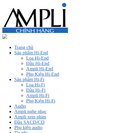
Trang chủ
Sản phẩm Hi-End
Loa Hi-End
Đầu Hi-End
Ampli Hi-End
Phụ Kiện Hi-End
Sản phẩm Hi-Fi
Loa Hi-Fi
Đầu Hi-Fi
Ampli Hi-Fi
Phụ Kiện Hi-Fi
Audio
Ampli nghe nhạc
Ampli xem phim
Đầu SACD/CD
Phụ kiện audio
Tin tức