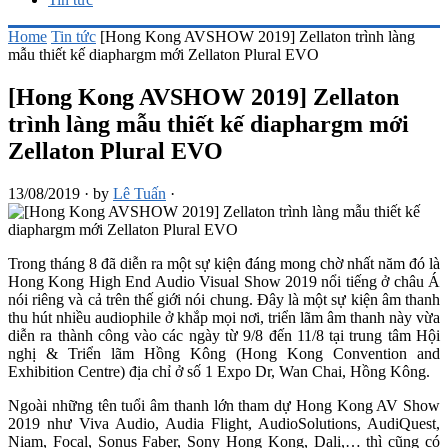
Home
Tin tức
[Hong Kong AVSHOW 2019] Zellaton trình làng
mẫu thiết kế diaphargm mới Zellaton Plural EVO
[Hong Kong AVSHOW 2019] Zellaton
trình làng mẫu thiết kế diaphargm mới
Zellaton Plural EVO
13/08/2019
·
by
Lê Tuấn
·
Trong tháng 8 đã diễn ra một sự kiện đáng mong chờ nhất năm đó là
Hong Kong High End Audio Visual Show 2019 nổi tiếng ở châu Á
nói riêng và cả trên thế giới nói chung. Đây là một sự kiện âm thanh
thu hút nhiều audiophile ở khắp mọi nơi, triển lãm âm thanh này vừa
diễn ra thành công vào các ngày từ 9/8 đến 11/8 tại trung tâm Hội
nghị & Triển lãm Hồng Kông (Hong Kong Convention and
Exhibition Centre) địa chỉ ở số 1 Expo Dr, Wan Chai, Hồng Kông.
Ngoài những tên tuổi âm thanh lớn tham dự Hong Kong AV Show
2019 như Viva Audio, Audia Flight, AudioSolutions, AudiQuest,
Niam, Focal, Sonus Faber, Sony Hong Kong, Dali,… thì cũng có