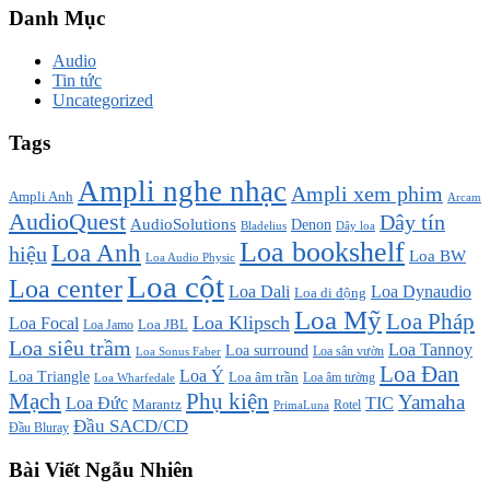
Danh Mục
Audio
Tin tức
Uncategorized
Tags
Ampli nghe nhạc
Ampli xem phim
Ampli Anh
Arcam
AudioQuest
Dây tín
AudioSolutions
Denon
Bladelius
Dây loa
Loa bookshelf
Loa Anh
hiệu
Loa BW
Loa Audio Physic
Loa cột
Loa center
Loa Dali
Loa Dynaudio
Loa di động
Loa Mỹ
Loa Pháp
Loa Klipsch
Loa Focal
Loa JBL
Loa Jamo
Loa siêu trầm
Loa Tannoy
Loa surround
Loa sân vườn
Loa Sonus Faber
Loa Đan
Loa Ý
Loa Triangle
Loa âm trần
Loa âm tường
Loa Wharfedale
Mạch
Phụ kiện
Yamaha
TIC
Loa Đức
Marantz
PrimaLuna
Rotel
Đầu SACD/CD
Đầu Bluray
Bài Viết Ngẫu Nhiên