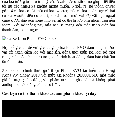
của loa tương tự như triết lý của Avalon Acoustics, nó giúp triệt tiêu
tối ưu các nhiễu xạ không mong muốn. Ngoài ra, hệ thống driver
gồm 4 củ loa con là một củ loa tweeter, một củ loa midrange và hai
củ loa woofer đều có cấu tạo hoàn toàn mới với lớp vật liệu ngoài
cùng được gấp gợn sóng nhỏ và rất có thể là lớp phủ nhôm trên nền
foam. Với hệ thống này hứa hẹn sẽ mang đến màn trình diễn âm
thanh đáng kinh ngạc.
Hệ thống chân đế vững chắc giúp loa Plural EVO đảm nhiệm được
vai trò ngăn cách loa với mặt sàn, đồng thời giúp loa loại bỏ mọi
rung chấn có thể sinh ra trong quá trình hoạt động, đảm bảo chất âm
ổn định hơn.
Zellaton đã chính thức giới thiệu Plural EVO tại triển lãm Hong
Kong AV Show 2019 với mức giá khoảng 20.000USD, một mức
giá ấn tượng cho dòng sản phẩm utra – high end mà không phải
audiophile nào cũng có thể sở hữu.
Các bạn có thể tham khảo các sản phẩm khác tại đây