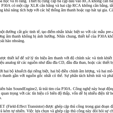
khoa học và rõ ràng. Thiết bị cung cấp ba cặp đầu vào RCA không cân 
, P30A có một cặp XLR cân bằng và hai cặp RCA không cân bằng, tất cả
ng khả năng tích hợp với các hệ thống âm thanh hoặc rạp hát tại gia. C
một đường cắt góc tinh tế, tạo điểm nhấn khác biệt so với các mẫu pr
ợng âm thanh không bị ảnh hưởng. Nhìn chung, thiết kế của P30A khô
goài hào nhoáng.
ợc thiết kế để xử lý tín hiệu âm thanh với độ chính xác và tinh khiết
hiệu analog từ các nguồn như đầu đĩa CD, đầu đĩa than, hoặc các thiết b
i hai bộ khuếch đại riêng biệt, hai bộ điều chỉnh âm lượng, và hai mô
âm thanh gần với nguồn gốc nhất có thể. Sự phân tách kênh trái và ph
 bản SoundEngine2, là trái tim của P30A. Công nghệ này hoạt động th
t quan trọng với các tín hiệu có biên độ thấp, vốn dễ bị nhiễu điện t
o.
T (Field-Effect Transistor) được ghép cặp thủ công trong giai đoạn đầu
và kém tự nhiên. Việc lựa chọn và ghép cặp thủ công này đòi hỏi sự c