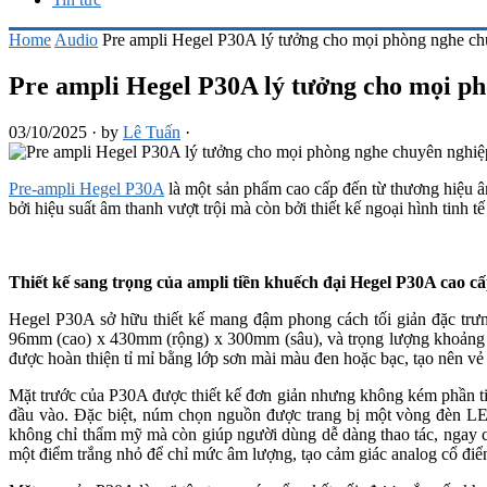
Home
Audio
Pre ampli Hegel P30A lý tưởng cho mọi phòng nghe ch
Pre ampli Hegel P30A lý tưởng cho mọi p
03/10/2025
·
by
Lê Tuấn
·
Pre-ampli Hegel P30A
là một sản phẩm cao cấp đến từ thương hiệu 
bởi hiệu suất âm thanh vượt trội mà còn bởi thiết kế ngoại hình tinh t
Thiết kế sang trọng của ampli tiền khuếch đại Hegel P30A cao c
Hegel P30A sở hữu thiết kế mang đậm phong cách tối giản đặc trưng
96mm (cao) x 430mm (rộng) x 300mm (sâu), và trọng lượng khoảng 7.
được hoàn thiện tỉ mỉ bằng lớp sơn mài màu đen hoặc bạc, tạo nên vẻ
Mặt trước của P30A được thiết kế đơn giản nhưng không kém phần ti
đầu vào. Đặc biệt, núm chọn nguồn được trang bị một vòng đèn LE
không chỉ thẩm mỹ mà còn giúp người dùng dễ dàng thao tác, ngay c
một điểm trắng nhỏ để chỉ mức âm lượng, tạo cảm giác analog cổ điể