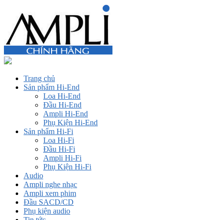
Trang chủ
Sản phẩm Hi-End
Loa Hi-End
Đầu Hi-End
Ampli Hi-End
Phụ Kiện Hi-End
Sản phẩm Hi-Fi
Loa Hi-Fi
Đầu Hi-Fi
Ampli Hi-Fi
Phụ Kiện Hi-Fi
Audio
Ampli nghe nhạc
Ampli xem phim
Đầu SACD/CD
Phụ kiện audio
Tin tức