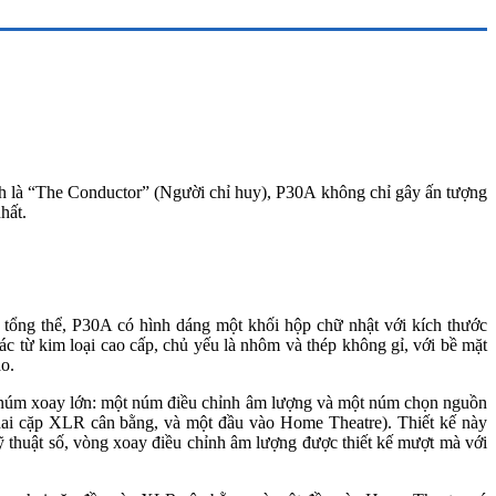
h là “The Conductor” (Người chỉ huy), P30A không chỉ gây ấn tượng
hất.
ề tổng thể, P30A có hình dáng một khối hộp chữ nhật với kích thước
 từ kim loại cao cấp, chủ yếu là nhôm và thép không gỉ, với bề mặt
o.
ai núm xoay lớn: một núm điều chỉnh âm lượng và một núm chọn nguồn
hai cặp XLR cân bằng, và một đầu vào Home Theatre). Thiết kế này
 thuật số, vòng xoay điều chỉnh âm lượng được thiết kế mượt mà với