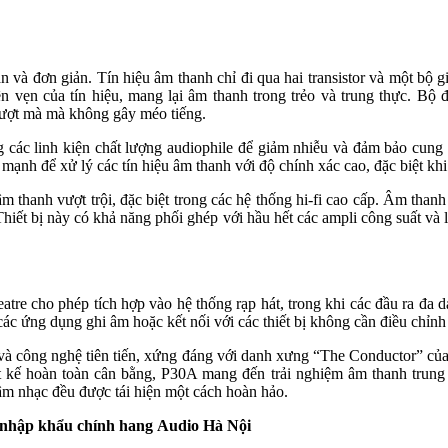
 và đơn giản. Tín hiệu âm thanh chỉ đi qua hai transistor và một bộ g
yên vẹn của tín hiệu, mang lại âm thanh trong trẻo và trung thực. Bộ
mượt mà mà không gây méo tiếng.
g các linh kiện chất lượng audiophile để giảm nhiễu và đảm bảo cun
mạnh để xử lý các tín hiệu âm thanh với độ chính xác cao, đặc biệt 
 thanh vượt trội, đặc biệt trong các hệ thống hi-fi cao cấp. Âm thanh
hiết bị này có khả năng phối ghép với hầu hết các ampli công suất và lo
re cho phép tích hợp vào hệ thống rạp hát, trong khi các đầu ra đa dạ
ác ứng dụng ghi âm hoặc kết nối với các thiết bị không cần điều chỉn
 và công nghệ tiên tiến, xứng đáng với danh xưng “The Conductor” của 
ết kế hoàn toàn cân bằng, P30A mang đến trải nghiệm âm thanh trung
âm nhạc đều được tái hiện một cách hoàn hảo.
i nhập khẩu chính hang
Audio Hà Nội