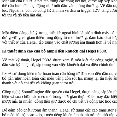
Mặt sau của P30A là nơi tập trung các cổng kết nối, được sắp xếp 
thể cấu hình để hoạt động như một đầu vào thông thường. Về đầu ra
lúc. Ngoài ra, còn có cổng IR 3.5mm và đầu ra trigger 12V, tăng cườ
tối ưu và độ bền lâu dài.
Một điểm đáng chú ý trong thiết kế ngoại hình là phần đỉnh máy có 
đứng vững và giảm thiểu rung động từ môi trường, đảm bảo chất lư
với triết lý của Hegel: tập trung vào chất lượng âm thanh hơn là vẻ n
Kĩ thuật đỉnh cao của bộ ampli tiền khuếch đại Hegel P30A
Về mặt kỹ thuật, Hegel P30A được xem là một kiệt tác công nghệ, đư
đầu vào kỹ thuật số, tập trung vào việc khuếch đại và điều chỉnh tín 
P30A sử dụng kiến trúc hoàn toàn cân bằng từ đầu vào đến đầu ra, vớ
bỏ gần như hoàn toàn các méo tiếng còn sót lại, mang lại tín hiệu 
thanh với độ chi tiết và không gian vượt trội.
Công nghệ SoundEngine độc quyền của Hegel, được nâng cấp lên phiên
hiện và sửa chữa các méo mó trong thời gian thực. Điều này đặc biệ
mượt mà, tự nhiên, đồng thời giữ được độ chi tiết và động lực học ca
Để đảm bảo chất lượng âm thanh, Hegel sử dụng các cặp transistor FE
bỏ méo hài bậc cao – loại méo tiếng khiến âm thanh trở nên thô ráp 