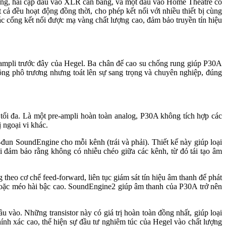
bằng, hai cặp đầu vào XLR cân bằng, và một đầu vào Home Theatre có
 đều hoạt động đồng thời, cho phép kết nối với nhiều thiết bị cùng
ác cổng kết nối được mạ vàng chất lượng cao, đảm bảo truyền tín hiệu
e-ampli trước đây của Hegel. Ba chân đế cao su chống rung giúp P30A
ng phô trương nhưng toát lên sự sang trọng và chuyên nghiệp, đúng
 tối đa. Là một pre-ampli hoàn toàn analog, P30A không tích hợp các
ị ngoại vi khác.
-đun SoundEngine cho mỗi kênh (trái và phải). Thiết kế này giúp loại
ải đảm bảo rằng không có nhiễu chéo giữa các kênh, từ đó tái tạo âm
eo cơ chế feed-forward, liên tục giám sát tín hiệu âm thanh để phát
ừ hoặc méo hài bậc cao. SoundEngine2 giúp âm thanh của P30A trở nên
 vào. Những transistor này có giá trị hoàn toàn đồng nhất, giúp loại
hính xác cao, thể hiện sự đầu tư nghiêm túc của Hegel vào chất lượng