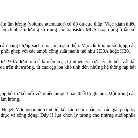
iảm âm lượng (volume attenuator) có độ ồn cực thấp. Việc giảm thiểu
 điều chỉnh âm lượng sử dụng các transistor MOS hoạt động ở tần số
g cấp năng lượng sạch cho các mạch điện. Mặc dù không sử dụng các
khi phối ghép với các ampli công suất mạnh mẽ như H30A hoặc H20.
 từ P30A được mô tả là mềm mại, tự nhiên, và cực kỳ chi tiết, với dải
a trên thị trường, từ các cặp loa khó tính đến những hệ thống rạp hát
ng hỗ trợ kết nối với nhiều ampli hoặc thiết bị ghi âm. Một trong các
h âm lượng.
Hegel. Với ngoại hình tinh tế, kết cấu chắc chắn, và các giải pháp kỹ
 thực và sống động. Đây là lựa chọn lý tưởng cho những audiophile