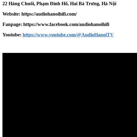
22 Hàng Chuối, Phạm Đình Hổ, Hai Bà Trưng, Hà Nội
Website: https://audiohanoihifi.com/
Fanpage: https://www.facebook.com/audiohanoihifi
Yout
u
be:
https://www.youtube.com/@AudioHanoiTV