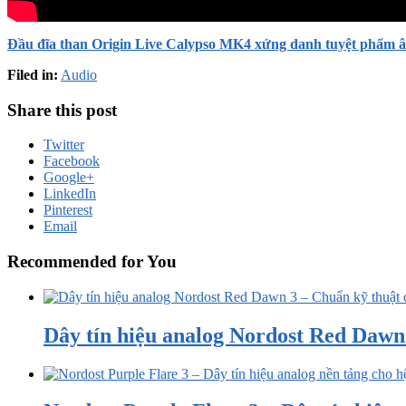
Đầu đĩa than Origin Live Calypso MK4 xứng danh tuyệt phẩm 
Filed in:
Audio
Share this post
Twitter
Facebook
Google+
LinkedIn
Pinterest
Email
Recommended for You
Dây tín hiệu analog Nordost Red Dawn 3