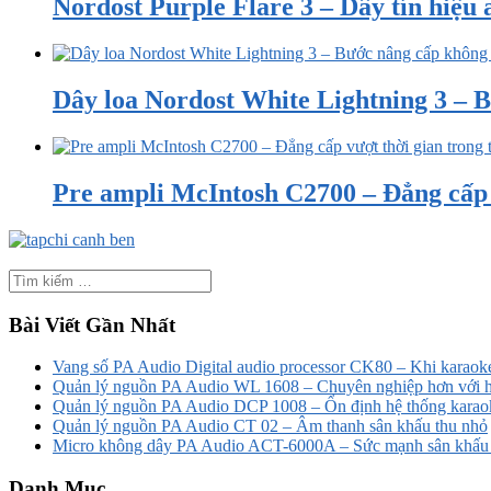
Nordost Purple Flare 3 – Dây tín hiệu a
Dây loa Nordost White Lightning 3 – B
Pre ampli McIntosh C2700 – Đẳng cấp v
Bài Viết Gần Nhất
Vang số PA Audio Digital audio processor CK80 – Khi karaoke
Quản lý nguồn PA Audio WL 1608 – Chuyên nghiệp hơn với h
Quản lý nguồn PA Audio DCP 1008 – Ổn định hệ thống karao
Quản lý nguồn PA Audio CT 02 – Âm thanh sân khấu thu nhỏ
Micro không dây PA Audio ACT-6000A – Sức mạnh sân khấu t
Danh Mục