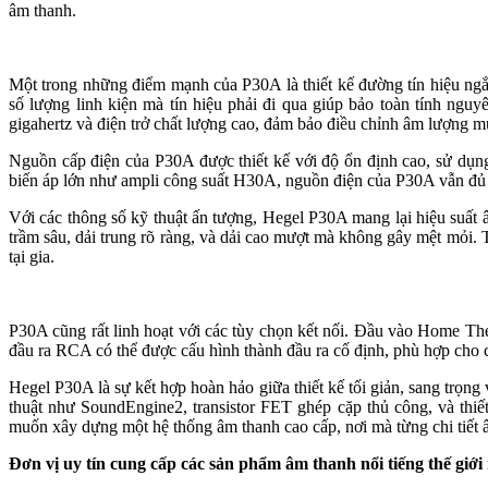
âm thanh.
Một trong những điểm mạnh của P30A là thiết kế đường tín hiệu ngắn
số lượng linh kiện mà tín hiệu phải đi qua giúp bảo toàn tính ngu
gigahertz và điện trở chất lượng cao, đảm bảo điều chỉnh âm lượng 
Nguồn cấp điện của P30A được thiết kế với độ ổn định cao, sử dụn
biến áp lớn như ampli công suất H30A, nguồn điện của P30A vẫn đủ 
Với các thông số kỹ thuật ấn tượng, Hegel P30A mang lại hiệu suất âm
trầm sâu, dải trung rõ ràng, và dải cao mượt mà không gây mệt mỏi. T
tại gia.
P30A cũng rất linh hoạt với các tùy chọn kết nối. Đầu vào Home Theat
đầu ra RCA có thể được cấu hình thành đầu ra cố định, phù hợp cho c
Hegel P30A là sự kết hợp hoàn hảo giữa thiết kế tối giản, sang trọng
thuật như SoundEngine2, transistor FET ghép cặp thủ công, và thi
muốn xây dựng một hệ thống âm thanh cao cấp, nơi mà từng chi tiết 
Đơn vị uy tín cung cấp các sản phẩm âm thanh nổi tiếng thế giớ