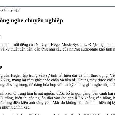
uyên nghiệp
hòng nghe chuyên nghiệp
âm thanh nổi tiếng của Na Uy – Hegel Music Systems. Được mệnh dan
ế và kỹ thuật tiên tiến, đáp ứng nhu cầu của những audiophile khó tính n
ấp
 của Hegel, tập trung vào sự tinh tế, hiện đại và tính thực dụng. V
2kg, mang lại cảm giác chắc chắn và bền bỉ. Khung máy được chế tác
 ngoài sang trọng, dễ dàng hòa hợp với bất kỳ không gian nghe nhạc nà
nh xảo. Ở trung tâm là nút nguồn, được bố trí gọn gàng, bên cạnh h
D trắng, hiển thị các nguồn đầu vào (ba cặp RCA không cân bằng, 
ả trong điều kiện ánh sáng yếu. Mặc dù không có màn hình hiển thị kỹ
n nhưng chính xác.