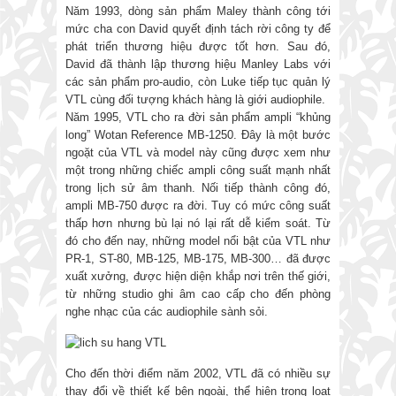
Năm 1993, dòng sản phẩm Maley thành công tới
mức cha con David quyết định tách rời công ty để
phát triển thương hiệu được tốt hơn. Sau đó,
David đã thành lập thương hiệu Manley Labs với
các sản phẩm pro-audio, còn Luke tiếp tục quản lý
VTL cùng đối tượng khách hàng là giới audiophile.
Năm 1995, VTL cho ra đời sản phẩm ampli “khủng
long” Wotan Reference MB-1250. Đây là một bước
ngoặt của VTL và model này cũng được xem như
một trong những chiếc ampli công suất mạnh nhất
trong lịch sử âm thanh. Nối tiếp thành công đó,
ampli MB-750 được ra đời. Tuy có mức công suất
thấp hơn nhưng bù lại nó lại rất dễ kiểm soát. Từ
đó cho đến nay, những model nổi bật của VTL như
PR-1, ST-80, MB-125, MB-175, MB-300… đã được
xuất xưởng, được hiện diện khắp nơi trên thế giới,
từ những studio ghi âm cao cấp cho đến phòng
nghe nhạc của các audiophile sành sỏi.
Cho đến thời điểm năm 2002, VTL đã có nhiều sự
thay đổi về thiết kế bên ngoài, thể hiện trong loạt