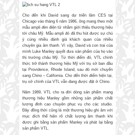
Cho đến khi David sang dự triển lãm CES tại
Chicago vào tháng 6 năm 1986, ông mang theo một
mẫu ampli đèn điện tử nhằm giới thiệu thương hiệu
tới châu Mỹ. Mẫu ampli đó đã thu hút được sự chú
ý cùng nhiều đánh giá khách quan của nhiều
chuyên gia âm thanh. Vì vậy, David và con trai của
mình Luke Manley quyết đưa sản phẩm của họ vào
thị trường châu Mỹ. Từ thời điểm đó, VTL chính
thức trở thành thương hiệu Mỹ với trụ sở ban đầu
tại Providence, Rhode Island, sau đó mới chuyển
sang Chino – California. Cho đến thời điểm hiện tại,
trụ sở chính của VTL vẫn đang được đặt ở Chino.
Năm 1989, VTL cho ra đời dòng sản phẩm mang
thương hiệu Manley gồm những sản phẩm chất
lượng đỉnh cao chuyên phục vụ cho các studio.
Đây đồng thời cũng là một thương hiệu ghi âm với
mục đích thể hiện rõ chất lượng âm thanh khi
được ghi bằng sản phẩm Manley và phát lại bằng
sản phẩm VTL.