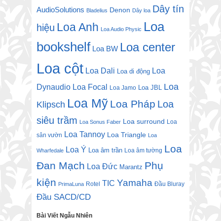
Dây tín
AudioSolutions
Denon
Bladelius
Dây loa
Loa
Loa Anh
hiệu
Loa Audio Physic
bookshelf
Loa center
Loa BW
Loa cột
Loa Dali
Loa
Loa di động
Loa
Dynaudio
Loa Focal
Loa JBL
Loa Jamo
Loa Mỹ
Loa Pháp
Loa
Klipsch
siêu trầm
Loa surround
Loa
Loa Sonus Faber
Loa Tannoy
Loa Triangle
sân vườn
Loa
Loa
Loa Ý
Loa âm trần
Loa âm tường
Wharfedale
Đan Mạch
Phụ
Loa Đức
Marantz
kiện
Yamaha
TIC
Rotel
Đầu Bluray
PrimaLuna
Đầu SACD/CD
Bài Viết Ngẫu Nhiên