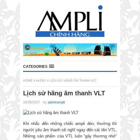
CATEGORIES
HOME
AUDIO
LỊCH SỬ HÃNG ÂM THANH VLT
Lịch sử hãng âm thanh VLT
16/05/2017
·
by
adminampli
·
Khi nhắc đến những chiếc ampli đèn, thường thì
người yêu âm thanh sẽ nghĩ ngay đến cái tên VTL.
Những sản phẩm của VTL luôn “gây thương nhớ”