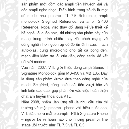
sản phẩm mới gồm các ampli tiền khuếch đại và
các ampli nghe nhạc. Điển hình trong số đó là mọt
số model như preampli TL 7.5 Reference, ampli
monoblock Siegfried Reference, và ampli S-400
Reference. Ngoài việc thay đổi đáng kể về thiết kế
bề ngoài lôi cuốn hơn, thi những sản phẩm này cũn
mang trong mình nhiều thay đổi cách mạng về
công nghệ như nguồn áp có độ ổn định cao, mạch
auto-bias, cùng micro-chip cho tất cả bóng đèn,
mạch điện kiểm tra lỗi của đèn, cổng serial để kết
nối với modem.
Vào năm 2007, VTL giới thiệu dòng ampli Series II
Signature Monoblock gồm MB-450 và MB 185. Đây
là dòng sản phảm được dựa theo công nghệ của
model Seigfried, cùng nhiều cải tiến vượt bậc và
linh kiện cao cấp, góp phần lớn vào việc hoàn thiện
chất âm huyền thoại của VTL.
Năm 2008, nhằm đáp ứng tối đa nhu cầu của thị
trường về một preampli phono với hiệu suất cao,
VTL đã cho ra mắt preampli TP6.5 Signature Phono
– người kế vị hoàn hảo cho những preampli line
stage đời trước như TL 7.5 và TL 6.5.