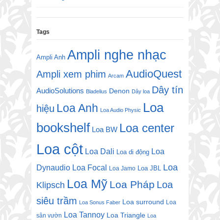
Tags
Ampli nghe nhạc
Ampli Anh
AudioQuest
Ampli xem phim
Arcam
Dây tín
AudioSolutions
Denon
Bladelius
Dây loa
Loa
Loa Anh
hiệu
Loa Audio Physic
bookshelf
Loa center
Loa BW
Loa cột
Loa Dali
Loa
Loa di động
Loa
Dynaudio
Loa Focal
Loa JBL
Loa Jamo
Loa Mỹ
Loa Pháp
Loa
Klipsch
siêu trầm
Loa surround
Loa
Loa Sonus Faber
Loa Tannoy
Loa Triangle
sân vườn
Loa