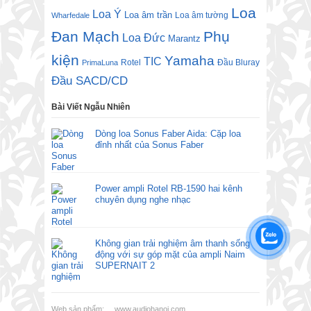
Loa
Loa Ý
Loa âm trần
Loa âm tường
Wharfedale
Đan Mạch
Phụ
Loa Đức
Marantz
kiện
Yamaha
TIC
Rotel
Đầu Bluray
PrimaLuna
Đầu SACD/CD
Bài Viết Ngẫu Nhiên
Dòng loa Sonus Faber Aida: Cặp loa
đỉnh nhất của Sonus Faber
Power ampli Rotel RB-1590 hai kênh
chuyên dụng nghe nhạc
Không gian trải nghiệm âm thanh sống
động với sự góp mặt của ampli Naim
SUPERNAIT 2
Web sản phẩm:
www.audiohanoi.com