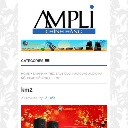
CATEGORIES
HOME
LINH ĐÌNH TIỆC SALE CUỐI NĂM CÙNG AUDIO HÀ
NỘI CHÀO ĐÓN 2021
KM2
km2
29/12/2020
·
by
Lê Tuấn
·