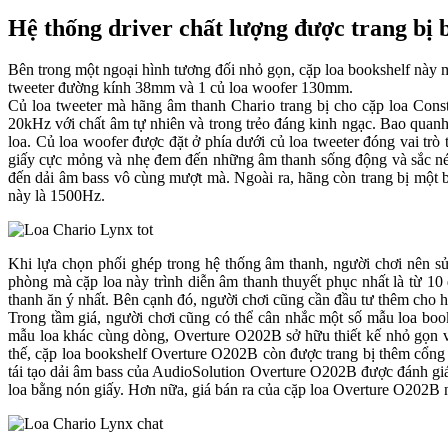
Hệ thống driver chất lượng được trang bị 
Bên trong một ngoại hình tương đối nhỏ gọn, cặp loa bookshelf này m
tweeter đường kính 38mm và 1 củ loa woofer 130mm.
Củ loa tweeter mà hãng âm thanh Chario trang bị cho cặp loa Const
20kHz với chất âm tự nhiên và trong trẻo đáng kinh ngạc. Bao quanh 
loa. Củ loa woofer được đặt ở phía dưới củ loa tweeter đóng vai trò
giấy cực mỏng và nhẹ đem đến những âm thanh sống động và sắc nét ở
đến dải âm bass vô cùng mượt mà. Ngoài ra, hãng còn trang bị một bộ
này là 1500Hz.
Khi lựa chọn phối ghép trong hệ thống âm thanh, người chơi nên s
phòng mà cặp loa này trình diễn âm thanh thuyết phục nhất là từ 
thanh ăn ý nhất. Bên cạnh đó, người chơi cũng cần đầu tư thêm cho hệ
Trong tầm giá, người chơi cũng có thể cân nhắc một số mẫu loa boo
mẫu loa khác cùng dòng, Overture O202B sở hữu thiết kế nhỏ gọn v
thế, cặp loa bookshelf Overture O202B còn được trang bị thêm cổng t
tái tạo dải âm bass của AudioSolution Overture O202B được đánh gi
loa bằng nón giấy. Hơn nữa, giá bán ra của cặp loa Overture O202B n