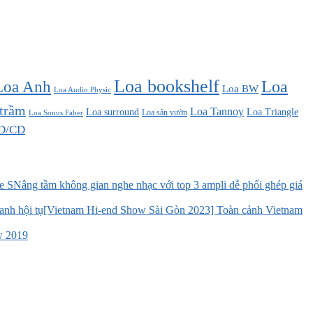
Loa bookshelf
Loa Anh
Loa
Loa BW
Loa Audio Physic
 trầm
Loa Tannoy
Loa surround
Loa Triangle
Loa sân vườn
Loa Sonus Faber
D/CD
Nâng tầm không gian nghe nhạc với top 3 ampli dễ phối ghép giá
[Vietnam Hi-end Show Sài Gòn 2023] Toàn cảnh Vietnam
w 2019