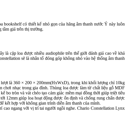
loa bookshelf có thiết kế nhỏ gọn của hãng âm thanh nước Ý này luôn
tầm giá trên thị trường.
y là cặp loa được nhiều audiophile trên thế giới đánh giá cao về khả
Constellation sẽ là nhân tố đóng góp không nhỏ vào hệ thống âm thanh
lần lượt là 360 × 200 × 200mm(HxWxD), trong khi khối lượng chỉ 10kg
an chơi nhạc trong gia đình. Thùng loa được làm từ chất liệu gỗ MDF
ế bo tròn và vát chéo tạo cảm giác mềm mại đồng thời giúp triệt tiêu
ên tới 12mm giúp loa hoạt động được ổn định và chống rung chấn được
 để kết hợp với không gian trình diễn âm thanh của mình.
í cao ngang với vị trí tai người ngồi nghe. Chario Constellation Lynx