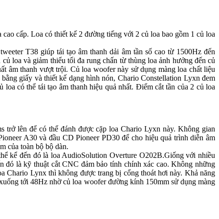
cao cấp. Loa có thiết kế 2 đường tiếng với 2 củ loa bao gồm 1 củ loa
 tweeter T38 giúp tái tạo âm thanh dải âm tần số cao từ 1500Hz đến
 củ loa và giảm thiểu tối đa rung chấn từ thùng loa ảnh hưởng đến củ
uất âm thanh vượt trội. Củ loa woofer này sử dụng màng loa chất liệu
 bằng giấy và thiết kế dạng hình nón, Chario Constellation Lyxn đem
loa có thể tái tạo âm thanh hiệu quả nhất. Điểm cắt tần của 2 củ loa
s trở lên để có thể đánh được cặp loa Chario Lyxn này. Không gian
 Pioneer A30 và đầu CD Pioneer PD30 để cho hiệu quả trình diễn âm
âm của toàn bộ bộ dàn.
 thể kể đến đó là loa AudioSolution Overture O202B.Giống với nhiều
ến đó là kỹ thuật cắt CNC đảm bảo tính chính xác cao. Không những
loa Chario Lynx thì không được trang bị cổng thoát hơi này. Khả năng
thể xuống tới 48Hz nhờ củ loa woofer đường kính 150mm sử dụng màng