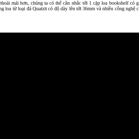
hoải mái hơn, chúng ta có thể cân nhắc tới 1 cặp loa bookshelf có 
ng loa từ loại đá Quatzit có độ dày lên tới 36mm và nhiều công nghệ 