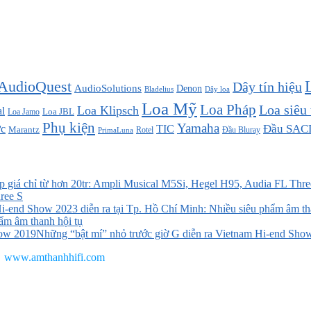
AudioQuest
Dây tín hiệu
AudioSolutions
Denon
Bladelius
Dây loa
Loa Mỹ
Loa Pháp
Loa siêu
Loa Klipsch
l
Loa JBL
Loa Jamo
Phụ kiện
Yamaha
TIC
Đầu SAC
c
Marantz
Đầu Bluray
PrimaLuna
Rotel
ree S
ẩm âm thanh hội tụ
Những “bật mí” nhỏ trước giờ G diễn ra Vietnam Hi-end Sho
www.amthanhhifi.com