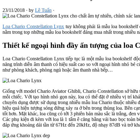
23/11/2018
·
by
Lê Tuấn
·
Loa Chario Constellation Lynx
tuy không phải là mẫu loa bookshelf 
nằm trong top những mẫu loa bookshelf đáng mua nhất trong nhiều năm
Thiết kế ngoại hình đầy ấn tượng của loa 
Loa Chario Constellation Lynx tiếp tục là một mẫu loa bookshelf độc
năng trình diễn âm thanh có hiệu suất cao so với ngoại hình nhỏ bé 
như phòng khách, phòng ngủ hoặc âm thanh nhà bếp…
Giống với model Chario Aviator Ghibli, Chario Constellation sở hữu
mỗi chiếc. Với tạo hình nhỏ gọn này, loa có thể đặt ở nhiều vị trí
chuyên dụng được sử dụng trong nhiễu mẫu loa Chario thuộc nhiều dòn
hiệu quả hiện tượng sóng đứng xảy ra ở bên trong thùng loa. Bên cạ
tốt hơn. Mặt khác, loa cũng có tới 3 phiên bản màu sắc là trắng, đen
Các phụ kiện đi kèm với loa là 1 tấm ê căng bằng vải bao bọc toàn bộ
đáp ứng khoảng dải tần từ 67Hz đến 20kHz, độ nhạy 87dB và trở kh