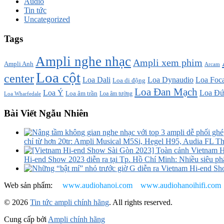
Audio
Tin tức
Uncategorized
Tags
Ampli nghe nhạc
Ampli xem phim
Ampli Anh
Arcam
Loa cột
center
Loa Dali
Loa Dynaudio
Loa Foca
Loa di động
Loa Đan Mạch
Loa Ý
Loa Đứ
Loa âm trần
Loa âm tường
Loa Wharfedale
Bài Viết Ngẫu Nhiên
chỉ từ hơn 20tr: Ampli Musical M5Si, Hegel H95, Audia FL Th
Hi-end Show 2023 diễn ra tại Tp. Hồ Chí Minh: Nhiều siêu ph
Web sản phẩm:
www.audiohanoi.com
www.audiohanoihifi.com
© 2026
Tin tức ampli chính hãng
. All rights reserved.
Cung cấp bởi
Ampli chính hãng