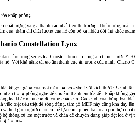
có chất lượng và giá thành cao nhất trên thị trường. Thế nhưng, mẫu 
 qua, thậm chí chất lượng của nó còn bỏ xa nhiều đối thủ khác ngang 
Chario Constellation Lynx
 đáo nằm trong series loa Constellation của hãng âm thanh nước Ý. Đâ
của nó. Với khả năng tái tạo âm thanh cực ấn tượng của mình, Chario 
 thiết kế gọn gàng của một mẫu loa bookshelf với kích thước 3 cạnh 
 khác nhau trong phòng nghe để cho âm thanh lan tỏa đều khắp không gi
g loa khác nhau cho độ cứng chắc cao. Các cạnh của thùng loa thiết k
nh việc triệt tiêu triệt để sóng đứng, tấm gỗ MDF này cũng khá dày l
 và walnut giúp người chơi có thể lựa chọn phiên bản màu phù hợp nhất
 hệ thống củ loa mặt trước và chân đế chuyên dụng giúp đặt loa ở vị tr
áng 4 ohms.