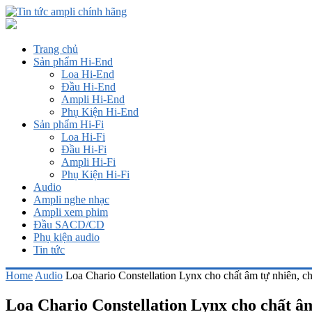
Trang chủ
Sản phẩm Hi-End
Loa Hi-End
Đầu Hi-End
Ampli Hi-End
Phụ Kiện Hi-End
Sản phẩm Hi-Fi
Loa Hi-Fi
Đầu Hi-Fi
Ampli Hi-Fi
Phụ Kiện Hi-Fi
Audio
Ampli nghe nhạc
Ampli xem phim
Đầu SACD/CD
Phụ kiện audio
Tin tức
Home
Audio
Loa Chario Constellation Lynx cho chất âm tự nhiên, c
Loa Chario Constellation Lynx cho chất âm