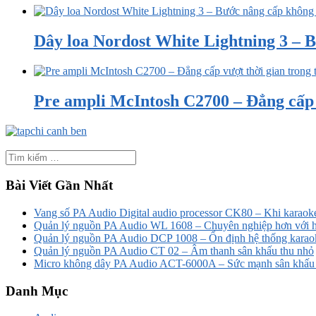
Dây loa Nordost White Lightning 3 – B
Pre ampli McIntosh C2700 – Đẳng cấp v
Bài Viết Gần Nhất
Vang số PA Audio Digital audio processor CK80 – Khi karaoke
Quản lý nguồn PA Audio WL 1608 – Chuyên nghiệp hơn với h
Quản lý nguồn PA Audio DCP 1008 – Ổn định hệ thống karao
Quản lý nguồn PA Audio CT 02 – Âm thanh sân khấu thu nhỏ
Micro không dây PA Audio ACT-6000A – Sức mạnh sân khấu t
Danh Mục