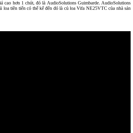
giá cao hơn 1 chút, đó là AudioSolutions Guimbarde. AudioSolutions
củ loa tiên tiến có thể kể đến đó là củ loa Vifa NE25VTC của nhà sản