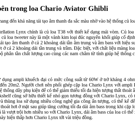
bên trong loa Chario Aviator Ghibli
ang đến khả năng tái tạo âm thanh đa sắc màu nhờ vào hệ thống củ loa 
ellation Lynx chính là củ loa T38 với thiết kế dạng mái vòm. Củ loa
củ loa tweeter này là một vành kim loại đúc nguyên khối giúp cố định
 tái tạo âm thanh ở cả 2 khoảng dải tần âm trung và âm bass với hiệu s
 cả 2 khoảng dải tần trung và trầm. Đặc biệt, với chất liệu màng loa
 phân tần chất lượng cao cùng các nam châm từ tính giúp hệ thống củ 
ử dụng ampli khuếch đại có mức công suất từ 60W ở trở kháng 4 ohm
10 đến 20m2. Người chơi nên phối ghép cặp loa Chario Lynx với ampli
 thống dây phụ kiện để có thể giảm thiểu tối đa hiện tượng thất thoát 
kshelf cũng sở hữu thiết kế nhỏ gọn tương đồng với Chario Lynx, có
à thùng loa sử dụng nhiều công nghệ gia công ấn tượng, có thể kể đ
hoát hơi ở mặt sau giúp tăng cường tối đa dải âm bass trong khi cặp 
á là vượt trội hơn nhiều so với Chario Lynx, dải âm bass của loa có 
ày hiện thấp hơn Chario Lynx tới vài triệu đồng.