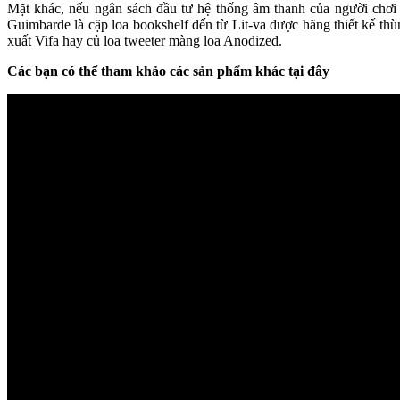
Mặt khác, nếu ngân sách đầu tư hệ thống âm thanh của người chơi t
Guimbarde là cặp loa bookshelf đến từ Lit-va được hãng thiết kế thù
xuất Vifa hay củ loa tweeter màng loa Anodized.
Các bạn có thể tham khảo các sản phẩm khác tại đây