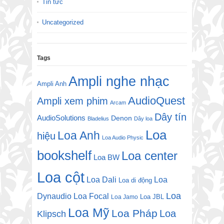
Tin tức
Uncategorized
Tags
Ampli nghe nhạc
Ampli Anh
AudioQuest
Ampli xem phim
Arcam
Dây tín
AudioSolutions
Denon
Bladelius
Dây loa
Loa
Loa Anh
hiệu
Loa Audio Physic
bookshelf
Loa center
Loa BW
Loa cột
Loa Dali
Loa
Loa di động
Loa
Dynaudio
Loa Focal
Loa JBL
Loa Jamo
Loa Mỹ
Loa Pháp
Loa
Klipsch