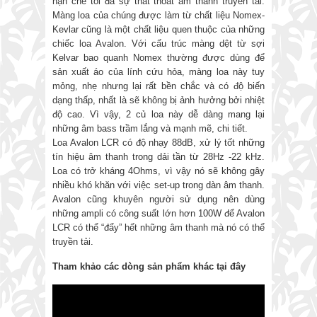
hạn chế tối đa sự thất thoát âm thanh truyền tải.
Màng loa của chúng được làm từ chất liệu Nomex-
Kevlar cũng là một chất liệu quen thuộc của những
chiếc loa Avalon. Với cấu trúc màng dệt từ sợi
Kelvar bao quanh Nomex thường được dùng để
sản xuất áo của lính cứu hỏa, màng loa này tuy
mỏng, nhẹ nhưng lại rất bền chắc và có độ biến
dạng thấp, nhất là sẽ không bị ảnh hưởng bởi nhiệt
độ cao. Vì vậy, 2 củ loa này dễ dàng mang lại
những âm bass trầm lắng và mạnh mẽ, chi tiết.
Loa Avalon LCR có độ nhạy 88dB, xử lý tốt những
tín hiệu âm thanh trong dải tần từ 28Hz -22 kHz.
Loa có trở kháng 4Ohms, vì vậy nó sẽ không gây
nhiều khó khăn với việc set-up trong dàn âm thanh.
Avalon cũng khuyên người sử dụng nên dùng
những ampli có công suất lớn hơn 100W để Avalon
LCR có thể “đẩy” hết những âm thanh mà nó có thể
truyền tải.
Tham khảo các dòng sản phẩm khác tại đây