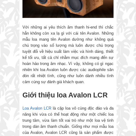
Với những ai yêu thích âm thanh hi-end thì chắc
hẳn không còn xa lạ gì với cái tên Avalon. Những
mẫu loa mang tên Avalon dường như không quá
chú trọng vào số lượng mà luôn được chú trọng
tuyệt đối về hiệu suất làm việc và hình dáng, thiết
kế tối ưu, tất cả chỉ nhằm mục đích mang đến sự
hoàn hảo trong âm nhạc. Vì vậy, không có gì ngạc
nhiên khi loa Avalon luôn được các audiophile săn
đón rất nhiệt tình, cũng như luôn dành nhiều tình
cảm cùng sự đánh giá khách quan.
Giới thiệu loa Avalon LCR
Loa Avalon LCR
là cặp loa vô cùng độc đáo và đa
năng khi vừa có thể hoạt động như một chiếc loa
trung tâm, vừa làm tốt vai trò như một loa vệ tinh
trong dàn âm thanh chuẩn. Giống như mọi mẫu loa
của Avalon, Avalon LCR cũng là sản phẩm được