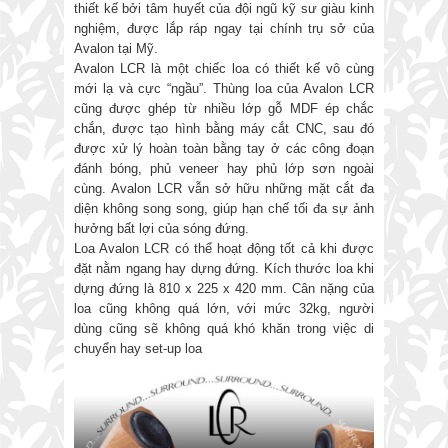
thiết kế bởi tâm huyết của đội ngũ kỹ sư giàu kinh
nghiệm, được lắp ráp ngay tại chính trụ sở của
Avalon tại Mỹ.
Avalon LCR là một chiếc loa có thiết kế vô cùng
mới lạ và cực “ngầu”. Thùng loa của Avalon LCR
cũng được ghép từ nhiều lớp gỗ MDF ép chắc
chắn, được tạo hình bằng máy cắt CNC, sau đó
được xử lý hoàn toàn bằng tay ở các công đoạn
đánh bóng, phủ veneer hay phủ lớp sơn ngoài
cùng. Avalon LCR vẫn sở hữu những mặt cắt đa
diện không song song, giúp hạn chế tối đa sự ảnh
hưởng bất lợi của sóng đứng.
Loa Avalon LCR có thể hoạt động tốt cả khi được
đặt nằm ngang hay dựng đứng. Kích thước loa khi
dựng đứng là 810 x 225 x 420 mm. Cân nặng của
loa cũng không quá lớn, với mức 32kg, người
dùng cũng sẽ không quá khó khăn trong việc di
chuyển hay set-up loa