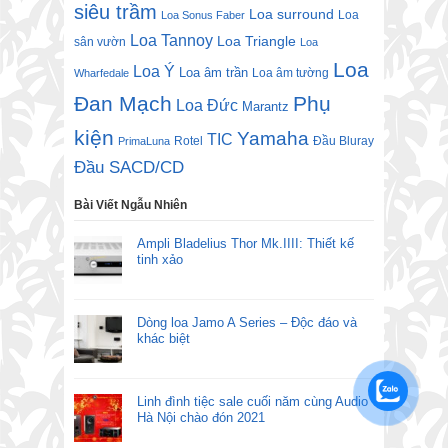
siêu trầm
Loa surround
Loa
Loa Sonus Faber
Loa Tannoy
Loa Triangle
sân vườn
Loa
Loa
Loa Ý
Loa âm trần
Loa âm tường
Wharfedale
Đan Mạch
Phụ
Loa Đức
Marantz
kiện
Yamaha
TIC
Rotel
Đầu Bluray
PrimaLuna
Đầu SACD/CD
Bài Viết Ngẫu Nhiên
Ampli Bladelius Thor Mk.IIII: Thiết kế
tinh xảo
Dòng loa Jamo A Series – Độc đáo và
khác biệt
Linh đình tiệc sale cuối năm cùng Audio
Hà Nội chào đón 2021