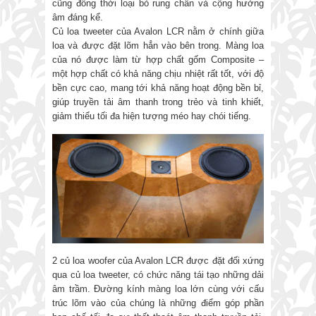
cũng đồng thời loại bỏ rung chấn và cộng hưởng
âm đáng kể.
Củ loa tweeter của Avalon LCR nằm ở chính giữa
loa và được đặt lõm hẳn vào bên trong. Màng loa
của nó được làm từ hợp chất gốm Composite –
một hợp chất có khả năng chịu nhiệt rất tốt, với độ
bền cực cao, mang tới khả năng hoạt động bền bỉ,
giúp truyền tải âm thanh trong trẻo và tinh khiết,
giảm thiểu tối đa hiện tượng méo hay chói tiếng.
2 củ loa woofer của Avalon LCR được đặt đối xứng
qua củ loa tweeter, có chức năng tái tạo những dải
âm trầm. Đường kính màng loa lớn cùng với cấu
trúc lõm vào của chúng là những điểm góp phần