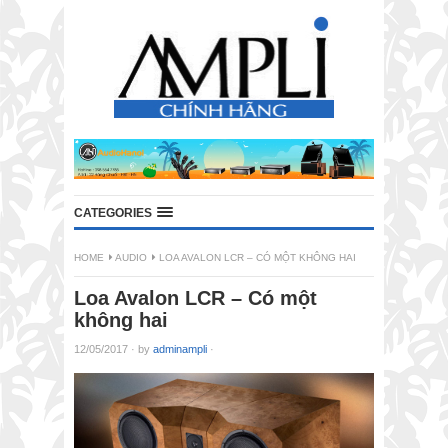
CATEGORIES
HOME
AUDIO
LOA AVALON LCR – CÓ MỘT KHÔNG HAI
Loa Avalon LCR – Có một
không hai
12/05/2017
·
by
adminampli
·