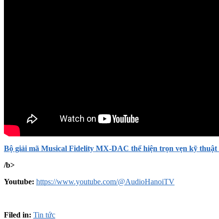
Bộ giải mã Musical Fidelity MX-DAC thể hiện trọn vẹn kỹ thuậ
/b>
Youtube:
https://www.youtube.com/@AudioHanoiTV
Filed in:
Tin tức