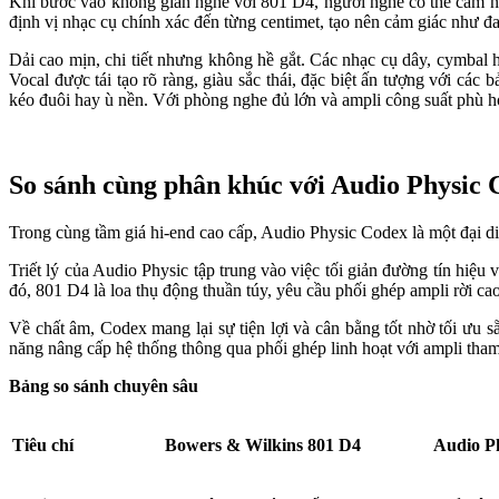
Khi bước vào không gian nghe với 801 D4, người nghe có thể cảm nh
định vị nhạc cụ chính xác đến từng centimet, tạo nên cảm giác như đ
Dải cao mịn, chi tiết nhưng không hề gắt. Các nhạc cụ dây, cymbal h
Vocal được tái tạo rõ ràng, giàu sắc thái, đặc biệt ấn tượng với cá
kéo đuôi hay ù nền. Với phòng nghe đủ lớn và ampli công suất phù h
So sánh cùng phân khúc với Audio Physic 
Trong cùng tầm giá hi-end cao cấp, Audio Physic Codex là một đại d
Triết lý của Audio Physic tập trung vào việc tối giản đường tín hiệ
đó, 801 D4 là loa thụ động thuần túy, yêu cầu phối ghép ampli rời ca
Về chất âm, Codex mang lại sự tiện lợi và cân bằng tốt nhờ tối ưu 
năng nâng cấp hệ thống thông qua phối ghép linh hoạt với ampli tham
Bảng so sánh chuyên sâu
Tiêu chí
Bowers & Wilkins 801 D4
Audio P