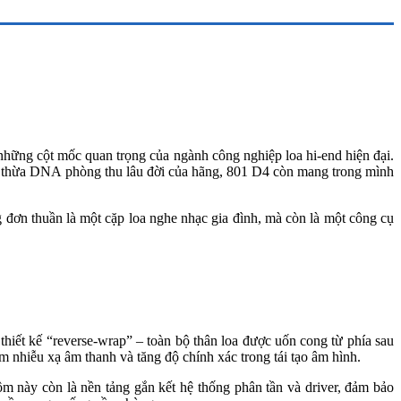
những cột mốc quan trọng của ngành công nghiệp loa hi-end hiện đại.
 kế thừa DNA phòng thu lâu đời của hãng, 801 D4 còn mang trong mình
 đơn thuần là một cặp loa nghe nhạc gia đình, mà còn là một công cụ
thiết kế “reverse-wrap” – toàn bộ thân loa được uốn cong từ phía sau
ảm nhiễu xạ âm thanh và tăng độ chính xác trong tái tạo âm hình.
 này còn là nền tảng gắn kết hệ thống phân tần và driver, đảm bảo