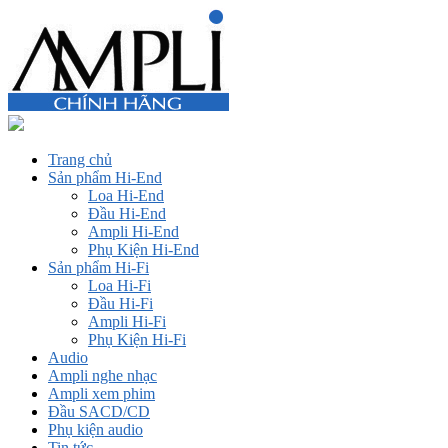
Trang chủ
Sản phẩm Hi-End
Loa Hi-End
Đầu Hi-End
Ampli Hi-End
Phụ Kiện Hi-End
Sản phẩm Hi-Fi
Loa Hi-Fi
Đầu Hi-Fi
Ampli Hi-Fi
Phụ Kiện Hi-Fi
Audio
Ampli nghe nhạc
Ampli xem phim
Đầu SACD/CD
Phụ kiện audio
Tin tức