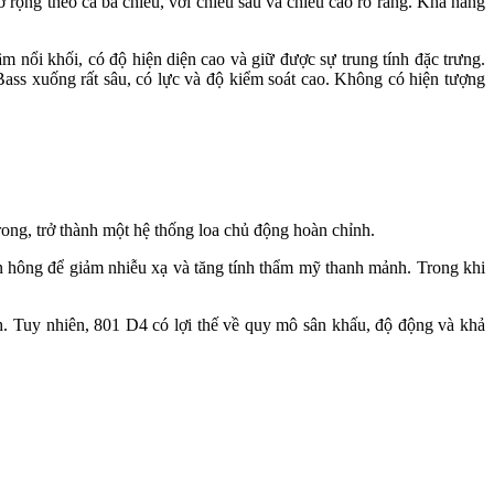
ộng theo cả ba chiều, với chiều sâu và chiều cao rõ ràng. Khả năng
m nổi khối, có độ hiện diện cao và giữ được sự trung tính đặc trưng.
 Bass xuống rất sâu, có lực và độ kiểm soát cao. Không có hiện tượng
ong, trở thành một hệ thống loa chủ động hoàn chỉnh.
bên hông để giảm nhiễu xạ và tăng tính thẩm mỹ thanh mảnh. Trong khi
nh. Tuy nhiên, 801 D4 có lợi thế về quy mô sân khấu, độ động và khả