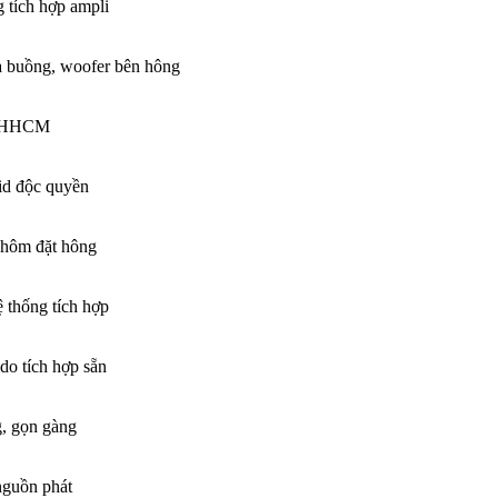
 tích hợp ampli
 buồng, woofer bên hông
r HHCM
id độc quyền
hôm đặt hông
 thống tích hợp
do tích hợp sẵn
, gọn gàng
nguồn phát