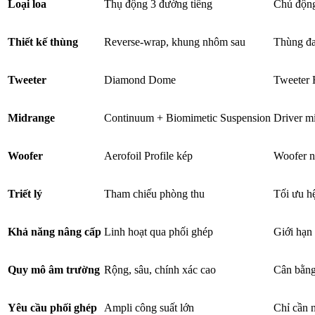
Loại loa
Thụ động 3 đường tiếng
Chủ động
Thiết kế thùng
Reverse-wrap, khung nhôm sau
Thùng đa
Tweeter
Diamond Dome
Tweete
Midrange
Continuum + Biomimetic Suspension
Driver m
Woofer
Aerofoil Profile kép
Woofer n
Triết lý
Tham chiếu phòng thu
Tối ưu hệ
Khả năng nâng cấp
Linh hoạt qua phối ghép
Giới hạn 
Quy mô âm trường
Rộng, sâu, chính xác cao
Cân bằng
Yêu cầu phối ghép
Ampli công suất lớn
Chỉ cần 