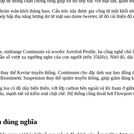
 hợp hệ thống chân chống rung giúp tối ưu tiếp xúc với mặt sàn, giảm 
hoàn toàn khỏi thùng bass. Cấu trúc này được gia công từ một khối nh
phép hấp thụ năng lượng dư từ mặt sau dome tweeter, từ đó cải thiện độ 
me, midrange Continuum và woofer Aerofoil Profile, ba công nghệ ch
n số vượt xa ngưỡng nghe của con người (trên 35kHz). Nhờ đó, dải cao 
thay thế Kevlar truyền thống. Continuum cho đặc tính suy hao đồng đ
 Biomimetic Suspension thay thế spider truyền thống, giúp giảm đáng kể
g loa có độ dày biến thiên, với lớp carbon bên ngoài và lõi foam ở giữ
ầm sâu, mạnh mẽ và kiểm soát chặt chẽ. Hệ thống cổng thoát hơi Flowpor
u đúng nghĩa