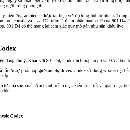
ận ngay sự khác biệt về quy mô và độ chính xác. Âm trường được mở r
ang ngồi trong phòng thu.
ay hiệu ứng ambience được tái hiện với độ lung linh tự nhiên. Trung â
c bản thu acoustic và jazz. Dải trầm là điểm nhấn mạnh mẽ của 801 D4.
ợp, 801 D4 có thể mang lại cảm giác quy mô gần như sân khấu live.
Codex
iện đáng chú ý. Khác với 801 D4, Codex tích hợp ampli và DAC bên tr
u và tối ưu sự phối hợp giữa ampli, driver. Codex sử dụng woofer đặt 
o cấp.
sẵn từ nhà sản xuất. Âm thanh mềm mại, kiểm soát tốt và giàu nhạc tí
 chiếu.
hysic Codex