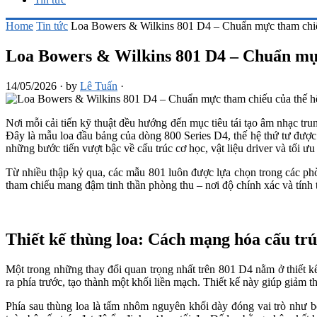
Home
Tin tức
Loa Bowers & Wilkins 801 D4 – Chuẩn mực tham chiếu
Loa Bowers & Wilkins 801 D4 – Chuẩn mực
14/05/2026
·
by
Lê Tuấn
·
Nơi mỗi cải tiến kỹ thuật đều hướng đến mục tiêu tái tạo âm nhạc t
Đây là mẫu loa đầu bảng của dòng 800 Series D4, thế hệ thứ tư được
những bước tiến vượt bậc về cấu trúc cơ học, vật liệu driver và tối ư
Từ nhiều thập kỷ qua, các mẫu 801 luôn được lựa chọn trong các phò
tham chiếu mang đậm tinh thần phòng thu – nơi độ chính xác và tính 
Thiết kế thùng loa: Cách mạng hóa cấu trú
Một trong những thay đổi quan trọng nhất trên 801 D4 nằm ở thiết kế
ra phía trước, tạo thành một khối liền mạch. Thiết kế này giúp giảm t
Phía sau thùng loa là tấm nhôm nguyên khối dày đóng vai trò như 