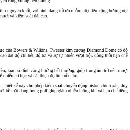
truyền rung xuống nền phòng.
ôm nguyên khối, với hình dạng tối ưu nhằm triệt tiêu cộng hưởng nội
mượt và kiểm soát dải cao.
ủ lực của Bowers & Wilkins. Tweeter kim cương Diamond Dome có độ
đạt độ chi tiết, độ tơi và sự tự nhiên vượt trội, đồng thời hạn chế
ều, loại bỏ đỉnh cộng hưởng bất thường, giúp trung âm trở nên mượt
 nhiễu cơ học và cải thiện độ tĩnh nền âm.
a. Thiết kế này cho phép kiểm soát chuyển động piston chính xác, duy
t với bề mặt dạng bóng golf giúp giảm nhiễu luồng khí và hạn chế tiếng