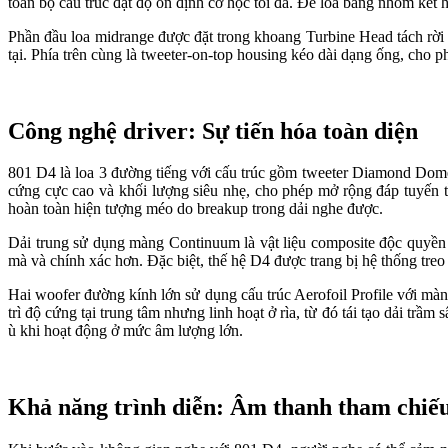
toàn bộ cấu trúc đạt độ ổn định cơ học tối đa. Đế loa bằng nhôm kết
Phần đầu loa midrange được đặt trong khoang Turbine Head tách rời 
tại. Phía trên cùng là tweeter-on-top housing kéo dài dạng ống, cho 
Công nghệ driver: Sự tiến hóa toàn diện
801 D4 là loa 3 đường tiếng với cấu trúc gồm tweeter Diamond Do
cứng cực cao và khối lượng siêu nhẹ, cho phép mở rộng đáp tuyến tầ
hoàn toàn hiện tượng méo do breakup trong dải nghe được.
Dải trung sử dụng màng Continuum là vật liệu composite độc quyền 
mà và chính xác hơn. Đặc biệt, thế hệ D4 được trang bị hệ thống treo
Hai woofer đường kính lớn sử dụng cấu trúc Aerofoil Profile với màn
trì độ cứng tại trung tâm nhưng linh hoạt ở rìa, từ đó tái tạo dải tr
ù khi hoạt động ở mức âm lượng lớn.
Khả năng trình diễn: Âm thanh tham chiế