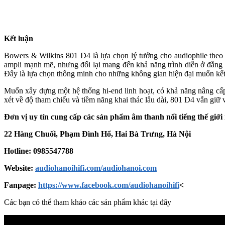
Kết luận
Bowers & Wilkins 801 D4 là lựa chọn lý tưởng cho audiophile theo
ampli mạnh mẽ, nhưng đổi lại mang đến khả năng trình diễn ở đẳng c
Đây là lựa chọn thông minh cho những không gian hiện đại muốn kết 
Muốn xây dựng một hệ thống hi-end linh hoạt, có khả năng nâng cấp 
xét về độ tham chiếu và tiềm năng khai thác lâu dài, 801 D4 vẫn giữ v
Đơn vị uy tín cung cấp các sản phẩm âm thanh nổi tiếng thế giớ
22 Hàng Chuối, Phạm Đình Hổ, Hai Bà Trưng, Hà Nội
Hotline: 0985547788
Website:
audiohanoihifi.com/audiohanoi.com
Fanpage:
https://www.facebook.com/audiohanoihifi
<
Các bạn có thể tham khảo các sản phẩm khác tại đây