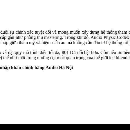
 đuổi sự chính xác tuyệt đối và mong muốn xây dựng hệ thống tham c
ấp gần như phòng thu mastering. Trong khi đó, Audio Physic Codex ph
hợp giữa thẩm mỹ và hiệu suất cao mà không cần đầu tư hệ thống rời 
và đạt quy mô trình diễn tối đa, 801 D4 nổi bật hơn. Còn nếu ưu tiên
ị thế như một trong những cột mốc quan trọng của thế giới loa hi-end h
i nhập khẩu chính hãng
Audio Hà Nội