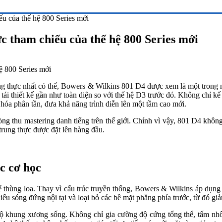
 của thế hệ 800 Series mới
 tham chiếu của thế hệ 800 Series mới
rung thực nhất có thể, Bowers & Wilkins 801 D4 được xem là một trong 
 tái thiết kế gần như toàn diện so với thế hệ D3 trước đó. Không chỉ
u hóa phân tần, đưa khả năng trình diễn lên một tầm cao mới.
ng thu mastering danh tiếng trên thế giới. Chính vì vậy, 801 D4 không
trung thực được đặt lên hàng đầu.
c cơ học
 thùng loa. Thay vì cấu trúc truyền thống, Bowers & Wilkins áp dụng 
hiểu sóng đứng nội tại và loại bỏ các bề mặt phẳng phía trước, từ đó gi
bộ khung xương sống. Không chỉ gia cường độ cứng tổng thể, tấm nhôm