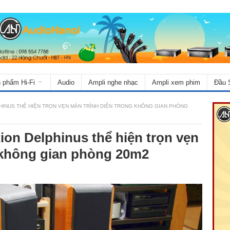
 phẩm Hi-Fi
Audio
Ampli nghe nhạc
Ampli xem phim
Đầu 
HINUS THỂ HIỆN TRỌN VẸN MÀN TRÌNH DIỄN TRONG KHÔNG GIAN PHÒNG
ion Delphinus thể hiện trọn vẹn
 không gian phòng 20m2