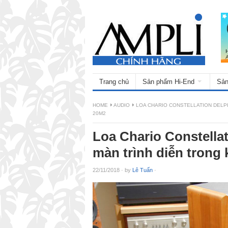
Trang chủ
Sản phẩm Hi-End
Sản
HOME
AUDIO
LOA CHARIO CONSTELLATION DELP
20M2
Loa Chario Constellat
màn trình diễn trong
22/11/2018
·
by
Lê Tuấn
·