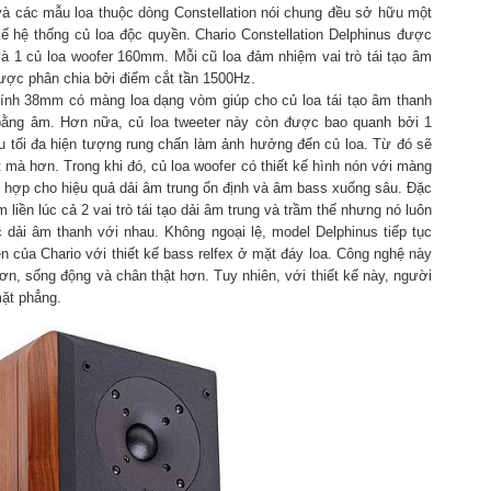
g và các mẫu loa thuộc dòng Constellation nói chung đều sở hữu một
ế hệ thống củ loa độc quyền. Chario Constellation Delphinus được
à 1 củ loa woofer 160mm. Mỗi cũ loa đảm nhiệm vai trò tái tạo âm
ược phân chia bởi điểm cắt tần 1500Hz.
 kính 38mm có màng loa dạng vòm giúp cho củ loa tái tạo âm thanh
n bằng âm. Hơn nữa, củ loa tweeter này còn được bao quanh bởi 1
ểu tối đa hiện tượng rung chấn làm ảnh hưởng đến củ loa. Từ đó sẽ
 mà hơn. Trong khi đó, củ loa woofer có thiết kế hình nón với màng
ng hợp cho hiệu quả dải âm trung ổn định và âm bass xuống sâu. Đặc
liền lúc cả 2 vai trò tái tạo dải âm trung và trầm thế nhưng nó luôn
 dải âm thanh với nhau. Không ngoại lệ, model Delphinus tiếp tục
của Chario với thiết kế bass relfex ở mặt đáy loa. Công nghệ này
n, sống động và chân thật hơn. Tuy nhiên, với thiết kế này, người
mặt phẳng.