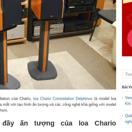
Bài V
Van
lation của Chario,
loa Chario Constelation Delphinus
là model loa
Khi 
 mắt với tạo hình ấn tượng và các công nghệ khá giống với model
 hơn.
Quả
ngh
h đầy ấn tượng của loa Chario