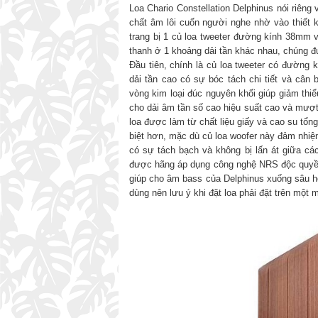
Loa Chario Constellation Delphinus nói riên
chất âm lôi cuốn người nghe nhờ vào thiết k
trang bị 1 củ loa tweeter đường kính 38mm v
thanh ở 1 khoảng dải tần khác nhau, chúng đ
Đầu tiên, chính là củ loa tweeter có đường
dải tần cao có sự bóc tách chi tiết và câ
vòng kim loại đúc nguyên khối giúp giảm thi
cho dải âm tần số cao hiệu suất cao và mượt
loa được làm từ chất liệu giấy và cao su tổ
biệt hơn, mặc dù củ loa woofer này đảm nhiệm 
có sự tách bạch và không bị lấn át giữa các
được hãng áp dụng công nghệ NRS độc quyền 
giúp cho âm bass của Delphinus xuống sâu hơ
dùng nên lưu ý khi đặt loa phải đặt trên một 