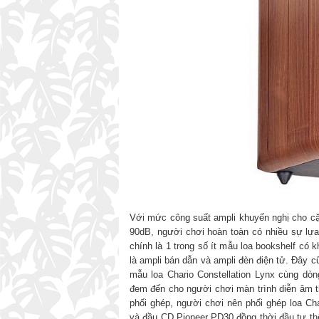
Với mức công suất ampli khuyến nghị cho cặ
90dB, người chơi hoàn toàn có nhiều sự lự
chính là 1 trong số ít mẫu loa bookshelf có k
là ampli bán dẫn và ampli đèn điện tử. Đây c
mẫu loa Chario Constellation Lynx cùng dò
đem đến cho người chơi màn trình diễn âm 
phối ghép, người chơi nên phối ghép loa Cha
và đầu CD Pioneer PD30 đồng thời đầu tư thê