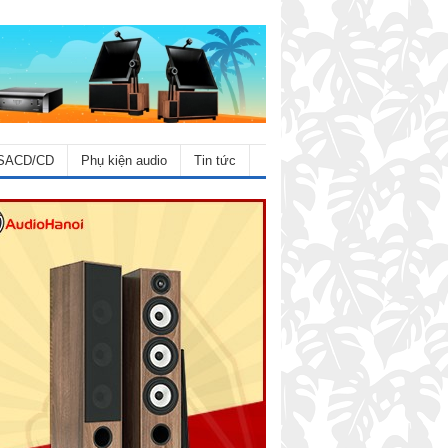
SACD/CD
Phụ kiện audio
Tin tức