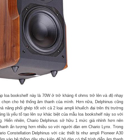
p loa bookshelf này là 70W ở trở kháng 4 ohms trở lên và độ nhạy
a chọn cho hệ thống âm thanh của mình. Hơn nữa, Delphinus cũng
hả năng phối ghép tốt với cả 2 loại ampli khuếch đại trên thị trường
ũng là yếu tố tạo lên sự khác biệt của mẫu loa bookshelf này so với
ng. Hiển nhiên, Chario Delphinus sở hữu 1 mức giá nhỉnh hơn nên
thanh ấn tượng hơn nhiều so với người đàn em Chario Lynx. Trong
rio Constellation Delphinus với các thiết bị như ampli Pioneer A30
m vào hệ thống dây phụ kiện để bộ dàn có thể trình diễn âm thanh