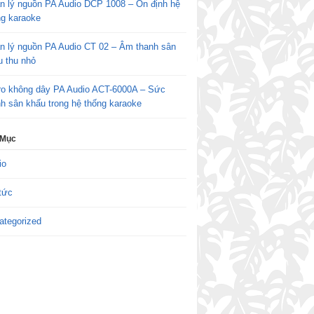
n lý nguồn PA Audio DCP 1008 – Ổn định hệ
ng karaoke
n lý nguồn PA Audio CT 02 – Âm thanh sân
u thu nhỏ
ro không dây PA Audio ACT-6000A – Sức
h sân khấu trong hệ thống karaoke
 Mục
io
tức
ategorized