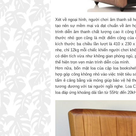
Xét về ngoại hình, người chơi âm thanh sẽ h
tạo nên sự mềm mại và đạt chuẩn về âm học
trình diễn âm thanh chất lượng cao ít cộng
thước nhỏ gọn cũng là một điểm cộng của c
kích thước ba chiều lần lượt là 410 x 230 
nhẹ, chỉ 12kg mỗi chiếc khiến người chơi kh
có diện tích vừa như không gian phòng ngủ, 
thể hiện trọn vẹn màn trình diễn của mình.
Hơn nữa, bốn mặt loa của cặp loa bookshel
hợp góp công không nhỏ vào việc triệt tiêu s
tấm ê căng bằng vải mỏng giúp bảo vệ hệ thố
tương đương với tai người ngồi nghe. Loa Ch
loa đáp ứng khoảng dải tần từ 55Hz đến 20k