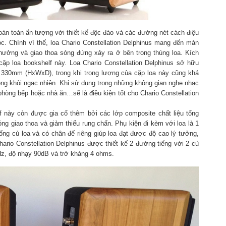
oàn toàn ấn tượng với thiết kế độc đáo và các đường nét cách điệu
. Chính vì thế, loa Chario Constellation Delphinus mang đến màn
 hưởng và giao thoa sóng đứng xảy ra ở bên trong thùng loa. Kích
ặp loa bookshelf này. Loa Chario Constellation Delphinus sở hữu
x 330mm (HxWxD), trong khi trọng lượng của cặp loa này cũng khá
ông khỏi ngạc nhiên. Khi sử dụng trong những không gian nghe nhạc
phòng bếp hoặc nhà ăn…sẽ là điều kiện tốt cho Chario Constellation
f này còn được gia cố thêm bởi các lớp composite chất liệu tổng
óng giao thoa và giảm thiểu rung chấn. Phụ kiện đi kèm với loa là 1
ng củ loa và có chân đế riêng giúp loa đạt được độ cao lý tưởng,
ario Constellation Delphinus được thiết kế 2 đường tiếng với 2 củ
Hz, độ nhạy 90dB và trở kháng 4 ohms.