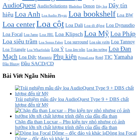
AudioQuest
Dây tín
AudioSolutions
Denon
Bladelius
Dây loa
Loa bookshelf
Loa Anh
hiệu
Loa BW
Loa Audio Physic
Loa cột
Loa center
Loa Dali
Loa Dynaudio
Loa di động
Loa Mỹ
Loa Pháp
Loa Klipsch
Loa Focal
Loa JBL
Loa Jamo
Loa siêu trầm
Loa Tannoy
Loa surround
Loa sân vườn
Loa Sonus Faber
Loa Đan
Loa Ý
Loa Triangle
Loa âm trần
Loa âm tường
Loa Wharfedale
Mạch
Phụ kiện
Yamaha
TIC
Loa Đức
Marantz
PrimaLuna
Rotel
Đầu SACD/CD
Đầu Bluray
Bài Viết Ngẫu Nhiên
Trải nghiệm mẫu dây loa AudioQuest Type 9 + DBS chất
lượng đến từ Mỹ
Chặn đĩa than Lucxar – Phụ kiện tuy nhỏ nhưng có ảnh
hưởng lớn tới chất lượng trình diễn của đầu đĩa than
Dòng loa Focal
Dôme – độc đáo và khác lạ