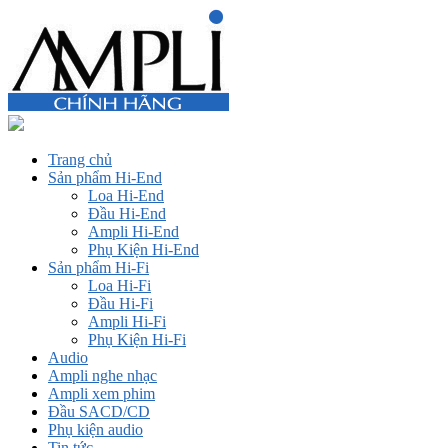
Trang chủ
Sản phẩm Hi-End
Loa Hi-End
Đầu Hi-End
Ampli Hi-End
Phụ Kiện Hi-End
Sản phẩm Hi-Fi
Loa Hi-Fi
Đầu Hi-Fi
Ampli Hi-Fi
Phụ Kiện Hi-Fi
Audio
Ampli nghe nhạc
Ampli xem phim
Đầu SACD/CD
Phụ kiện audio
Tin tức