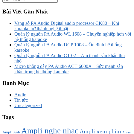
Bài Viết Gần Nhất
Vang số PA Audio Digital audio processor CK80 – Khi
karaoke trở thành nghệ thuật
Quản lý nguồn PA Audio WL 1608 – Chuyên nghiệp hơn với
hệ thống karaoke
Quản lý nguồn PA Audio DCP 1008 – Ổn định hệ thống
karaoke
Quản lý nguồn PA Audio CT 02 – Âm thanh sân khấu thu
nhỏ
Micro không dây PA Audio ACT-6000A – Sức mạnh sân
khấu trong hệ thống karaoke
Danh Mục
Audio
Tin tức
Uncategorized
Tags
Ampli nghe nhạc
Ampli xem phim
Ampli Anh
Arcam