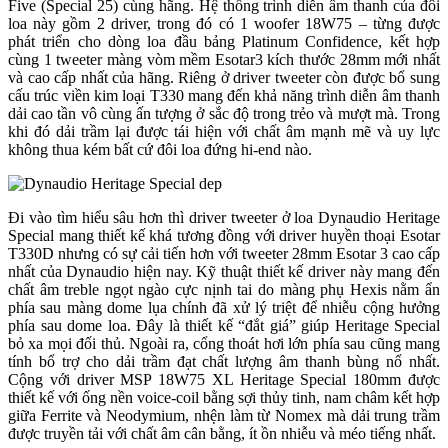
Five (Special 25) cùng hãng. Hệ thống trình diễn âm thanh của đôi
loa này gồm 2 driver, trong đó có 1 woofer 18W75 – từng được
phát triển cho dòng loa đầu bảng Platinum Confidence, kết hợp
cùng 1 tweeter màng vòm mềm Esotar3 kích thước 28mm mới nhất
và cao cấp nhất của hãng. Riêng ở driver tweeter còn được bổ sung
cấu trúc viền kim loại T330 mang đến khả năng trình diễn âm thanh
dải cao tần vô cùng ấn tượng ở sắc độ trong trẻo và mượt mà. Trong
khi đó dải trầm lại được tái hiện với chất âm mạnh mẽ và uy lực
không thua kém bất cứ đôi loa đứng hi-end nào.
Đi vào tìm hiểu sâu hơn thì driver tweeter ở loa Dynaudio Heritage
Special mang thiết kế khá tương đồng với driver huyền thoại Esotar
T330D nhưng có sự cải tiến hơn với tweeter 28mm Esotar 3 cao cấp
nhất của Dynaudio hiện nay. Kỹ thuật thiết kế driver này mang đến
chất âm treble ngọt ngào cực nịnh tai do màng phụ Hexis nằm ẩn
phía sau màng dome lụa chính đã xử lý triệt để nhiễu cộng hưởng
phía sau dome loa. Đây là thiết kế “đắt giá” giúp Heritage Special
bỏ xa mọi đối thủ. Ngoài ra, cổng thoát hơi lớn phía sau cũng mang
tính bổ trợ cho dải trầm đạt chất lượng âm thanh bùng nổ nhất.
Cộng với driver MSP 18W75 XL Heritage Special 180mm được
thiết kế với ống nền voice-coil bằng sợi thủy tinh, nam châm kết hợp
giữa Ferrite và Neodymium, nhện làm từ Nomex mà dải trung trầm
được truyền tải với chất âm cân bằng, ít ồn nhiễu và méo tiếng nhất.