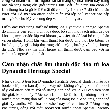
cứng và nhàm chán mà ngược lại lại mang sự hoài niệm đầy trang
nhã và sang trọng của giới thượng lưu. Vật liệu được lựa chọn để
làm thùng loa là gỗ MDF mật độ cao, dày 19mm với độ chắc chắn
vượt trội. Bề mặt loa được hoàn thiện với lớp phủ veneer cao cấp
màu gỗ óc chó Mỹ vô cùng đẹp và thu hút thị giác.
Điểm đặc biệt trong thiết kế thùng loa Dynaudio Heritage Special
đó chính là bên trong thùng loa được bổ sung một vách ngăn dày để
khoang tweeter độc lập với khoang woofer, từ đó loại bỏ rung chấn
và ồn nhiễu. Trong khi vách thùng loa được phủ một lớp bitum và
lót bông giày giúp hấp thụ rung chấn, cộng hưởng và năng lượng
dư thừa. Nhờ vậy mà chất lượng âm thanh được đảm bảo với sự
chính xác nguyên bản nhất.
Cảm nhận chất âm thanh độc đáo từ loa
Dynaudio Heritage Special
Như đã nói ở trên loa Dynaudio Heritage Special chính là mẫu loa
bookshelf phiên bản đặc biệt. Vậy nên không có gì lạ khi mà model
này chỉ được bán ra với số lượng hạn chế với 2.500 cặp trên toàn
thế giới. Model này được xem là thiết kế tái bản lại những thiết kế
huyền thoại mang tính biểu tượng của hãng loa hi-end lừng danh thế
giới Dynaudio. Mẫu loa bookshelf này có cấu trúc 2 đường tiếng
khá tương đồng với mẫu bookshelf huyền thoại Special Twenty-