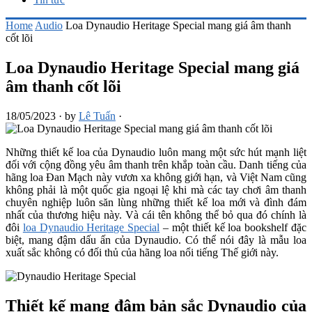
Home
Audio
Loa Dynaudio Heritage Special mang giá âm thanh
cốt lõi
Loa Dynaudio Heritage Special mang giá
âm thanh cốt lõi
18/05/2023
·
by
Lê Tuấn
·
Những thiết kế loa của Dynaudio luôn mang một sức hút mạnh liệt
đối với cộng đồng yêu âm thanh trên khắp toàn cầu. Danh tiếng của
hãng loa Đan Mạch này vươn xa không giới hạn, và Việt Nam cũng
không phải là một quốc gia ngoại lệ khi mà các tay chơi âm thanh
chuyên nghiệp luôn săn lùng những thiết kế loa mới và đình đám
nhất của thương hiệu này. Và cái tên không thể bỏ qua đó chính là
đôi
loa Dynaudio Heritage Special
– một thiết kế loa bookshelf đặc
biệt, mang đậm dấu ấn của Dynaudio. Có thể nói đây là mẫu loa
xuất sắc không có đối thủ của hãng loa nổi tiếng Thế giới này.
Thiết kế mang đậm bản sắc Dynaudio của