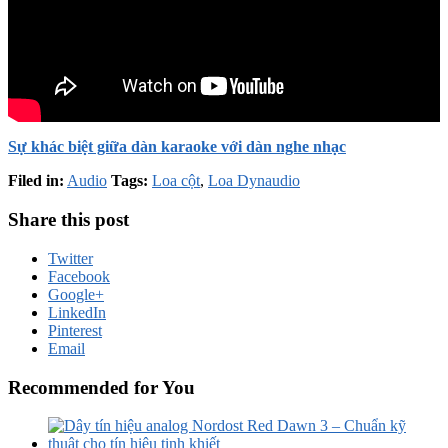
Sự khác biệt giữa dàn karaoke với dàn nghe nhạc
Filed in:
Audio
Tags:
Loa cột
,
Loa Dynaudio
Share this post
Twitter
Facebook
Google+
LinkedIn
Pinterest
Email
Recommended for You