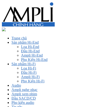
Trang chủ
Sản phẩm Hi-End
Loa Hi-End
Đầu Hi-End
Ampli Hi-End
Phụ Kiện Hi-End
Sản phẩm Hi-Fi
Loa Hi-Fi
Đầu Hi-Fi
Ampli Hi-Fi
Phụ Kiện Hi-Fi
Audio
Ampli nghe nhạc
Ampli xem phim
Đầu SACD/CD
Phụ kiện audio
Tin tức