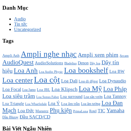
Danh Mục
Audio
Tin tức
Uncategorized
Tags
Ampli nghe nhạc
Ampli xem phim
Ampli Anh
Arcam
AudioQuest
Dây tín
AudioSolutions
Denon
Bladelius
Dây loa
Loa bookshelf
Loa Anh
hiệu
Loa BW
Loa Audio Physic
Loa cột
Loa center
Loa Dali
Loa Dynaudio
Loa di động
Loa Mỹ
Loa Pháp
Loa Klipsch
Loa Focal
Loa JBL
Loa Jamo
Loa siêu trầm
Loa Tannoy
Loa surround
Loa sân vườn
Loa Sonus Faber
Loa Đan
Loa Ý
Loa Triangle
Loa âm trần
Loa âm tường
Loa Wharfedale
Mạch
Phụ kiện
Yamaha
TIC
Loa Đức
Marantz
PrimaLuna
Rotel
Đầu SACD/CD
Đầu Bluray
Bài Viết Ngẫu Nhiên