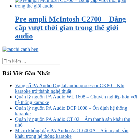
Pre ampli McIntosh C2700 – Đẳng
cấp vượt thời gian trong thế giới
audio
Bài Viết Gần Nhất
Vang số PA Audio Digital audio processor CK80 – Khi
karaoke trở thành nghệ thuật
Quản lý nguồn PA Audio WL 1608 – Chuyên nghiệp hơn với
hệ thống karaoke
Quản lý nguồn PA Audio DCP 1008 – Ổn định hệ thống
karaoke
Quản lý nguồn PA Audio CT 02 – Âm thanh sân khấu thu
nhỏ
Micro không dây PA Audio ACT-6000A – Sức mạnh sân
khấu trong hệ thống karaoke