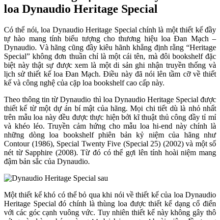
loa Dynaudio Heritage Special
Có thể nói, loa Dynaudio Heritage Special chính là một thiết kế đầy
tự hào mang tính biểu tượng cho thương hiệu loa Đan Mạch –
Dynaudio. Và hãng cũng đầy kiêu hãnh khẳng định rằng “Heritage
Special” không đơn thuần chỉ là một cái tên, mà đôi bookshelf đặc
biệt này thật sự được xem là một di sản ghi nhận truyền thống và
lịch sử thiết kế loa Đan Mạch. Điều này đã nói lên tầm cỡ về thiết
kế và công nghệ của cặp loa bookshelf cao cấp này.
Theo thông tin từ Dynaudio thì loa Dynaudio Heritage Special được
thiết kế từ một dự án bí mật của hãng. Mọi chi tiết dù là nhỏ nhất
trên mẫu loa này đều được thực hiện bởi kĩ thuật thủ công đầy tỉ mỉ
và khéo léo. Truyền cảm hứng cho mẫu loa hi-end này chính là
những dòng loa bookshelf phiên bản kỷ niệm của hãng như
Contour (1986), Special Twenty Five (Special 25) (2002) và một số
nét từ Sapphire (2008). Từ đó có thể gợi lên tính hoài niệm mang
đậm bản sắc của Dynaudio.
Một thiết kế khó có thể bỏ qua khi nói về thiết kế của loa Dynaudio
Heritage Special đó chính là thùng loa được thiết kế dạng cổ điển
với các góc cạnh vuông vức. Tuy nhiên thiết kế này không gây thô