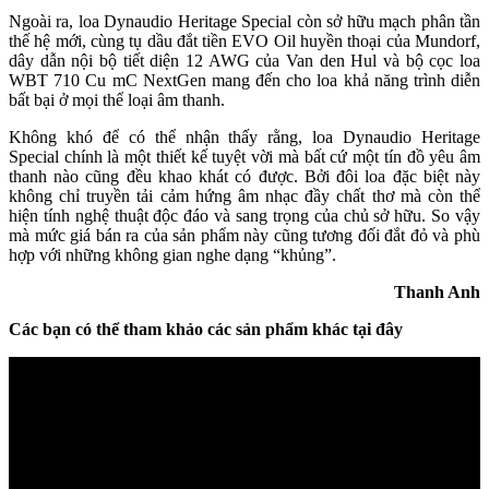
Ngoài ra, loa Dynaudio Heritage Special còn sở hữu mạch phân tần
thế hệ mới, cùng tụ dầu đắt tiền EVO Oil huyền thoại của Mundorf,
dây dẫn nội bộ tiết diện 12 AWG của Van den Hul và bộ cọc loa
WBT 710 Cu mC NextGen mang đến cho loa khả năng trình diễn
bất bại ở mọi thể loại âm thanh.
Không khó để có thể nhận thấy rằng, loa Dynaudio Heritage
Special chính là một thiết kế tuyệt vời mà bất cứ một tín đồ yêu âm
thanh nào cũng đều khao khát có được. Bởi đôi loa đặc biệt này
không chỉ truyền tải cảm hứng âm nhạc đầy chất thơ mà còn thể
hiện tính nghệ thuật độc đáo và sang trọng của chủ sở hữu. So vậy
mà mức giá bán ra của sản phẩm này cũng tương đối đắt đỏ và phù
hợp với những không gian nghe dạng “khủng”.
Thanh Anh
Các bạn có thể tham khảo các sản phẩm khác tại đây