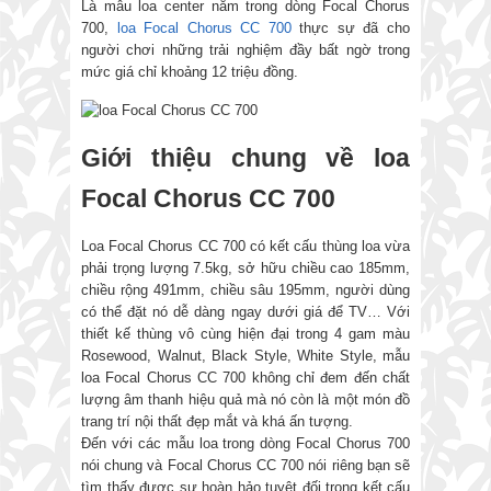
Là mẫu loa center nằm trong dòng Focal Chorus
700,
loa Focal Chorus CC 700
thực sự đã cho
người chơi những trải nghiệm đầy bất ngờ trong
mức giá chỉ khoảng 12 triệu đồng.
Giới thiệu chung về loa
Focal Chorus CC 700
Loa Focal Chorus CC 700 có kết cấu thùng loa vừa
phải trọng lượng 7.5kg, sở hữu chiều cao 185mm,
chiều rộng 491mm, chiều sâu 195mm, người dùng
có thể đặt nó dễ dàng ngay dưới giá để TV… Với
thiết kế thùng vô cùng hiện đại trong 4 gam màu
Rosewood, Walnut, Black Style, White Style, mẫu
loa Focal Chorus CC 700 không chỉ đem đến chất
lượng âm thanh hiệu quả mà nó còn là một món đồ
trang trí nội thất đẹp mắt và khá ấn tượng.
Đến với các mẫu loa trong dòng Focal Chorus 700
nói chung và Focal Chorus CC 700 nói riêng bạn sẽ
tìm thấy được sự hoàn hảo tuyệt đối trong kết cấu