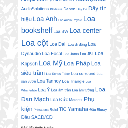
Dây tín
AudioSolutions
Denon
Bladelius
Dây loa
Loa
Loa Anh
hiệu
Loa Audio Physic
bookshelf
Loa center
Loa BW
Loa cột
Loa Dali
Loa
Loa di động
Loa
Dynaudio
Loa Focal
Loa JBL
Loa Jamo
Loa Mỹ
Loa Pháp
Loa
Klipsch
siêu trầm
Loa surround
Loa
Loa Sonus Faber
Loa Tannoy
Loa Triangle
sân vườn
Loa
Loa
Loa Ý
Loa âm trần
Loa âm tường
Wharfedale
Đan Mạch
Phụ
Loa Đức
Marantz
kiện
Yamaha
TIC
Rotel
Đầu Bluray
PrimaLuna
Đầu SACD/CD
Bài Viết Ngẫu Nhiên