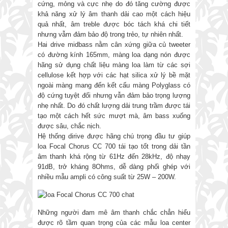
cứng, mỏng và cực nhẹ do đó tăng cường được
khả năng xử lý âm thanh dải cao một cách hiệu
quả nhất, âm treble được bóc tách khá chi tiết
nhưng vẫm đảm bảo độ trong trẻo, tự nhiên nhất.
Hai drive midbass nằm cân xứng giữa củ tweeter
có đường kính 165mm, màng loa dạng nón được
hãng sử dụng chất liệu màng loa làm từ các sợi
cellulose kết hợp với các hạt silica xử lý bề mặt
ngoài màng mang đến kết cấu màng Polyglass có
độ cứng tuyệt đối nhưng vẫn đảm bảo trọng lượng
nhẹ nhất. Do đó chất lượng dải trung trầm được tái
tạo một cách hết sức mượt mà, âm bass xuống
được sâu, chắc nịch.
Hệ thống dirive được hãng chú trọng đầu tư giúp
loa Focal Chorus CC 700 tái tạo tốt trong dải tần
âm thanh khá rộng từ 61Hz đến 28kHz, độ nhạy
91dB, trở kháng 8Ohms, dễ dàng phối ghép với
nhiều mẫu ampli có công suất từ 25W – 200W.
Những người đam mê âm thanh chắc chẳn hiểu
được rõ tầm quan trọng của các mẫu loa center