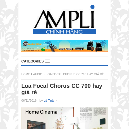
CATEGORIES
HOME
AUDIO
LOA FOCAL CHORUS CC 700 HAY GIÁ RẺ
Loa Focal Chorus CC 700 hay
giá rẻ
06/11/2018
·
by
Lê Tuấn
·