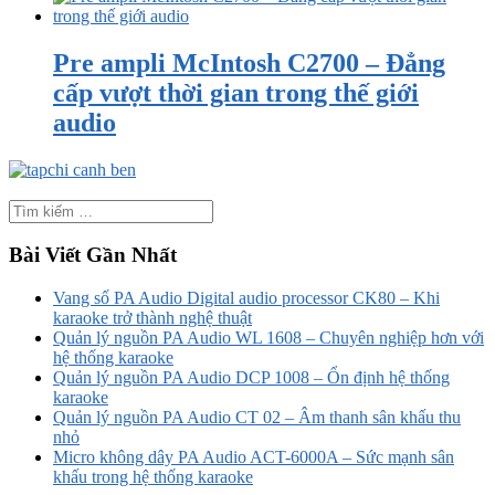
Pre ampli McIntosh C2700 – Đẳng
cấp vượt thời gian trong thế giới
audio
Bài Viết Gần Nhất
Vang số PA Audio Digital audio processor CK80 – Khi
karaoke trở thành nghệ thuật
Quản lý nguồn PA Audio WL 1608 – Chuyên nghiệp hơn với
hệ thống karaoke
Quản lý nguồn PA Audio DCP 1008 – Ổn định hệ thống
karaoke
Quản lý nguồn PA Audio CT 02 – Âm thanh sân khấu thu
nhỏ
Micro không dây PA Audio ACT-6000A – Sức mạnh sân
khấu trong hệ thống karaoke