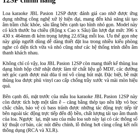
Loa karaoke JBL Pasion 12SP được đánh giá cao nhờ được ứng
dụng những công nghệ xử lý hiện đại, mang đến khả năng tái tạo
âm trầm chắc khỏe, sâu lắng bên cạnh tạo hình nhỏ gọn. Model này
có kích thước ba chiều (Rộng x Cao x Sâu) lần lượt đạt mức 396 x
430 x 464mm đi kèm trọng lượng 22.65kg mỗi loa. Ưu thế gọn nhẹ
này giúp người dùng dễ dàng thiết đặt loa trong nhiều kiểu phòng
nghe có diện tích vừa và nhỏ cũng như các hệ thống trình diễn âm
thanh khách nhau.
Không chỉ có vậy, loa JBL Pasion 12SP còn mang thiết kế thùng loa
dạng hình hộp chữ nhật được làm từ chất liệu gỗ MDF, các đường
nét góc cạnh được mài dũa tỉ mỉ vô cùng hút mặt. Đặc biệt, bề mặt
thùng loa được phủ vinyl cao cấp chống trầy xước và mài mòn hiệu
quả.
Bên cạnh đó, mặt trước của mẫu loa karaoke JBL Pasion 12SP này
còn được tích hợp một tấm ê – căng bằng thép tạo nên lớp vỏ bọc
chắc chắn, bảo vệ củ bass tránh được những tác động trực tiếp từ
bên ngoài tác động trực tiếp đến độ bền, chất lượng tái tạo âm thanh
của loa. Ngược lại, mặt sau của mẫu loa sub này lại có các thông số
kỹ thuật cơ bản, các nút điều chỉnh, lỗ thông hơi cùng cổng kết nối
thông dụng (RCA và XLR).