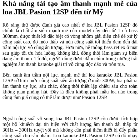
Khả năng tái tạo âm thanh mạnh mẽ của
loa
JBL Pasion 12SP đến từ Mỹ
Rõ ràng thứ được đánh giá cao nhất ở loa JBL Pasion 12SP đó
chính là chất âm siêu mạnh mẽ của model này đến từ 1 củ bass
300mm, được thiết kế đặc biệt có vòng nhôm giải điều chế để xử lý
công suất cao, độ méo thấp và nén công suất tối thiểu đem đến dải
trầm nội lực vô cùng ấn tượng. Hơn nữa, hệ thống bass-reflex ở mặt
sau giúp tối ưu hóa luồng không khí, đồng thời làm giảm sự biến
dạng âm thanh. Từ đó, người dùng được đắm chìm trong những trải
nghiệm âm thanh karaoke giải trí vô cùng độc đáo và tròn trịa.
Bên cạnh âm trầm nội lực, mạnh mẽ thì loa karaoke JBL Pasion
12SP sở hữu mức công suất siêu ấn tượng ở mức 300W, loa phát ra
âm thanh uy lực, sâu chắc, đồng thời thiết lập chiều sâu cho toàn
không gian phòng hát. Đây là điều không phải mẫu loa nào trong
cùng tầm giá cũng có thể làm được như Pasion 12SP.
Ngoài công suất vô song, loa JBL Pasion 12SP còn được tích hợp
một bộ khuếch đại tín hiện với chất lượng âm thanh dải thấp từ
30Hz – 300Hz tuyệt vời mà không cần phải thêm thiết bị đẩy phần
công suất cho sản phẩm. Loa karaoke JBL Pasion 12SP có độ nhạy