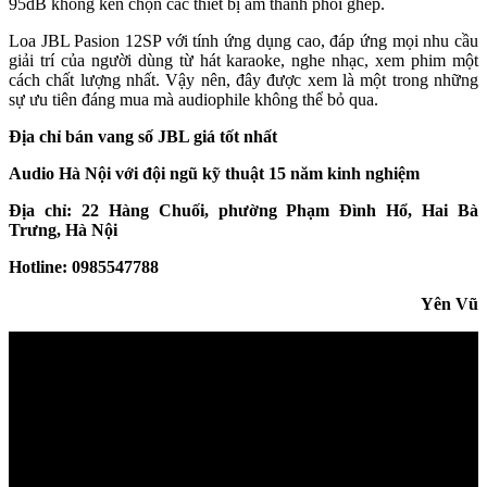
95dB không kén chọn các thiết bị âm thanh phối ghép.
Loa JBL Pasion 12SP với tính ứng dụng cao, đáp ứng mọi nhu cầu
giải trí của người dùng từ hát karaoke, nghe nhạc, xem phim một
cách chất lượng nhất. Vậy nên, đây được xem là một trong những
sự ưu tiên đáng mua mà audiophile không thể bỏ qua.
Địa chỉ bán vang số JBL giá tốt nhất
Audio Hà Nội với đội ngũ kỹ thuật 15 năm kinh nghiệm
Địa chỉ: 22 Hàng Chuối, phường Phạm Đình Hổ, Hai Bà
Trưng, Hà Nội
Hotline: 0985547788
Yên Vũ