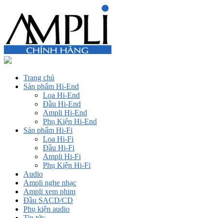
Trang chủ
Sản phẩm Hi-End
Loa Hi-End
Đầu Hi-End
Ampli Hi-End
Phụ Kiện Hi-End
Sản phẩm Hi-Fi
Loa Hi-Fi
Đầu Hi-Fi
Ampli Hi-Fi
Phụ Kiện Hi-Fi
Audio
Ampli nghe nhạc
Ampli xem phim
Đầu SACD/CD
Phụ kiện audio
Tin tức