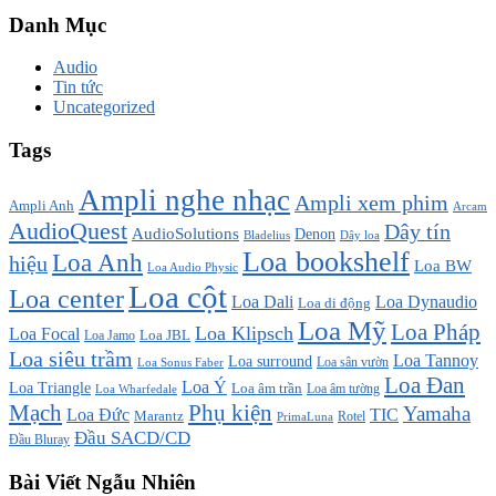
Danh Mục
Audio
Tin tức
Uncategorized
Tags
Ampli nghe nhạc
Ampli xem phim
Ampli Anh
Arcam
AudioQuest
Dây tín
AudioSolutions
Denon
Bladelius
Dây loa
Loa bookshelf
Loa Anh
hiệu
Loa BW
Loa Audio Physic
Loa cột
Loa center
Loa Dali
Loa Dynaudio
Loa di động
Loa Mỹ
Loa Pháp
Loa Klipsch
Loa Focal
Loa JBL
Loa Jamo
Loa siêu trầm
Loa Tannoy
Loa surround
Loa sân vườn
Loa Sonus Faber
Loa Đan
Loa Ý
Loa Triangle
Loa âm trần
Loa âm tường
Loa Wharfedale
Mạch
Phụ kiện
Yamaha
TIC
Loa Đức
Marantz
PrimaLuna
Rotel
Đầu SACD/CD
Đầu Bluray
Bài Viết Ngẫu Nhiên