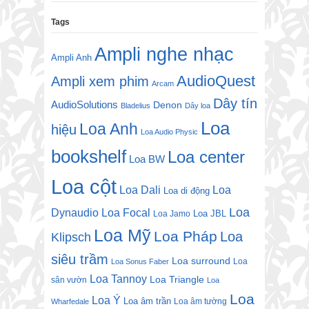
Tags
Ampli nghe nhạc
Ampli Anh
AudioQuest
Ampli xem phim
Arcam
Dây tín
AudioSolutions
Denon
Bladelius
Dây loa
Loa
Loa Anh
hiệu
Loa Audio Physic
bookshelf
Loa center
Loa BW
Loa cột
Loa Dali
Loa
Loa di động
Loa
Dynaudio
Loa Focal
Loa JBL
Loa Jamo
Loa Mỹ
Loa Pháp
Loa
Klipsch
siêu trầm
Loa surround
Loa
Loa Sonus Faber
Loa Tannoy
Loa Triangle
sân vườn
Loa
Loa
Loa Ý
Loa âm trần
Loa âm tường
Wharfedale