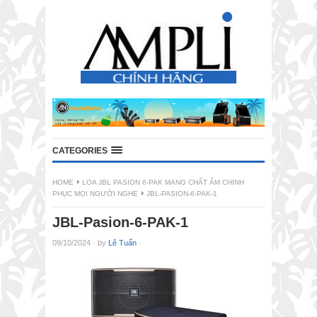
CATEGORIES
HOME
LOA JBL PASION 6-PAK MANG CHẤT ÂM CHINH
PHỤC MỌI NGƯỜI NGHE
JBL-PASION-6-PAK-1
JBL-Pasion-6-PAK-1
09/10/2024
·
by
Lê Tuấn
·