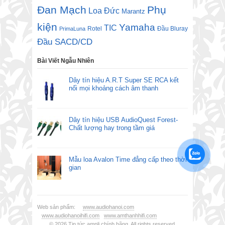
Đan Mạch
Phụ
Loa Đức
Marantz
kiện
Yamaha
TIC
Rotel
Đầu Bluray
PrimaLuna
Đầu SACD/CD
Bài Viết Ngẫu Nhiên
Dây tín hiệu A.R.T Super SE RCA kết
nối mọi khoảng cách âm thanh
Dây tín hiệu USB AudioQuest Forest-
Chất lượng hay trong tầm giá
Mẫu loa Avalon Time đẳng cấp theo thời
gian
Web sản phẩm:
www.audiohanoi.com
www.audiohanoihifi.com
www.amthanhhifi.com
© 2026
Tin tức ampli chính hãng
. All rights reserved.