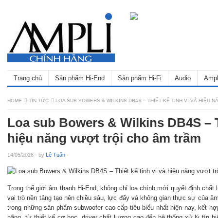
Trang chủ
Sản phẩm Hi-End
Sản phẩm Hi-Fi
Audio
Ampl
HOME
TIN TỨC
LOA SUB BOWERS & WILKINS DB4S – THIẾT KẾ TINH VI VÀ HIỆU 
Loa sub Bowers & Wilkins DB4S – Th
hiệu năng vượt trội cho âm trầm
14/05/2026
·
by
Lê Tuấn
·
Trong thế giới âm thanh Hi-End, không chỉ loa chính mới quyết định chất 
vai trò nền tảng tạo nên chiều sâu, lực đẩy và không gian thực sự của 
trong những sản phẩm subwoofer cao cấp tiêu biểu nhất hiện nay, kết hợ
hãng ­ từ thiết kế cơ học, driver chất lượng cao đến hệ thống xử lý tín 