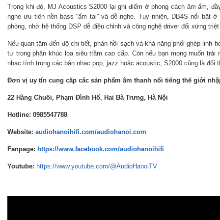
Trong khi đó, MJ Acoustics S2000 lại ghi điểm ở phong cách âm ấm, đầ
nghe ưu tiên nền bass “ấm tai” và dễ nghe. Tuy nhiên, DB4S nổi bật ở
phòng, nhờ hệ thống DSP dễ điều chỉnh và công nghệ driver đối xứng triệt
Nếu quan tâm đến độ chi tiết, phản hồi sạch và khả năng phối ghép linh h
tư trong phân khúc loa siêu trầm cao cấp. Còn nếu bạn mong muốn trả
nhạc tính trong các bản nhạc pop, jazz hoặc acoustic, S2000 cũng là đối 
Đơn vị uy tín cung cấp các sản phẩm âm thanh nổi tiếng thế giới nh
22 Hàng Chuối, Phạm Đình Hổ, Hai Bà Trưng, Hà Nội
Hotline: 0985547788
Website:
audiohanoihifi.com/audiohanoi.com
Fanpage:
https://www.facebook.com/audiohanoihifi
Youtube:
https://www.youtube.com/@AudioHanoiTV