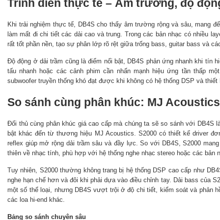
Trình diễn thực tế – Âm trường, độ độn
Khi trải nghiệm thực tế, DB4S cho thấy âm trường rộng và sâu, mang đ
làm mất đi chi tiết các dải cao và trung. Trong các bản nhạc có nhiều la
rất tốt phần nền, tạo sự phân lớp rõ rệt giữa trống bass, guitar bass và c
Độ động ở dải trầm cũng là điểm nổi bật, DB4S phản ứng nhanh khi tín hiệ
tấu nhanh hoặc các cảnh phim cần nhấn mạnh hiệu ứng tần thấp một
subwoofer truyền thống khó đạt được khi không có hệ thống DSP và thiết
So sánh cùng phân khúc: MJ Acoustic
Đối thủ cùng phân khúc giá cao cấp mà chúng ta sẽ so sánh với DB4S l
bật khác đến từ thương hiệu MJ Acoustics. S2000 có thiết kế driver đơ
reflex giúp mở rộng dải trầm sâu và đầy lực. So với DB4S, S2000 man
thiên về nhạc tính, phù hợp với hệ thống nghe nhạc stereo hoặc các bản
Tuy nhiên, S2000 thường không trang bị hệ thống DSP cao cấp như DB4S
nghe hạn chế hơn và đôi khi phải dựa vào điều chỉnh tay. Dải bass của S
một số thể loại, nhưng DB4S vượt trội ở độ chi tiết, kiểm soát và phản h
các loa hi-end khác.
Bảng so sánh chuyên sâu