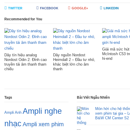
TWITTER
FACEBOOK
GOOGLE+
LINKEDIN
Recommended for You
Giải mã sức hút
McIntosh C53 tr
Dây tín hiệu analog
Dây nguồn Nordost
hi-end
Nordost Odin 2: Đỉnh cao
Heimdall 2 – Đầu tư nhỏ,
truyền tải âm thanh tham
khác biệt lớn cho âm
chiếu
thanh
Tags
Bài Viết Ngẫu Nhiên
Món hời cho hệ thố
Ampli nghe
Ampli Anh
xem phim tại gia – L
B&W CM Center S2
nhạc
Ampli xem phim