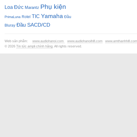
Phụ kiện
Loa Đức
Marantz
Yamaha
TIC
Rotel
Đầu
PrimaLuna
Đầu SACD/CD
Bluray
Web sản phẩm:
www.audiohanoi.com
www.audiohanoihifi.com
www.amthanhhifi.co
© 2026
Tin tức ampli chính hãng
. All rights reserved.