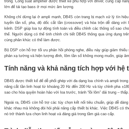
trong. Công suất amplifier được thiết kế phù hợp với driver, cung cấp nă
lớn để tái tạo bass ở mọi mức âm lượng.
Không chỉ dừng lại ở ampli mạnh, DB4S còn trang bị mạch xử lý tín hiệu
tuyến tần số, pha, độ dốc cắt tần (crossover) và hòa trộn dễ dàng với l
kênh. DSP giúp loa tự động tính toán và điều chỉnh các thông số sao ch
thể. Người dùng có thể tinh chỉnh chi tiết DB4S thông qua ứng dụng trê
cùng phân khúc có thể làm được.
Bộ DSP còn hỗ trợ tối ưu phản hồi phòng nghe, điều này giúp giảm thi
phản xạ tường và hiện tượng đỉnh, lõm tần số không mong muốn, giúp âm
Tính năng và khả năng tích hợp với hệ 
DB4S được thiết kế để dễ phối ghép với đa dạng loa chính và ampli trong
năng cắt tần linh hoạt từ khoảng 20 Hz đến 200 Hz và tùy chỉnh pha ±18
sao cho hòa quyện hoàn hảo với loa trước, tránh “lồi lõm” dải trung – thấp.
Ngoài ra, DB4S còn hỗ trợ các tùy chọn kết nối tiêu chuẩn, giúp dễ dàn
khác nhau mà không đòi hỏi phải nâng cấp thiết bị khác. Việc DB4S có thể
nó trở thành lựa chọn linh hoạt và đáng giá trong tầm giá cao cấp.