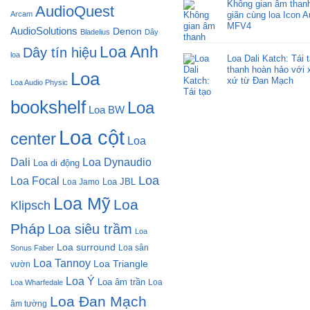
Không gian âm thanh
AudioQuest
Arcam
giãn cùng loa Icon A
MFV4
AudioSolutions
Denon
Bladelius
Dây
Loa Anh
Dây tín hiệu
loa
Loa Dali Katch: Tái 
thanh hoàn hảo với 
Loa
xứ từ Đan Mạch
Loa Audio Physic
bookshelf
Loa
Loa BW
Loa cột
center
Loa
Dali
Loa Dynaudio
Loa di động
Loa
Loa Focal
Loa JBL
Loa Jamo
Loa Mỹ
Loa
Klipsch
Pháp
Loa siêu trầm
Loa
Loa surround
Loa sân
Sonus Faber
Loa Tannoy
Loa Triangle
vườn
Loa Ý
Loa âm trần
Loa
Loa Wharfedale
Loa Đan Mạch
âm tường