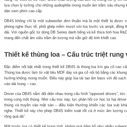
lựa chọn lý tưởng cho những audiophile mong muốn âm trầm sâu nhưng kiể
dàn xem phim cao cấp.
DB4S không chỉ là một subwoofer đơn thuần mà là một thiết bị được 
phòng nghe thực tế, phối ghép mềm mượt với loa trước và ampli, đồng t
dải. Với nguồn gốc từ dòng DB Series danh tiếng và kế thừa tinh hoa R
mang đến chất âm siêu trầm ấn tượng mà vẫn giữ độ tinh khiết cao.
Thiết kế thùng loa – Cấu trúc triệt rung
Đặc điểm nổi bật nhất trong thiết kế DB4S là thùng loa kín gia cố cao cấ
Thùng loa được làm từ vật liệu MDF dày và gia cố nội bộ bằng các khung c
hưởng không mong muốn. Điều này giúp loa tái tạo âm bass với độ sạch 
vào dải trung – cao.
Driver của DB4S nằm đối diện nhau trong cấu hình “opposed drivers”, tức 
trong cùng một thùng. Nhờ cấu trúc này, lực phản hồi cơ học từ hai driver 
thùng và truyền vào mặt sàn – điều kiện thường khiến các loa sub khá
nghe. Thiết kế này cho phép DB4S kiểm soát tốt cả ở mức âm lượng c
rộng quá đà”.
Mặt trước loa có thiết kế trung tính, không quá hầm hố như nhiều subwo