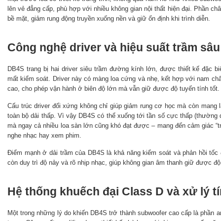
lên vẻ đẳng cấp, phù hợp với nhiều không gian nội thất hiện đại. Phần ch
bề mặt, giảm rung động truyền xuống nền và giữ ổn định khi trình diễn.
Công nghệ driver và hiệu suất trầm sâu
DB4S trang bị hai driver siêu trầm đường kính lớn, được thiết kế đặc biệ
mất kiểm soát. Driver này có màng loa cứng và nhẹ, kết hợp với nam châ
cao, cho phép vận hành ở biên độ lớn mà vẫn giữ được độ tuyến tính tốt.
Cấu trúc driver đối xứng không chỉ giúp giảm rung cơ học mà còn mang lạ
toàn bộ dải thấp. Vì vậy DB4S có thể xuống tới tần số cực thấp (thường
mà ngay cả nhiều loa sàn lớn cũng khó đạt được – mang đến cảm giác “tr
nghe nhạc hay xem phim.
Điểm mạnh ở dải trầm của DB4S là khả năng kiểm soát và phản hồi tốc 
còn duy trì độ nảy và rõ nhịp nhạc, giúp không gian âm thanh giữ được độ 
Hệ thống khuếch đại Class D và xử lý tí
Một trong những lý do khiến DB4S trở thành subwoofer cao cấp là phần a