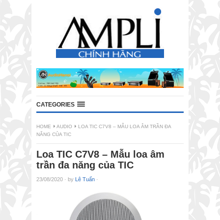
CATEGORIES
HOME
AUDIO
LOA TIC C7V8 – MẪU LOA ÂM TRẦN ĐA
NĂNG CỦA TIC
Loa TIC C7V8 – Mẫu loa âm
trần đa năng của TIC
23/08/2020
·
by
Lê Tuấn
·