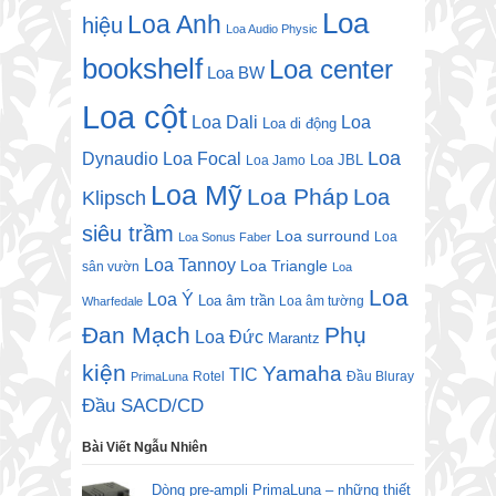
Loa
Loa Anh
hiệu
Loa Audio Physic
bookshelf
Loa center
Loa BW
Loa cột
Loa Dali
Loa
Loa di động
Loa
Dynaudio
Loa Focal
Loa JBL
Loa Jamo
Loa Mỹ
Loa Pháp
Loa
Klipsch
siêu trầm
Loa surround
Loa
Loa Sonus Faber
Loa Tannoy
Loa Triangle
sân vườn
Loa
Loa
Loa Ý
Loa âm trần
Loa âm tường
Wharfedale
Đan Mạch
Phụ
Loa Đức
Marantz
kiện
Yamaha
TIC
Rotel
Đầu Bluray
PrimaLuna
Đầu SACD/CD
Bài Viết Ngẫu Nhiên
Dòng pre-ampli PrimaLuna – những thiết