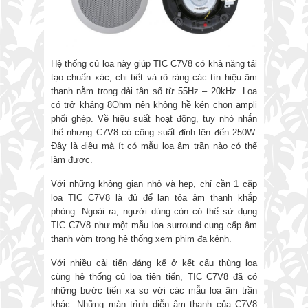
Hệ thống củ loa này giúp TIC C7V8 có khả năng tái
tạo chuẩn xác, chi tiết và rõ ràng các tín hiệu âm
thanh nằm trong dải tần số từ 55Hz – 20kHz. Loa
có trở kháng 8Ohm nên không hề kén chọn ampli
phối ghép. Về hiệu suất hoạt động, tuy nhỏ nhắn
thế nhưng C7V8 có công suất đỉnh lên đến 250W.
Đây là điều mà ít có mẫu loa âm trần nào có thể
làm được.
Với những không gian nhỏ và hẹp, chỉ cần 1 cặp
loa TIC C7V8 là đủ để lan tỏa âm thanh khắp
phòng. Ngoài ra, người dùng còn có thể sử dụng
TIC C7V8 như một mẫu loa surround cung cấp âm
thanh vòm trong hệ thống xem phim đa kênh.
Với nhiều cải tiến đáng kể ở kết cấu thùng loa
cùng hệ thống củ loa tiên tiến, TIC C7V8 đã có
những bước tiến xa so với các mẫu loa âm trần
khác. Những màn trình diễn âm thanh của C7V8