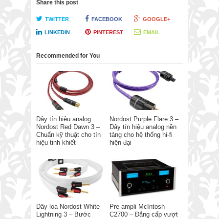
Share this post
TWITTER
FACEBOOK
GOOGLE+
LINKEDIN
PINTEREST
EMAIL
Recommended for You
Dây tín hiệu analog
Nordost Purple Flare 3 –
Nordost Red Dawn 3 –
Dây tín hiệu analog nền
Chuẩn kỹ thuật cho tín
tảng cho hệ thống hi-fi
hiệu tinh khiết
hiện đại
Dây loa Nordost White
Pre ampli McIntosh
Lightning 3 – Bước
C2700 – Đẳng cấp vượt