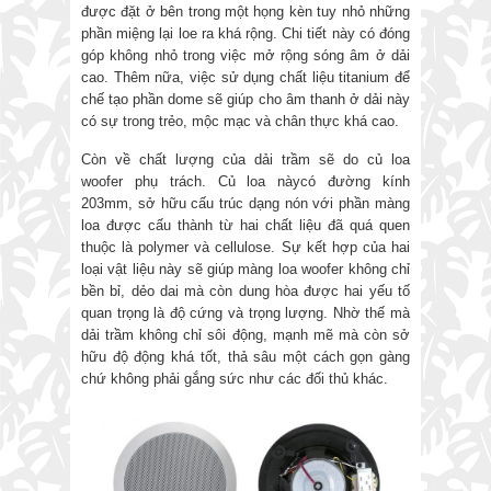
được đặt ở bên trong một họng kèn tuy nhỏ những
phần miệng lại loe ra khá rộng. Chi tiết này có đóng
góp không nhỏ trong việc mở rộng sóng âm ở dải
cao. Thêm nữa, việc sử dụng chất liệu titanium để
chế tạo phần dome sẽ giúp cho âm thanh ở dải này
có sự trong trẻo, mộc mạc và chân thực khá cao.
Còn về chất lượng của dải trầm sẽ do củ loa
woofer phụ trách. Củ loa nàycó đường kính
203mm, sở hữu cấu trúc dạng nón với phần màng
loa được cấu thành từ hai chất liệu đã quá quen
thuộc là polymer và cellulose. Sự kết hợp của hai
loại vật liệu này sẽ giúp màng loa woofer không chỉ
bền bỉ, dẻo dai mà còn dung hòa được hai yếu tố
quan trọng là độ cứng và trọng lượng. Nhờ thế mà
dải trầm không chỉ sôi động, mạnh mẽ mà còn sở
hữu độ động khá tốt, thả sâu một cách gọn gàng
chứ không phải gắng sức như các đối thủ khác.