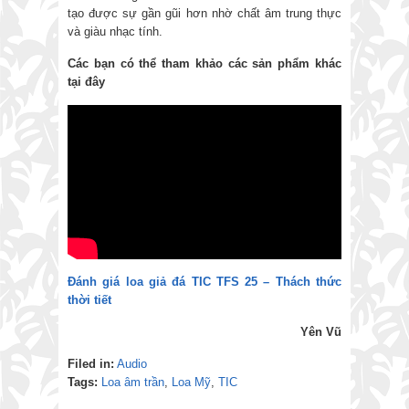
tạo được sự gần gũi hơn nhờ chất âm trung thực
và giàu nhạc tính.
Các bạn có thể tham khảo các sản phẩm khác
tại đây
Đánh giá loa giả đá TIC TFS 25 – Thách thức
thời tiết
Yên Vũ
Filed in:
Audio
Tags:
Loa âm trần
,
Loa Mỹ
,
TIC