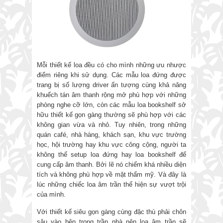
Mỗi thiết kế loa đều có cho mình những ưu nhược
điểm riêng khi sử dụng. Các mẫu loa đứng được
trang bị số lượng driver ấn tượng cùng khả năng
khuếch tán âm thanh rộng mở phù hợp với những
phòng nghe cỡ lớn, còn các mẫu loa bookshelf sở
hữu thiết kế gọn gàng thường sẽ phù hợp với các
không gian vừa và nhỏ. Tuy nhiên, trong những
quán café, nhà hàng, khách sạn, khu vực trường
học, hội trường hay khu vực công cộng, người ta
không thể setup loa đứng hay loa bookshelf để
cung cấp âm thanh. Bởi lẽ nó chiếm khá nhiều diện
tích và không phù hợp về mặt thẩm mỹ. Và đây là
lúc những chiếc loa âm trần thể hiện sự vượt trội
của mình.
Với thiết kế siêu gọn gàng cùng đặc thù phải chôn
sâu vào bên trong trần nhà nên loa âm trần sẽ