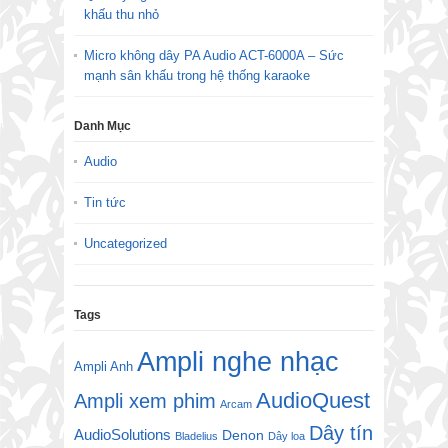
khấu thu nhỏ
Micro không dây PA Audio ACT-6000A – Sức
mạnh sân khấu trong hệ thống karaoke
Danh Mục
Audio
Tin tức
Uncategorized
Tags
Ampli nghe nhạc
Ampli Anh
AudioQuest
Ampli xem phim
Arcam
Dây tín
AudioSolutions
Denon
Bladelius
Dây loa