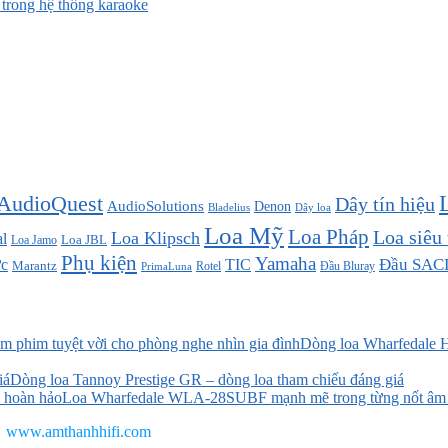
rong hệ thống karaoke
AudioQuest
Dây tín hiệu
AudioSolutions
Denon
Bladelius
Dây loa
Loa Mỹ
Loa Pháp
Loa siêu
Loa Klipsch
l
Loa JBL
Loa Jamo
Phụ kiện
Yamaha
TIC
Đầu SAC
c
Marantz
Đầu Bluray
PrimaLuna
Rotel
Dòng loa Wharfedale H
Dòng loa Tannoy Prestige GR – dòng loa tham chiếu đáng giá
Loa Wharfedale WLA-28SUBF mạnh mẽ trong từng nốt âm
www.amthanhhifi.com