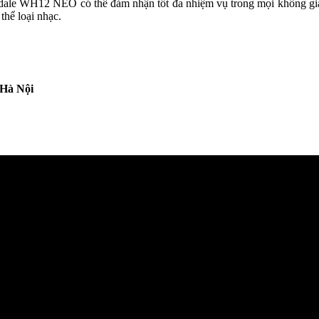
dale WH12 NEO có thể đảm nhận tốt đa nhiệm vụ trong mọi không gian
thể loại nhạc.
 Hà Nội