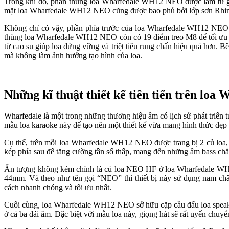
Trong khi đó, phần thùng loa Wharfedale WH12 NEO được làm từ gỗ vá
mặt loa Wharfedale WH12 NEO cũng được bao phủ bởi lớp sơn Rhino
Không chỉ có vậy, phần phía trước của loa Wharfedale WH12 NEO còn
thùng loa Wharfedale WH12 NEO còn có 19 điểm treo M8 để tối ưu vi
từ cao su giúp loa đứng vững và triệt tiêu rung chấn hiệu quả hơn. 
mà không làm ảnh hưởng tạo hình của loa.
Những kĩ thuật thiết kế tiên tiến trên l
Wharfedale là một trong những thương hiệu âm có lịch sử phát triển 
mẫu loa karaoke này để tạo nên một thiết kế vừa mang hình thức đẹp
Cụ thể, trên mỗi loa Wharfedale WH12 NEO được trang bị 2 củ loa, 
kép phía sau để tăng cường tần số thấp, mang đến những âm bass chắ
Ấn tượng không kém chính là củ loa NEO HF ở loa Wharfedale WH
44mm. Và theo như tên gọi “NEO” thì thiết bị này sử dụng nam ch
cách nhanh chóng và tối ưu nhất.
Cuối cùng, loa Wharfedale WH12 NEO sở hữu cặp cầu đấu loa speakO
ở cả ba dải âm. Đặc biệt với mẫu loa này, giọng hát sẽ rất uyển ch