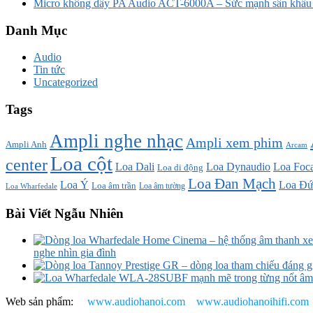
Micro không dây PA Audio ACT-6000A – Sức mạnh sân khấu t
Danh Mục
Audio
Tin tức
Uncategorized
Tags
Ampli nghe nhạc
Ampli xem phim
Ampli Anh
Arcam
Loa cột
center
Loa Dali
Loa Dynaudio
Loa Foca
Loa di động
Loa Đan Mạch
Loa Ý
Loa Đứ
Loa âm trần
Loa âm tường
Loa Wharfedale
Bài Viết Ngẫu Nhiên
nghe nhìn gia đình
Web sản phẩm:
www.audiohanoi.com
www.audiohanoihifi.com