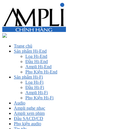
Trang chủ
Sản phẩm Hi-End
Loa Hi-End
Đầu Hi-End
Ampli Hi-End
Phụ Kiện Hi-End
Sản phẩm Hi-Fi
Loa Hi-Fi
Đầu Hi-Fi
Ampli Hi-Fi
Phụ Kiện Hi-Fi
Audio
Ampli nghe nhạc
Ampli xem phim
Đầu SACD/CD
Phụ kiện audio
Tin tức