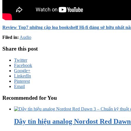
Review Top7 những cặp loa bookshelf Hi-fi đáng sở hữu nhất n
Filed in:
Audio
Share this post
Twitter
Facebook
Google+
LinkedIn
Pinterest
Email
Recommended for You
Dây tín hiệu analog Nordost Red Dawn 3