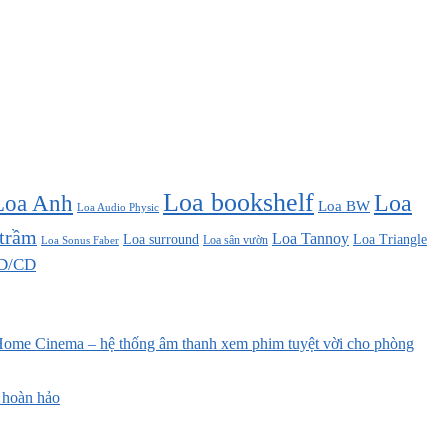
Loa bookshelf
Loa Anh
Loa
Loa BW
Loa Audio Physic
 trầm
Loa Tannoy
Loa surround
Loa Triangle
Loa sân vườn
Loa Sonus Faber
D/CD
ome Cinema – hệ thống âm thanh xem phim tuyệt vời cho phòng
 hoàn hảo