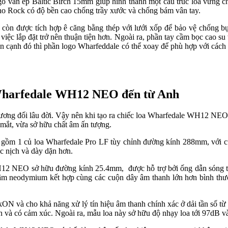
n ép Baltic Birch 15mm giúp hình thành một cấu trúc loa vững chãi, 
 Rock có độ bền cao chống trầy xước và chống bám vân tay.
 được tích hợp ê căng bằng thép với lưới xốp để bảo vệ chống bụi v
ệc lắp đặt trở nên thuận tiện hơn. Ngoài ra, phần tay cầm bọc cao su
Bên cạnh đó thì phần logo Wharfeddale có thể xoay để phù hợp với cách
oa Wharfedale WH12 NEO đến từ Anh
tương đối lâu đời. Vậy nên khi tạo ra chiếc loa Wharfedale WH12 NEO 
 mắt, vừa sở hữu chất âm ấn tượng.
gồm 1 củ loa Wharfedale Pro LF tùy chỉnh đường kính 288mm, với cuộ
c nịch và dày dặn hơn.
12 NEO sở hữu đường kính 25.4mm, được hỗ trợ bởi ống dẫn sóng tr
âm neodymium kết hợp cùng các cuộn dây âm thanh lớn hơn bình thườn
N và cho khả năng xử lý tín hiệu âm thanh chính xác ở dải tần số t
uyển và có cảm xúc. Ngoài ra, mẫu loa này sở hữu độ nhạy loa tới 97dB