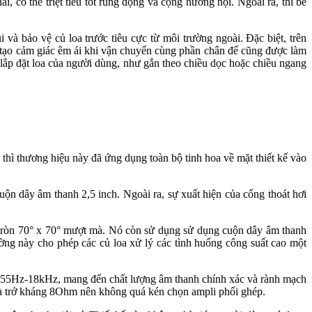
có thể triệt tiêu tốt rung động và cộng hưởng nội. Ngoài ra, thì bề
à bảo vệ củ loa trước tiêu cực từ môi trường ngoài. Đặc biệt, trên
 tạo cảm giác êm ái khi vận chuyển cùng phần chân đế cũng được làm
 lắp đặt loa của người dùng, như gắn theo chiều dọc hoặc chiều ngang
thì thương hiệu này đã ứng dụng toàn bộ tinh hoa về mặt thiết kế vào
n dây âm thanh 2,5 inch. Ngoài ra, sự xuất hiện của cổng thoát hơi
òn 70° x 70° mượt mà. Nó còn sử dụng sử dụng cuộn dây âm thanh
g này cho phép các củ loa xử lý các tình huống công suất cao một
ừ 55Hz-18kHz, mang đến chất lượng âm thanh chính xác và rành mạch
 và trở kháng 8Ohm nên không quá kén chọn ampli phối ghép.