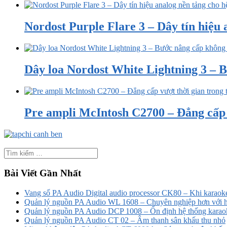
Nordost Purple Flare 3 – Dây tín hiệu a
Dây loa Nordost White Lightning 3 – B
Pre ampli McIntosh C2700 – Đẳng cấp v
Bài Viết Gần Nhất
Vang số PA Audio Digital audio processor CK80 – Khi karaoke
Quản lý nguồn PA Audio WL 1608 – Chuyên nghiệp hơn với h
Quản lý nguồn PA Audio DCP 1008 – Ổn định hệ thống karao
Quản lý nguồn PA Audio CT 02 – Âm thanh sân khấu thu nhỏ