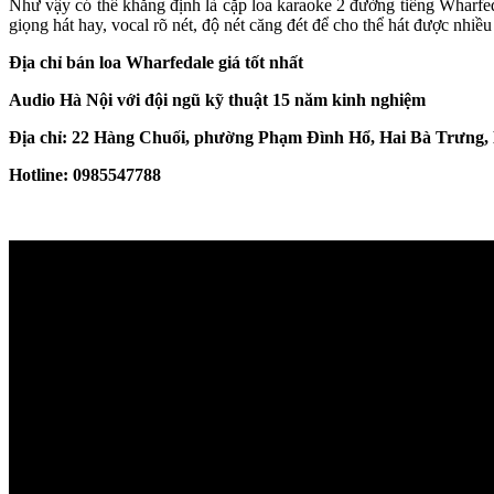
Như vậy có thể khẳng định là cặp loa karaoke 2 đường tiếng Wharfe
giọng hát hay, vocal rõ nét, độ nét căng đét để cho thể hát được nhiều 
Địa chỉ bán loa Wharfedale giá tốt nhất
Audio Hà Nội với đội ngũ kỹ thuật 15 năm kinh nghiệm
Địa chỉ: 22 Hàng Chuối, phường Phạm Đình Hổ, Hai Bà Trưng,
Hotline: 0985547788