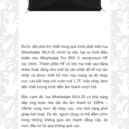
Bước đột phá lớn nhất trong quá trình phát triển loa
Wharfedale WLA-25 chính là việc tạo ra trình điều
khiển nén Wharfedale Pro IRIS X neodymium HF
tùy chỉnh. Thành phần HF có lớp mạ mặt sau bằng
nhôm hoạt động như một bộ tản nhiệt để hỗ trợ tản
nhiệt và được thiết kế mới này mang lại độ nhạy
cực cao kết hợp với cuộn coil 1,75 ”siêu nhạy đem
đến chất lượng trình diễn âm thanh vượt trội.
Bên cạnh đó, loa Wharfedale WLA-25 có khả năng
đáp ứng hoàn hảo dải tần âm thanh từ 108Hz –
18kHz cùng mức độ nhạy cao, cho khả năng phối
ghép linh hoạt. Do đó, người dùng có thể đắm chìm
trong những không gian âm thanh đẳng cấp, dù
mức đầu tư bỏ qua không quá cao.