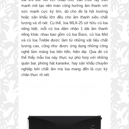
mạnh mẽ tạo nên màn cộng hưởng âm thanh với
sức mạnh cực kỳ lớn, dù cho đó là hội trường
hoặc sân khấu lớn đều cho âm thanh siêu chất
lượng và rõ nét. Cụ thể, loa WLA-25 sở hữu củ loa
riêng biệt, mỗi củ loa đảm nhận 1 dải âm thanh
riêng khác nhau bao gồm củ loa Bass, củ loa Mid
và củ loa Treble được làm từ những vật liệu chất
lượng cao, cũng như được ứng dụng những công
nghệ làm màng loa tiên tiến, hiện đại. Qua đó có
thể thấy mẫu loa này thực sự phù hợp với những
quán bar, phòng hát karaoke, hay sân khấu chuyên
nghiệp bởi chất âm mà loa mang đến là cực kỳ
chân thực rõ nét.