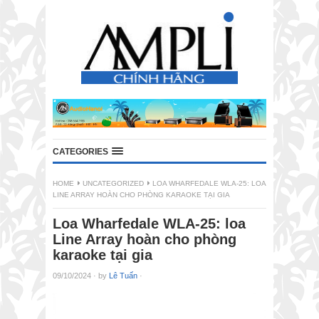
CATEGORIES
HOME
UNCATEGORIZED
LOA WHARFEDALE WLA-25: LOA
LINE ARRAY HOÀN CHO PHÒNG KARAOKE TẠI GIA
Loa Wharfedale WLA-25: loa
Line Array hoàn cho phòng
karaoke tại gia
09/10/2024
·
by
Lê Tuấn
·