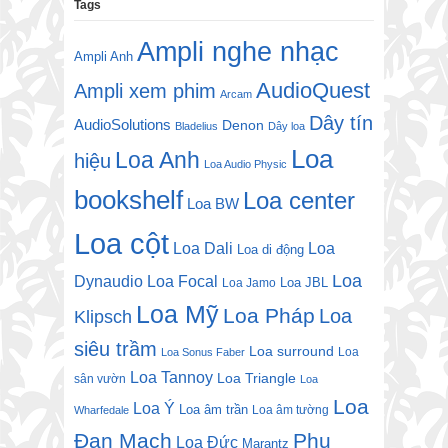
Tags
Ampli nghe nhạc
Ampli Anh
AudioQuest
Ampli xem phim
Arcam
Dây tín
AudioSolutions
Denon
Bladelius
Dây loa
Loa
Loa Anh
hiệu
Loa Audio Physic
bookshelf
Loa center
Loa BW
Loa cột
Loa Dali
Loa
Loa di động
Loa
Dynaudio
Loa Focal
Loa JBL
Loa Jamo
Loa Mỹ
Loa Pháp
Loa
Klipsch
siêu trầm
Loa surround
Loa
Loa Sonus Faber
Loa Tannoy
Loa Triangle
sân vườn
Loa
Loa
Loa Ý
Loa âm trần
Loa âm tường
Wharfedale
Đan Mạch
Phụ
Loa Đức
Marantz