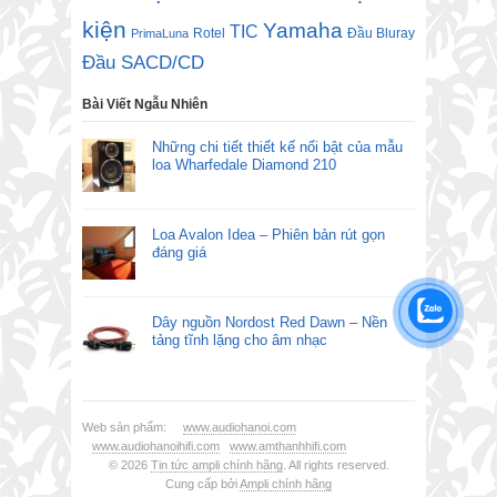
kiện
Yamaha
TIC
Rotel
Đầu Bluray
PrimaLuna
Đầu SACD/CD
Bài Viết Ngẫu Nhiên
Những chi tiết thiết kế nổi bật của mẫu
loa Wharfedale Diamond 210
Loa Avalon Idea – Phiên bản rút gọn
đáng giá
Dây nguồn Nordost Red Dawn – Nền
tảng tĩnh lặng cho âm nhạc
Web sản phẩm:
www.audiohanoi.com
www.audiohanoihifi.com
www.amthanhhifi.com
© 2026
Tin tức ampli chính hãng
. All rights reserved.
Cung cấp bởi
Ampli chính hãng