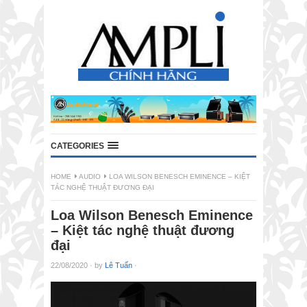
CATEGORIES
HOME
AUDIO
LOA WILSON BENESCH EMINENCE – KIỆT
TÁC NGHỆ THUẬT ĐƯƠNG ĐẠI
Loa Wilson Benesch Eminence
– Kiệt tác nghệ thuật đương
đại
22/08/2020
·
by
Lê Tuấn
·