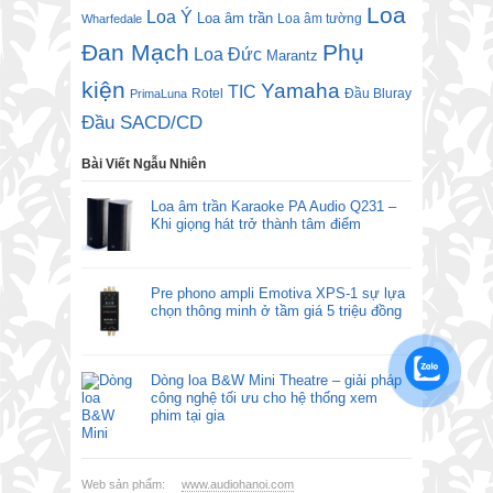
Loa
Loa Ý
Loa âm trần
Loa âm tường
Wharfedale
Đan Mạch
Phụ
Loa Đức
Marantz
kiện
Yamaha
TIC
Rotel
Đầu Bluray
PrimaLuna
Đầu SACD/CD
Bài Viết Ngẫu Nhiên
Loa âm trần Karaoke PA Audio Q231 –
Khi giọng hát trở thành tâm điểm
Pre phono ampli Emotiva XPS-1 sự lựa
chọn thông minh ở tầm giá 5 triệu đồng
Dòng loa B&W Mini Theatre – giải pháp
công nghệ tối ưu cho hệ thống xem
phim tại gia
Web sản phẩm:
www.audiohanoi.com