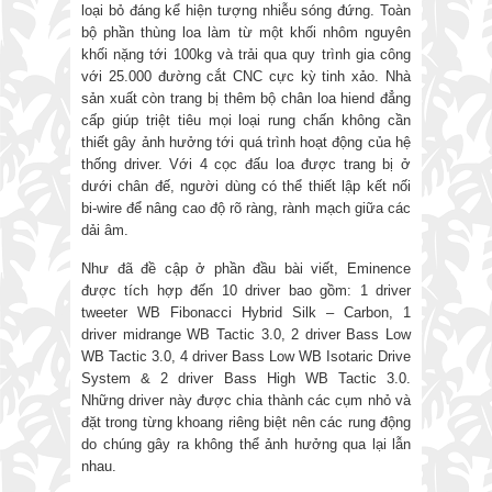
loại bỏ đáng kể hiện tượng nhiễu sóng đứng. Toàn
bộ phần thùng loa làm từ một khối nhôm nguyên
khối nặng tới 100kg và trải qua quy trình gia công
với 25.000 đường cắt CNC cực kỳ tinh xảo. Nhà
sản xuất còn trang bị thêm bộ chân loa hiend đẳng
cấp giúp triệt tiêu mọi loại rung chấn không cần
thiết gây ảnh hưởng tới quá trình hoạt động của hệ
thống driver. Với 4 cọc đấu loa được trang bị ở
dưới chân đế, người dùng có thể thiết lập kết nối
bi-wire để nâng cao độ rõ ràng, rành mạch giữa các
dải âm.
Như đã đề cập ở phần đầu bài viết, Eminence
được tích hợp đến 10 driver bao gồm: 1 driver
tweeter WB Fibonacci Hybrid Silk – Carbon, 1
driver midrange WB Tactic 3.0, 2 driver Bass Low
WB Tactic 3.0, 4 driver Bass Low WB Isotaric Drive
System & 2 driver Bass High WB Tactic 3.0.
Những driver này được chia thành các cụm nhỏ và
đặt trong từng khoang riêng biệt nên các rung động
do chúng gây ra không thể ảnh hưởng qua lại lẫn
nhau.