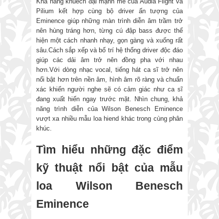
Khả năng khuếch đại mạnh mẽ của Audia Flight và
Pilium kết hợp cùng bộ driver ấn tượng của
Eminence giúp những màn trình diễn âm trầm trở
nên hùng tráng hơn, từng cú đập bass được thể
hiện một cách nhanh nhạy, gọn gàng và xuống rất
sâu.Cách sắp xếp và bố trí hệ thống driver độc đáo
giúp các dải âm trở nên đồng pha với nhau
hơn.Với dòng nhạc vocal, tiếng hát ca sĩ trở nên
nổi bật hơn trên nền âm, hình âm rõ ràng và chuẩn
xác khiến người nghe sẽ có cảm giác như ca sĩ
đang xuất hiến ngay trước mặt. Nhìn chung, khả
năng trình diễn của Wilson Benesch Eminence
vượt xa nhiều mẫu loa hiend khác trong cùng phân
khúc.
Tìm hiểu những đặc điểm
kỹ thuật nổi bật của mẫu
loa Wilson Benesch
Eminence