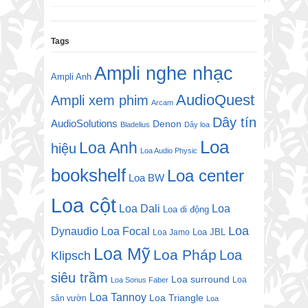
Tags
Ampli nghe nhạc
Ampli Anh
AudioQuest
Ampli xem phim
Arcam
Dây tín
AudioSolutions
Denon
Bladelius
Dây loa
Loa
Loa Anh
hiệu
Loa Audio Physic
bookshelf
Loa center
Loa BW
Loa cột
Loa Dali
Loa
Loa di động
Loa
Dynaudio
Loa Focal
Loa JBL
Loa Jamo
Loa Mỹ
Loa Pháp
Loa
Klipsch
siêu trầm
Loa surround
Loa
Loa Sonus Faber
Loa Tannoy
Loa Triangle
sân vườn
Loa