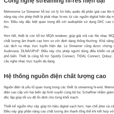
Công nghệ streaming hi-res hiện đại
Metronome Le Streamer hỗ trợ xử lý tín hiệu audio độ phân giải cao lê
năng này cho phép thiết bị phát nhạc hi-res từ các nguồn digital hiện đại 
lớn. Điều này đặc biệt quan trọng đối với audiophile sử dụng DAC cao c
thu.
Hơn hết, thiết bị còn hỗ trợ MQA renderer, giúp giải mã các file nhạc M
chất lượng âm thanh cao hơn so với định dạng thông thường. Khả năng 
các dịch vụ nhạc trực tuyến hiện đại. Le Streamer cũng được chứng
Audirvana, DLNA/UPnP. Điều này cho phép người dùng điều khiển và p
phổ biến. Thiết bị cũng hỗ trợ Spotify Connect, TIDAL Connect, Qobuz, 
cầu nghe nhạc trực tuyến đa dạng.
Hệ thống nguồn điện chất lượng cao
Nguồn điện là yếu tố quan trọng trong các thiết bị streaming hi-end. Met
điện cao cấp với hai biến áp hình xuyến cùng bộ lọc Schaffner nhằm giả
độc lập giúp tối ưu độ ổn định cho từng khối mạch.
Thiết kế nguồn như vậy giúp tín hiệu digital sạch hơn, hạn chế jitter và cả
Điều này góp phần nâng cao chất lượng âm thanh tổng thể khi kết hợp vớ