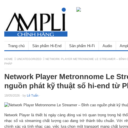
Trang chủ
Sản phẩm Hi-End
Sản phẩm Hi-Fi
Audio
Ampl
HOME
UNCATEGORIZED
NETWORK PLAYER METRONNOME LE STREAMER – ĐỈNH C
PHÁP
Network Player Metronnome Le Str
nguồn phát kỹ thuật số hi-end từ 
18/05/2026
·
by
Lê Tuấn
·
Network Player là thiết bị ngày càng đóng vai trò quan trọng trong hệ th
nhạc số và streaming chất lượng cao đang trở thành tiêu chuẩn. Với 
chính xác và tính nhạc cao, việc lựa chọn một transport mạng chất lượng 