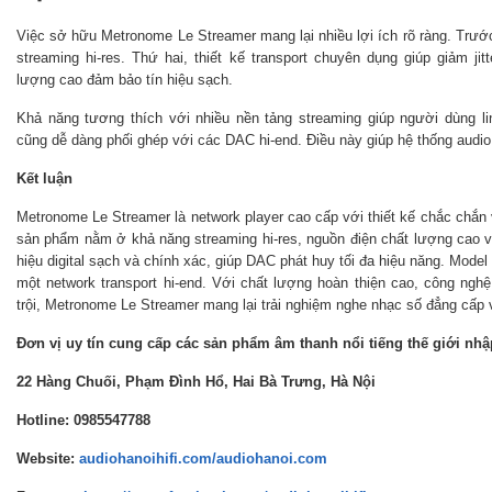
Việc sở hữu Metronome Le Streamer mang lại nhiều lợi ích rõ ràng. Trước 
streaming hi-res. Thứ hai, thiết kế transport chuyên dụng giúp giảm ji
lượng cao đảm bảo tín hiệu sạch.
Khả năng tương thích với nhiều nền tảng streaming giúp người dùng lin
cũng dễ dàng phối ghép với các DAC hi-end. Điều này giúp hệ thống audio 
Kết luận
Metronome Le Streamer là network player cao cấp với thiết kế chắc chắn
sản phẩm nằm ở khả năng streaming hi-res, nguồn điện chất lượng cao và 
hiệu digital sạch và chính xác, giúp DAC phát huy tối đa hiệu năng. Mode
một network transport hi-end. Với chất lượng hoàn thiện cao, công ngh
trội, Metronome Le Streamer mang lại trải nghiệm nghe nhạc số đẳng cấp v
Đơn vị uy tín cung cấp các sản phẩm âm thanh nổi tiếng thế giới nh
22 Hàng Chuối, Phạm Đình Hổ, Hai Bà Trưng, Hà Nội
Hotline: 0985547788
Website:
audiohanoihifi.com/audiohanoi.com