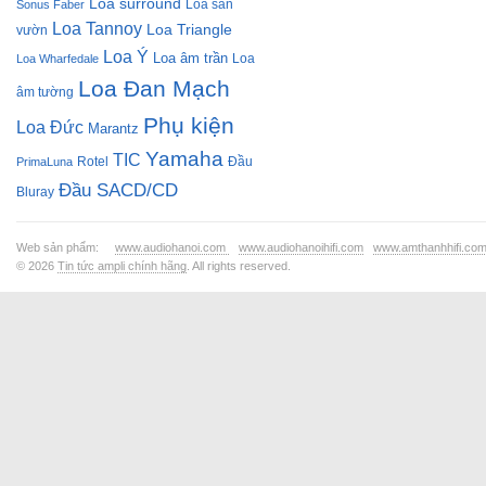
Loa surround
Loa sân
Sonus Faber
Loa Tannoy
Loa Triangle
vườn
Loa Ý
Loa âm trần
Loa
Loa Wharfedale
Loa Đan Mạch
âm tường
Phụ kiện
Loa Đức
Marantz
Yamaha
TIC
Rotel
Đầu
PrimaLuna
Đầu SACD/CD
Bluray
Web sản phẩm:
www.audiohanoi.com
www.audiohanoihifi.com
www.amthanhhifi.co
© 2026
Tin tức ampli chính hãng
. All rights reserved.