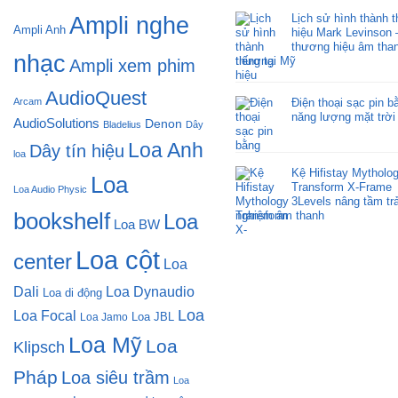
Lịch sử hình thành 
Ampli nghe
Ampli Anh
hiệu Mark Levinson 
thương hiệu âm than
nhạc
tiếng tại Mỹ
Ampli xem phim
AudioQuest
Arcam
Điện thoại sạc pin b
năng lượng mặt trời
AudioSolutions
Denon
Bladelius
Dây
Loa Anh
Dây tín hiệu
loa
Kệ Hifistay Mytholo
Loa
Transform X-Frame
Loa Audio Physic
3Levels nâng tầm trả
bookshelf
nghiệm âm thanh
Loa
Loa BW
Loa cột
center
Loa
Dali
Loa Dynaudio
Loa di động
Loa
Loa Focal
Loa JBL
Loa Jamo
Loa Mỹ
Loa
Klipsch
Pháp
Loa siêu trầm
Loa