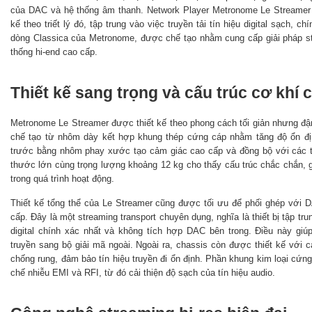
của DAC và hệ thống âm thanh. Network Player Metronome Le Streamer l
kế theo triết lý đó, tập trung vào việc truyền tải tín hiệu digital sạch, 
dòng Classica của Metronome, được chế tạo nhằm cung cấp giải pháp st
thống hi-end cao cấp.
Thiết kế sang trọng và cấu trúc cơ khí 
Metronome Le Streamer được thiết kế theo phong cách tối giản nhưng đ
chế tạo từ nhôm dày kết hợp khung thép cứng cáp nhằm tăng độ ổn đị
trước bằng nhôm phay xước tạo cảm giác cao cấp và đồng bộ với các th
thước lớn cùng trọng lượng khoảng 12 kg cho thấy cấu trúc chắc chắn, 
trong quá trình hoạt động.
Thiết kế tổng thể của Le Streamer cũng được tối ưu để phối ghép với DA
cấp. Đây là một streaming transport chuyên dụng, nghĩa là thiết bị tập tr
digital chính xác nhất và không tích hợp DAC bên trong. Điều này giúp
truyền sang bộ giải mã ngoài. Ngoài ra, chassis còn được thiết kế với c
chống rung, đảm bảo tín hiệu truyền đi ổn định. Phần khung kim loại cứ
chế nhiễu EMI và RFI, từ đó cải thiện độ sạch của tín hiệu audio.