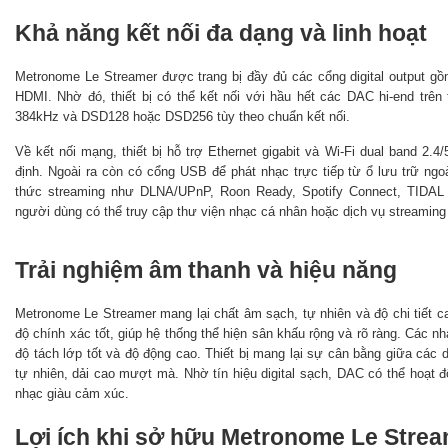
Khả năng kết nối đa dạng và linh hoạt
Metronome Le Streamer được trang bị đầy đủ các cổng digital output 
HDMI. Nhờ đó, thiết bị có thể kết nối với hầu hết các DAC hi-end trê
384kHz và DSD128 hoặc DSD256 tùy theo chuẩn kết nối.
Về kết nối mạng, thiết bị hỗ trợ Ethernet gigabit và Wi-Fi dual band 2
định. Ngoài ra còn có cổng USB để phát nhạc trực tiếp từ ổ lưu trữ ngo
thức streaming như DLNA/UPnP, Roon Ready, Spotify Connect, TIDAL
người dùng có thể truy cập thư viện nhạc cá nhân hoặc dịch vụ streamin
Trải nghiệm âm thanh và hiệu năng
Metronome Le Streamer mang lại chất âm sạch, tự nhiên và độ chi tiết 
độ chính xác tốt, giúp hệ thống thể hiện sân khấu rộng và rõ ràng. Các nhạ
độ tách lớp tốt và độ động cao. Thiết bị mang lại sự cân bằng giữa các d
tự nhiên, dải cao mượt mà. Nhờ tín hiệu digital sạch, DAC có thể hoạt đ
nhạc giàu cảm xúc.
Lợi ích khi sở hữu Metronome Le Stre