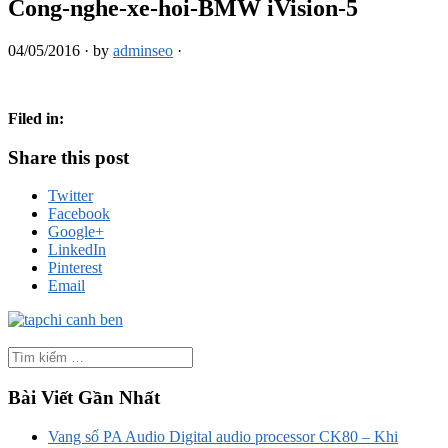
Cong-nghe-xe-hoi-BMW iVision-5
04/05/2016
·
by
adminseo
·
Filed in:
Share this post
Twitter
Facebook
Google+
LinkedIn
Pinterest
Email
Bài Viết Gần Nhất
Vang số PA Audio Digital audio processor CK80 – Khi