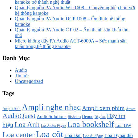
karaoke trở thành nghệ thuật
Quản lý nguồn PA Audio WL 1608 – Chuyên nghiệp hơn với
hệ thống karaoke
Quản lý nguồn PA Audio DCP 1008 – Ổn định hệ thống
karaoke
Quản lý nguồn PA Audio CT 02 – Âm thanh sân khấu thu
nhỏ
Micro không dây PA Audio ACT-6000A – Sức mạnh sân
khấu trong hệ thống karaoke
Danh Mục
Audio
Tin tức
Uncategorized
Tags
Ampli nghe nhạc
Ampli xem phim
Ampli Anh
Arcam
AudioQuest
Dây tín
AudioSolutions
Denon
Bladelius
Dây loa
Loa bookshelf
Loa Anh
hiệu
Loa BW
Loa Audio Physic
Loa cột
Loa center
Loa Dali
Loa Dynaudio
Loa di động