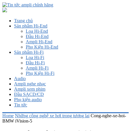
Trang chủ
Sản phẩm Hi-End
Loa Hi-End
Đầu Hi-End
Ampli Hi-End
Phụ Kiện Hi-End
Sản phẩm Hi-Fi
Loa Hi-Fi
Đầu Hi-Fi
Ampli Hi-Fi
Phụ Kiện Hi-Fi
Audio
Ampli nghe nhạc
Ampli xem phim
Đầu SACD/CD
Phụ kiện audio
Tin tức
Home
Những công nghệ xe hơi trong tương lai
Cong-nghe-xe-hoi-
BMW iVision-5