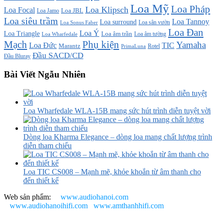
Loa Mỹ
Loa Pháp
Loa Klipsch
Loa Focal
Loa JBL
Loa Jamo
Loa siêu trầm
Loa Tannoy
Loa surround
Loa sân vườn
Loa Sonus Faber
Loa Đan
Loa Ý
Loa Triangle
Loa âm trần
Loa âm tường
Loa Wharfedale
Mạch
Phụ kiện
Yamaha
TIC
Loa Đức
Marantz
PrimaLuna
Rotel
Đầu SACD/CD
Đầu Bluray
Bài Viết Ngẫu Nhiên
Loa Wharfedale WLA-15B mang sức hút trình diễn tuyệt vời
Dòng loa Kharma Elegance – dòng loa mang chất lượng trình
diễn tham chiếu
Loa TIC CS008 – Mạnh mẽ, khỏe khoắn từ âm thanh cho
đến thiết kế
Web sản phẩm:
www.audiohanoi.com
www.audiohanoihifi.com
www.amthanhhifi.com