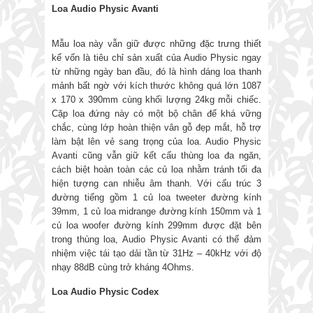
Loa Audio Physic Avanti
Mẫu loa này vẫn giữ được những đặc trưng thiết
kế vốn là tiêu chỉ sản xuất của Audio Physic ngay
từ những ngày ban đầu, đó là hình dáng loa thanh
mảnh bất ngờ với kích thước không quá lớn 1087
x 170 x 390mm cùng khối lượng 24kg mỗi chiếc.
Cặp loa đứng này có một bộ chân đế khá vững
chắc, cùng lớp hoàn thiện vân gỗ đẹp mắt, hỗ trợ
làm bật lên vẻ sang trọng của loa. Audio Physic
Avanti cũng vẫn giữ kết cấu thùng loa đa ngăn,
cách biệt hoàn toàn các củ loa nhằm tránh tối đa
hiện tượng can nhiễu âm thanh. Với cấu trúc 3
đường tiếng gồm 1 củ loa tweeter đường kính
39mm, 1 củ loa midrange đường kính 150mm và 1
củ loa woofer đường kính 299mm được đặt bên
trong thùng loa, Audio Physic Avanti có thể đảm
nhiệm việc tái tạo dải tần từ 31Hz – 40kHz với độ
nhạy 88dB cùng trở kháng 4Ohms.
Loa Audio Physic Codex