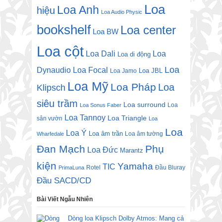
Loa
Loa Anh
hiệu
Loa Audio Physic
bookshelf
Loa center
Loa BW
Loa cột
Loa Dali
Loa
Loa di động
Loa
Dynaudio
Loa Focal
Loa JBL
Loa Jamo
Loa Mỹ
Loa Pháp
Loa
Klipsch
siêu trầm
Loa surround
Loa
Loa Sonus Faber
Loa Tannoy
Loa Triangle
sân vườn
Loa
Loa
Loa Ý
Loa âm trần
Loa âm tường
Wharfedale
Đan Mạch
Phụ
Loa Đức
Marantz
kiện
Yamaha
TIC
Rotel
Đầu Bluray
PrimaLuna
Đầu SACD/CD
Bài Viết Ngẫu Nhiên
Dòng loa Klipsch Dolby Atmos: Mang cả