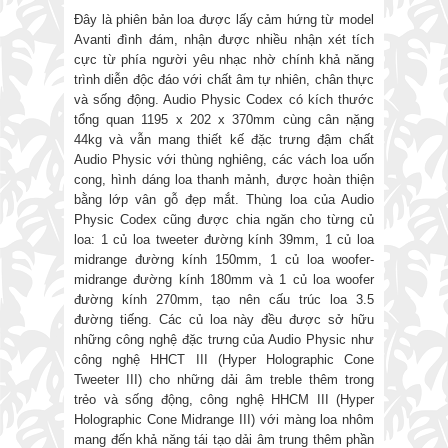
Đây là phiên bản loa được lấy cảm hứng từ model
Avanti đình đám, nhận được nhiều nhận xét tích
cực từ phía người yêu nhạc nhờ chính khả năng
trình diễn độc đáo với chất âm tự nhiên, chân thực
và sống động. Audio Physic Codex có kích thước
tổng quan 1195 x 202 x 370mm cùng cân nặng
44kg và vẫn mang thiết kế đặc trưng đậm chất
Audio Physic với thùng nghiêng, các vách loa uốn
cong, hình dáng loa thanh mảnh, được hoàn thiện
bằng lớp vân gỗ đẹp mắt. Thùng loa của Audio
Physic Codex cũng được chia ngăn cho từng củ
loa: 1 củ loa tweeter đường kính 39mm, 1 củ loa
midrange đường kính 150mm, 1 củ loa woofer-
midrange đường kính 180mm và 1 củ loa woofer
đường kính 270mm, tạo nên cấu trúc loa 3.5
đường tiếng. Các củ loa này đều được sở hữu
những công nghệ đặc trưng của Audio Physic như
công nghệ HHCT III (Hyper Holographic Cone
Tweeter III) cho những dải âm treble thêm trong
trẻo và sống động, công nghệ HHCM III (Hyper
Holographic Cone Midrange III) với màng loa nhôm
mang đến khả năng tái tạo dải âm trung thêm phần