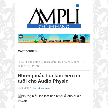
CATEGORIES
HOME
TIN TỨC
NHỮNG MẪU LOA LÀM NÊN TÊN TUỔI
CHO AUDIO PHYSIC
Những mẫu loa làm nên tên
tuổi cho Audio Physic
25/05/2017
·
by
adminampli
·