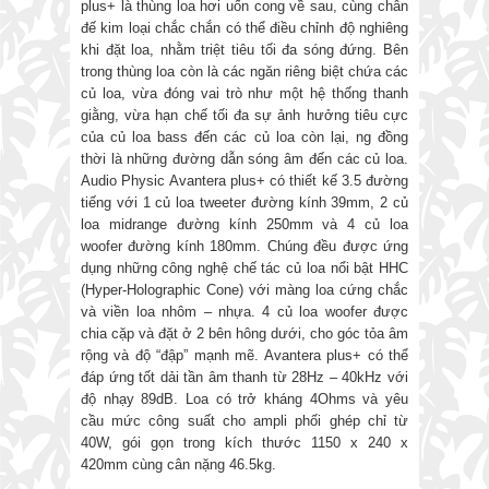
plus+ là thùng loa hơi uốn cong về sau, cùng chân
đế kim loại chắc chắn có thể điều chỉnh độ nghiêng
khi đặt loa, nhằm triệt tiêu tối đa sóng đứng. Bên
trong thùng loa còn là các ngăn riêng biệt chứa các
củ loa, vừa đóng vai trò như một hệ thống thanh
giằng, vừa hạn chế tối đa sự ảnh hưởng tiêu cực
của củ loa bass đến các củ loa còn lại, ng đồng
thời là những đường dẫn sóng âm đến các củ loa.
Audio Physic Avantera plus+ có thiết kế 3.5 đường
tiếng với 1 củ loa tweeter đường kính 39mm, 2 củ
loa midrange đường kính 250mm và 4 củ loa
woofer đường kính 180mm. Chúng đều được ứng
dụng những công nghệ chế tác củ loa nổi bật HHC
(Hyper-Holographic Cone) với màng loa cứng chắc
và viền loa nhôm – nhựa. 4 củ loa woofer được
chia cặp và đặt ở 2 bên hông dưới, cho góc tỏa âm
rộng và độ “đập” mạnh mẽ. Avantera plus+ có thể
đáp ứng tốt dải tần âm thanh từ 28Hz – 40kHz với
độ nhạy 89dB. Loa có trở kháng 4Ohms và yêu
cầu mức công suất cho ampli phối ghép chỉ từ
40W, gói gọn trong kích thước 1150 x 240 x
420mm cùng cân nặng 46.5kg.