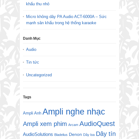
khấu thu nhỏ
Micro không dây PA Audio ACT-6000A – Sức
mạnh sân khấu trong hệ thống karaoke
Danh Mục
Audio
Tin tức
Uncategorized
Tags
Ampli nghe nhạc
Ampli Anh
AudioQuest
Ampli xem phim
Arcam
Dây tín
AudioSolutions
Denon
Bladelius
Dây loa