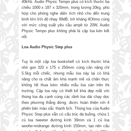
40kHz. Audio Physic Tempo plus có kích thước ba
chiều 1000 x 187 x 320mm, trọng lượng 20kg, phù
hợp cho phòng nghe diện tích nhỏ cho đến trung
bình lớn.Với độ nhạy 89dB, trở kháng 4Ohms cùng
với mức công suất yêu cầu ampli từ 20W, Audio
Physic Tempo plus không phải là cặp loa kén kết
nối.
Loa Audio Physic Step plus
Tuy là một cặp loa bookshelf có kích thước khá
nhỏ gọn 320 x 175 x 250mm cùng cân nặng chỉ
5.5kg mỗi chiếc, nhưng mẫu loa này lại có khả
năng cho ra chất âm khá mạnh mẽ và chân thực
không hề thua kém nhiều mẫu loa sàn trên thị
trường. Cặp loa này có thiết kế khá đẹp mắt với
thùng loa đa cạnh cùng các rãnh loa dài chạy dọc
theo phương thẳng đứng, được hoàn thiện với 4
phiên bản màu sắc thanh lịch. Thùng loa của Audio
Physic Step plus vẫn có cấu trúc đa buồng, chứa 1
củ loa tweeter đường kính 39mm và 1 củ loa
woofer-midrange đường kính 150mm, tạo nên cấu