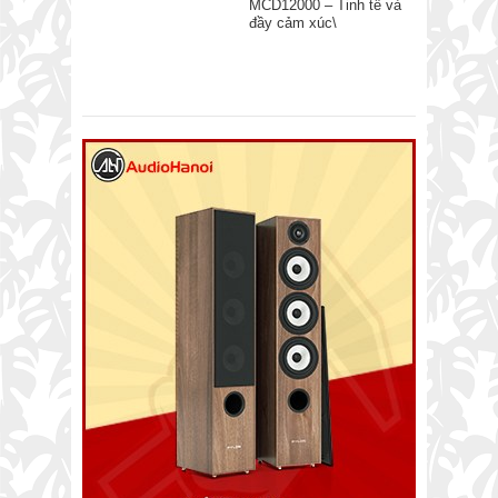
MCD12000 – Tinh tế và
đầy cảm xúc\