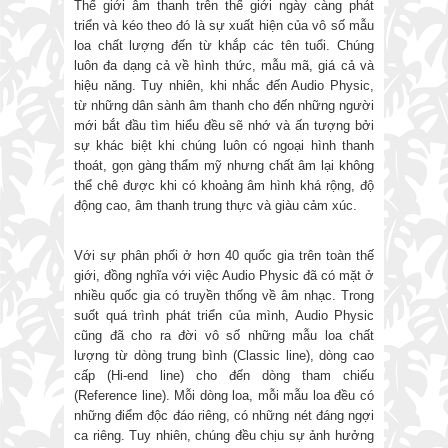
Thế giới âm thanh trên thế giới ngày càng phát
triển và kéo theo đó là sự xuất hiện của vô số mẫu
loa chất lượng đến từ khắp các tên tuổi. Chúng
luôn đa dạng cả về hình thức, mẫu mã, giá cả và
hiệu năng. Tuy nhiên, khi nhắc đến Audio Physic,
từ những dân sành âm thanh cho đến những người
mới bắt đầu tìm hiểu đều sẽ nhớ và ấn tượng bởi
sự khác biệt khi chúng luôn có ngoại hình thanh
thoát, gọn gàng thẩm mỹ nhưng chất âm lại không
thể chê được khi có khoảng âm hình khá rộng, độ
động cao, âm thanh trung thực và giàu cảm xúc.
Với sự phân phối ở hơn 40 quốc gia trên toàn thế
giới, đồng nghĩa với việc Audio Physic đã có mặt ở
nhiều quốc gia có truyền thống về âm nhạc. Trong
suốt quá trình phát triển của mình, Audio Physic
cũng đã cho ra đời vô số những mẫu loa chất
lượng từ dòng trung bình (Classic line), dòng cao
cấp (Hi-end line) cho đến dòng tham chiếu
(Reference line). Mỗi dòng loa, mỗi mẫu loa đều có
những điểm độc đáo riêng, có những nét đáng ngợi
ca riêng. Tuy nhiên, chúng đều chịu sự ảnh hưởng