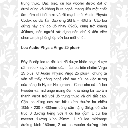
trung thực. Đặc biệt, củ loa woofer được đặt ở
dưới cùng và không lộ ra ngoài mang đến một chất
âm trầm chi tiết hơn và rất mạnh mẽ. Audio Physic
Codex có dải tần đáp ứng 28Hz – 40kHz. Cặp loa
đứng này chỉ có độ nhạy 89dB, cùng trở kháng
4Ohms, nên người sử dụng nên chú ý đến việc
chọn ampli phối ghép với loa một chút.
Loa Audio Physic Virgo 25 plus+
Đây là cặp loa ra đời khi đã được khắc phục được
rất nhiều khuyết điểm của mẫu loa tiền nhiệm Virgo
25 plus. Ở Audio Physic Virgo 25 plus+, chúng ta
vẫn sẽ thấy công nghệ chế tạo củ loa đặc trưng
của hãng là Hyper Holographic Cone cho cả củ loa
tweeter và midrange mang đến khả năng tái tạo âm
thanh vượt trội với độ trung thực và chi tiết cao.
Cặp loa đứng này sơ hữu kích thước ba chiều
1055 x 230 x 400mm cùng cân nặng 35kg, có cấu
trúc 3 đường tiếng với 4 củ loa gồm 1 củ loa
tweeter đường kính 39mm, 1 củ loa midrange
đường kính 150mm, 2 củ loa woofer đường kính