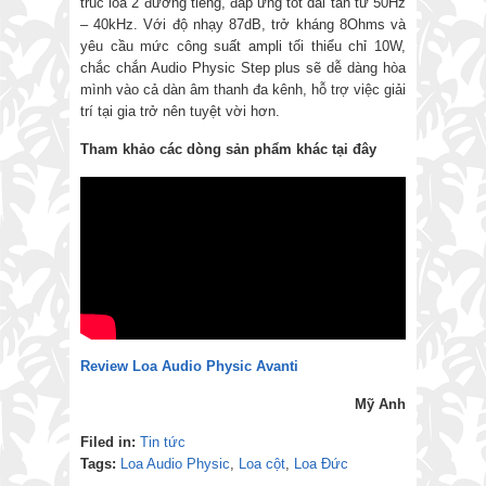
trúc loa 2 đường tiếng, đáp ứng tốt dải tần từ 50Hz
– 40kHz. Với độ nhạy 87dB, trở kháng 8Ohms và
yêu cầu mức công suất ampli tối thiểu chỉ 10W,
chắc chắn Audio Physic Step plus sẽ dễ dàng hòa
mình vào cả dàn âm thanh đa kênh, hỗ trợ việc giải
trí tại gia trở nên tuyệt vời hơn.
Tham khảo các dòng sản phẩm khác tại đây
Review Loa Audio Physic Avanti
Mỹ Anh
Filed in:
Tin tức
Tags:
Loa Audio Physic
,
Loa cột
,
Loa Đức