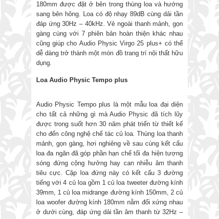
180mm được đặt ở bên trong thùng loa và hướng
sang bên hông. Loa có độ nhạy 89dB cùng dải tần
đáp ứng 30Hz – 40kHz. Vẻ ngoài thanh mảnh, gọn
gàng cùng với 7 phiên bản hoàn thiện khác nhau
cũng giúp cho Audio Physic Virgo 25 plus+ có thể
dễ dàng trở thành một món đồ trang trí nội thất hữu
dụng.
Loa Audio Physic Tempo plus
Audio Physic Tempo plus là một mẫu loa đại diện
cho tất cả những gì mà Audio Physic đã tích lũy
được trong suốt hơn 30 năm phát triển từ thiết kế
cho đến công nghệ chế tác củ loa. Thùng loa thanh
mảnh, gọn gàng, hơi nghiêng về sau cùng kết cấu
loa đa ngăn đã góp phần hạn chế tối đa hiện tượng
sóng đứng cộng hưởng hay can nhiễu âm thanh
tiêu cực. Cặp loa đứng này có kết cấu 3 đường
tiếng với 4 củ loa gồm 1 củ loa tweeter đường kính
39mm, 1 củ loa midrange đường kính 150mm, 2 củ
loa woofer đường kính 180mm nằm đối xứng nhau
ở dưới cùng, đáp ứng dải tần âm thanh từ 32Hz –