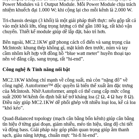
Power Modules và 1 Output Module. Mỗi Power Module chịu trách
nhiệm khuếch đại 1.000 W; khi cộng lại cho mỗi kênh là 2.000 W.
Tri-chassis design (3 khối) là một giải pháp thiết thực: nếu gộp tất cả
vào một khối lớn, tổng trọng lượng có thể gần 180 kg, rất khó vận
chuyển. Thiết kế module giúp dễ lắp đặt, bảo trì hơn.
Bên ngoài, MC2.1KW giữ phong cách cổ điển và sang trọng của
McIntosh: khung thép không gỉ, mặt kính đen trước, núm và tay
cầm nhôm kết hợp với đồng hồ “blue watt meter” huyền thoại tạo
nên vẻ đẳng cấp, sang trọng, rất “hi-end”.
Công nghệ & Tính năng nổi bật
MC2.1KW không chỉ mạnh về công suất, mà còn “nặng đô” về
công nghệ. Autoformer™ độc quyền là biến thế xuất âm đặc trưng
của McIntosh. Nhờ Autoformer, ampli có thể cung cấp mức công
suất 2000 W/kênh ổn định bất kể trở kháng loa (2 Ω, 4 Ω hay 8 Ω).
Điều này giúp MC2.1KW dễ phối ghép với nhiều loại loa, kể cả loa
“khó kéo”.
Quad-Balanced topology (mạch cân bằng bốn kênh) giúp cân bằng
tín hiệu ở từng giai đoạn, giảm nhiễu, méo tín hiệu, tăng độ chi tiết
và động bass. Giải pháp này góp phần quan trọng giúp âm thanh
sạch, giàu năng lượng, chuẩn mực “hi-fi hi-end”.