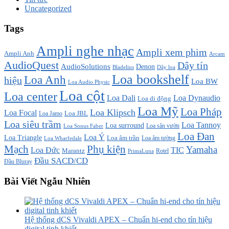
Uncategorized
Tags
Ampli nghe nhạc
Ampli xem phim
Ampli Anh
Arcam
AudioQuest
Dây tín
AudioSolutions
Denon
Bladelius
Dây loa
Loa bookshelf
Loa Anh
hiệu
Loa BW
Loa Audio Physic
Loa cột
Loa center
Loa Dali
Loa Dynaudio
Loa di động
Loa Mỹ
Loa Pháp
Loa Klipsch
Loa Focal
Loa JBL
Loa Jamo
Loa siêu trầm
Loa Tannoy
Loa surround
Loa sân vườn
Loa Sonus Faber
Loa Đan
Loa Ý
Loa Triangle
Loa âm trần
Loa âm tường
Loa Wharfedale
Mạch
Phụ kiện
Yamaha
TIC
Loa Đức
Marantz
PrimaLuna
Rotel
Đầu SACD/CD
Đầu Bluray
Bài Viết Ngẫu Nhiên
Hệ thống dCS Vivaldi APEX – Chuẩn hi-end cho tín hiệu
digital tinh khiết