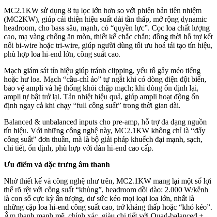
MC2.1KW sử dụng 8 tụ lọc lớn hơn so với phiên bản tiền nhiệm
(MC2KW), giúp cải thiện hiệu suất dải tần thấp, mở rộng dynamic
headroom, cho bass sâu, mạnh, có “quyền lực”. Cọc loa chất lượng
cao, mạ vàng chống ăn mòn, thiết kế chắc chắn; đồng thời hỗ trợ kết
nối bi-wire hoặc tri-wire, giúp người dùng tối ưu hoá tái tạo tín hiệu,
phù hợp loa hi-end lớn, công suất cao.
Mạch giám sát tín hiệu giúp tránh clipping, yếu tố gây méo tiếng
hoặc hư loa. Mạch “cầu-chì ảo” tự ngắt khi có dòng điện đột biến,
bảo vệ ampli và hệ thống khỏi chập mạch; khi dòng ổn định lại,
ampli tự bật trở lại. Tản nhiệt hiệu quả, giúp ampli hoạt động ổn
định ngay cả khi chạy “full công suất” trong thời gian dài.
Balanced & unbalanced inputs cho pre-amp, hỗ trợ đa dạng nguồn
tín hiệu. Với những công nghệ này, MC2.1KW không chỉ là “đẩy
công suất” đơn thuần, mà là bộ giải pháp khuếch đại mạnh, sạch,
chi tiết, ổn định, phù hợp với dàn hi-end cao cấp.
Ưu điểm và dặc trưng âm thanh
Nhờ thiết kế và công nghệ như trên, MC2.1KW mang lại một số lợi
thế rõ rệt với công suất “khủng”, headroom dồi dào: 2.000 W/kênh
là con số cực kỳ ấn tượng, dư sức kéo mọi loại loa lớn, nhất là
những cặp loa hi-end công suất cao, trở kháng thấp hoặc “khó kéo”.
Âm thanh mạnh mẽ, chính xác, giàu chi tiết với Quad-balanced +