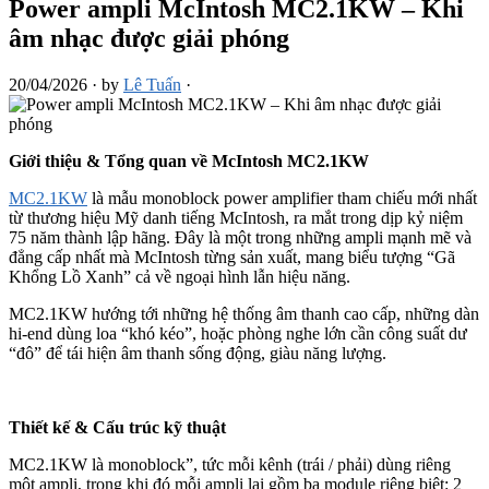
Power ampli McIntosh MC2.1KW – Khi
âm nhạc được giải phóng
20/04/2026
·
by
Lê Tuấn
·
Giới thiệu & Tổng quan về McIntosh MC2.1KW
MC2.1KW
là mẫu monoblock power amplifier tham chiếu mới nhất
từ thương hiệu Mỹ danh tiếng McIntosh, ra mắt trong dịp kỷ niệm
75 năm thành lập hãng. Đây là một trong những ampli mạnh mẽ và
đẳng cấp nhất mà McIntosh từng sản xuất, mang biểu tượng “Gã
Khổng Lồ Xanh” cả về ngoại hình lẫn hiệu năng.
MC2.1KW hướng tới những hệ thống âm thanh cao cấp, những dàn
hi-end dùng loa “khó kéo”, hoặc phòng nghe lớn cần công suất dư
“đô” để tái hiện âm thanh sống động, giàu năng lượng.
Thiết kế & Cấu trúc kỹ thuật
MC2.1KW là monoblock”, tức mỗi kênh (trái / phải) dùng riêng
một ampli, trong khi đó mỗi ampli lại gồm ba module riêng biệt: 2