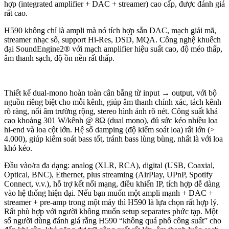
hợp (integrated amplifier + DAC + streamer) cao cấp, được đánh giá
rất cao.
H590 không chỉ là ampli mà nó tích hợp sẵn DAC, mạch giải mã,
streamer nhạc số, support Hi-Res, DSD, MQA. Công nghệ khuếch
đại SoundEngine2® với mạch amplifier hiệu suất cao, độ méo thấp,
âm thanh sạch, độ ồn nền rất thấp.
Thiết kế dual-mono hoàn toàn cân bằng từ input → output, với bộ
nguồn riêng biệt cho mỗi kênh, giúp âm thanh chính xác, tách kênh
rõ ràng, nổi âm trường rộng, stereo hình ảnh rõ nét. Công suất khá
cao khoảng 301 W/kênh @ 8Ω (dual mono), đủ sức kéo nhiều loa
hi-end và loa cột lớn. Hệ số damping (độ kiểm soát loa) rất lớn (>
4.000), giúp kiểm soát bass tốt, tránh bass lùng bùng, nhất là với loa
khó kéo.
Đầu vào/ra đa dạng: analog (XLR, RCA), digital (USB, Coaxial,
Optical, BNC), Ethernet, plus streaming (AirPlay, UPnP, Spotify
Connect, v.v.), hỗ trợ kết nối mạng, điều khiển IP, tích hợp dễ dàng
vào hệ thống hiện đại. Nếu bạn muốn một ampli mạnh + DAC +
streamer + pre-amp trong một máy thì H590 là lựa chọn rất hợp lý.
Rất phù hợp với người không muốn setup separates phức tạp. Một
số người dùng đánh giá rằng H590 “không quá phô công suất” cho