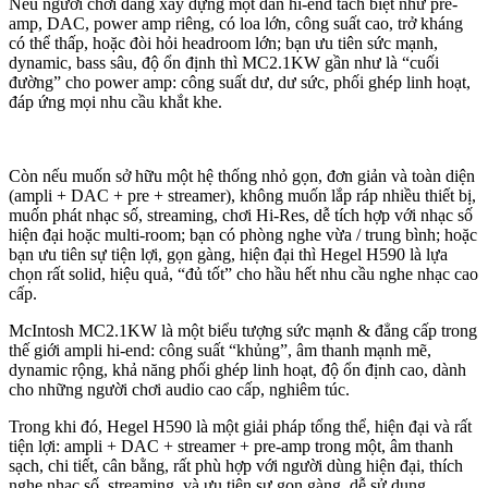
Nếu người chơi đang xây dựng một dàn hi-end tách biệt như pre-
amp, DAC, power amp riêng, có loa lớn, công suất cao, trở kháng
có thể thấp, hoặc đòi hỏi headroom lớn; bạn ưu tiên sức mạnh,
dynamic, bass sâu, độ ổn định thì MC2.1KW gần như là “cuối
đường” cho power amp: công suất dư, dư sức, phối ghép linh hoạt,
đáp ứng mọi nhu cầu khắt khe.
Còn nếu muốn sở hữu một hệ thống nhỏ gọn, đơn giản và toàn diện
(ampli + DAC + pre + streamer), không muốn lắp ráp nhiều thiết bị,
muốn phát nhạc số, streaming, chơi Hi-Res, dễ tích hợp với nhạc số
hiện đại hoặc multi-room; bạn có phòng nghe vừa / trung bình; hoặc
bạn ưu tiên sự tiện lợi, gọn gàng, hiện đại thì Hegel H590 là lựa
chọn rất solid, hiệu quả, “đủ tốt” cho hầu hết nhu cầu nghe nhạc cao
cấp.
McIntosh MC2.1KW là một biểu tượng sức mạnh & đẳng cấp trong
thế giới ampli hi-end: công suất “khủng”, âm thanh mạnh mẽ,
dynamic rộng, khả năng phối ghép linh hoạt, độ ổn định cao, dành
cho những người chơi audio cao cấp, nghiêm túc.
Trong khi đó, Hegel H590 là một giải pháp tổng thể, hiện đại và rất
tiện lợi: ampli + DAC + streamer + pre-amp trong một, âm thanh
sạch, chi tiết, cân bằng, rất phù hợp với người dùng hiện đại, thích
nghe nhạc số, streaming, và ưu tiên sự gọn gàng, dễ sử dụng.