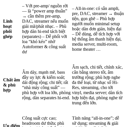
– Với pre-amp/ nguồn rời
– All-in-one: có sẵn ampli,
— là “power amp thuần”
pre, DAC, streamer → thuận
→ cần thêm pre-amp,
tiện, gọn ghẽ – Phù hợp
Linh
DAC, streamer nếu muốn
người muốn minimal setup
hoạt
giải mã/phát nhạc. – Phù
hoặc dàn đơn giản, hiện đại
phối
hợp dàn hi-end tách biệt
– Dễ dùng, dễ tích hợp với
ghép
(separates) – Dễ phối với
hệ thống âm thanh hiện đại,
loa “khó kéo” nhờ
media server, multi-room,
Autoformer & công suất
home theater …
dư
Âm sạch, chi tiết, chính xác,
Âm dày, mạnh mẽ, bass
cân bằng stereo tốt, âm
đầy uy lực & kiểm soát;
trường rộng; phù hợp nghe
Chất âm
dải động rộng; chi tiết; rất
đa thể loại, từ nhạc số Hi-
& phù
“nhà máy công suất” —
Res, streaming, cho tới
hợp
phù hợp với loa lớn, phòng
vinyl, media server; dàn tích
rộng, dàn separates hi-end.
hợp hiện đại, phòng nghe từ
trung đến lớn.
Công suất cực cao;
Tính năng “all-in-one”; dễ
headroom dư thừa; phù
sử dụng; streaming & giải
Ưu điểm