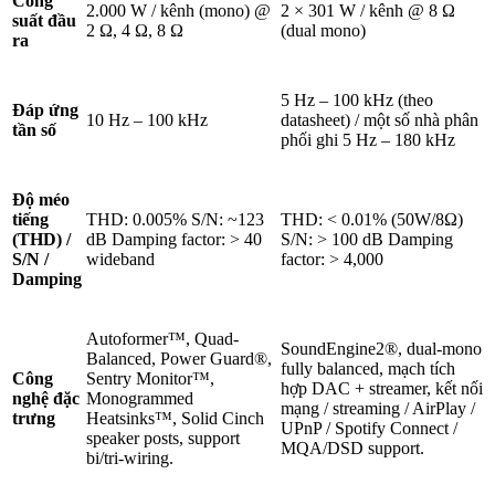
Công
2.000 W / kênh (mono) @
2 × 301 W / kênh @ 8 Ω
suất đầu
2 Ω, 4 Ω, 8 Ω
(dual mono)
ra
5 Hz – 100 kHz (theo
Đáp ứng
10 Hz – 100 kHz
datasheet) / một số nhà phân
tần số
phối ghi 5 Hz – 180 kHz
Độ méo
tiếng
THD: 0.005% S/N: ~123
THD: < 0.01% (50W/8Ω)
(THD) /
dB Damping factor: > 40
S/N: > 100 dB Damping
S/N /
wideband
factor: > 4,000
Damping
Autoformer™, Quad-
SoundEngine2®, dual-mono
Balanced, Power Guard®,
fully balanced, mạch tích
Công
Sentry Monitor™,
hợp DAC + streamer, kết nối
nghệ đặc
Monogrammed
mạng / streaming / AirPlay /
trưng
Heatsinks™, Solid Cinch
UPnP / Spotify Connect /
speaker posts, support
MQA/DSD support.
bi/tri-wiring.