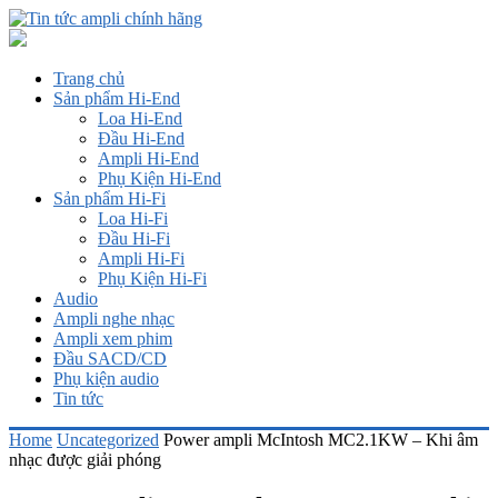
Trang chủ
Sản phẩm Hi-End
Loa Hi-End
Đầu Hi-End
Ampli Hi-End
Phụ Kiện Hi-End
Sản phẩm Hi-Fi
Loa Hi-Fi
Đầu Hi-Fi
Ampli Hi-Fi
Phụ Kiện Hi-Fi
Audio
Ampli nghe nhạc
Ampli xem phim
Đầu SACD/CD
Phụ kiện audio
Tin tức
Home
Uncategorized
Power ampli McIntosh MC2.1KW – Khi âm
nhạc được giải phóng