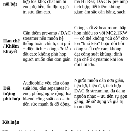
hợp loa khó; chất âm hi-
mã Hi-Res; DAC & pre-amp
nổi bật
end; độ bền, ổn định; giá
tích hợp; tiết kiệm không
trị sưu tầm cao.
gian; âm sắc cân bằng, sạch.
Công suất & headroom thấp
Cần thêm pre-amp / DAC /
hơn nhiều so với MC2.1KW
streamer nếu muốn hệ
— có thể không “đủ đô” cho
Hạn chế
thống hoàn chỉnh; chi phí
loa “khó kéo” hoặc đòi hỏi
/ Khiếm
+ diện tích + công sức lắp
công suất cực cao; không
khuyết
đặt cao; không phù hợp
đạt công suất khủng; dính
người muốn dàn đơn giản.
hạn chế ở dynamic khi loa
đòi hỏi lớn.
Người muốn dàn đơn giản,
Audiophile yêu cầu công
tiện lợi, hiện đại, tích hợp
Đối
suất lớn, dàn separates hi-
DAC & streaming, đa dạng
tượng
end, phòng nghe rộng, loa
nguồn nhạc – ưu tiên sự gọn
phù hợp
hi-end công suất cao – ưu
gàng, dễ sử dụng và giá trị
tiên sức mạnh & độ động.
toàn diện.
Kết luận