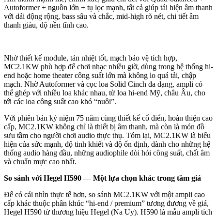
Autoformer + nguồn lớn + tụ lọc mạnh, tất cả giúp tái hiện âm thanh
với dải động rộng, bass sâu và chắc, mid-high rõ nét, chi tiết âm
thanh giàu, độ nền tĩnh cao.
Nhờ thiết kế module, tản nhiệt tốt, mạch bảo vệ tích hợp,
MC2.1KW phù hợp để chơi nhạc nhiều giờ, dùng trong hệ thống hi-
end hoặc home theater công suất lớn mà không lo quá tải, chập
mạch. Nhờ Autoformer và cọc loa Solid Cinch đa dạng, ampli có
thể ghép với nhiều loa khác nhau, từ loa hi-end Mỹ, châu Âu, cho
tới các loa công suất cao khó “nuôi”.
Với phiên bản kỷ niệm 75 năm cùng thiết kế cổ điển, hoàn thiện cao
cấp, MC2.1KW không chỉ là thiết bị âm thanh, mà còn là món đồ
sưu tầm cho người chơi audio thực thụ. Tóm lại, MC2.1KW là biểu
hiện của sức mạnh, độ tinh khiết và độ ổn định, dành cho những hệ
thống audio hàng đầu, những audiophile đòi hỏi công suất, chất âm
và chuẩn mực cao nhất.
So sánh với Hegel H590 — Một lựa chọn khác trong tầm giá
Để có cái nhìn thực tế hơn, so sánh MC2.1KW với một ampli cao
cấp khác thuộc phân khúc “hi-end / premium” tương đương về giá,
Hegel H590 từ thương hiệu Hegel (Na Uy). H590 là mẫu ampli tích