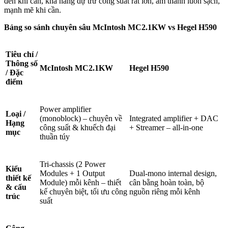
đến khi cần, khả năng dự trữ công suất rất lớn, âm thanh luôn sạch,
mạnh mẽ khi cần.
Bảng so sánh chuyên sâu McIntosh MC2.1KW vs Hegel H590
Tiêu chí /
Thông số
McIntosh MC2.1KW
Hegel H590
/ Đặc
điểm
Power amplifier
Loại /
(monoblock) – chuyên về
Integrated amplifier + DAC
Hạng
công suất & khuếch đại
+ Streamer – all-in-one
mục
thuần túy
Tri-chassis (2 Power
Kiểu
Modules + 1 Output
Dual-mono internal design,
thiết kế
Module) mỗi kênh – thiết
cân bằng hoàn toàn, bộ
& cấu
kế chuyên biệt, tối ưu công
nguồn riêng mỗi kênh
trúc
suất