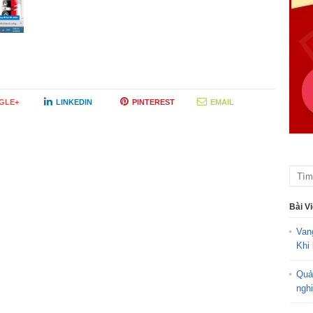
GLE+
LINKEDIN
PINTEREST
EMAIL
Bài V
Van
Khi 
Quả
ngh