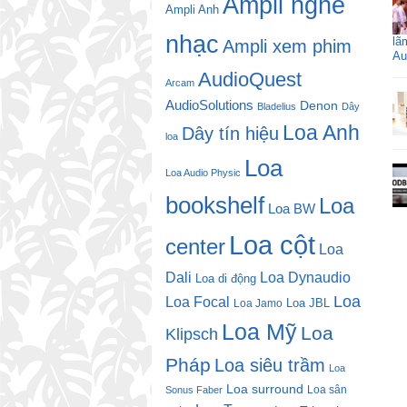
Ampli nghe
Ampli Anh
nhạc
lã
Ampli xem phim
Au
AudioQuest
Arcam
AudioSolutions
Denon
Bladelius
Dây
Loa Anh
Dây tín hiệu
loa
Loa
Loa Audio Physic
bookshelf
Loa
Loa BW
Loa cột
center
Loa
Dali
Loa Dynaudio
Loa di động
Loa
Loa Focal
Loa JBL
Loa Jamo
Loa Mỹ
Loa
Klipsch
Pháp
Loa siêu trầm
Loa
Loa surround
Loa sân
Sonus Faber