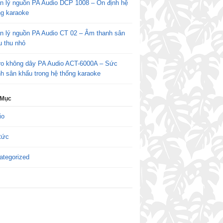
n lý nguồn PA Audio DCP 1008 – Ổn định hệ
ng karaoke
n lý nguồn PA Audio CT 02 – Âm thanh sân
u thu nhỏ
ro không dây PA Audio ACT-6000A – Sức
h sân khấu trong hệ thống karaoke
 Mục
io
tức
ategorized