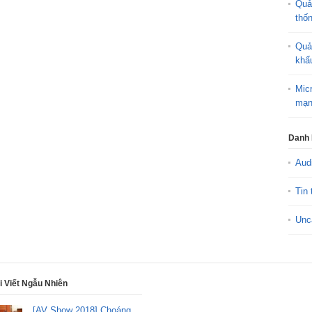
Quả
thố
Quả
khấ
Mic
mạn
Danh
Aud
Tin 
Unc
i Viết Ngẫu Nhiên
[AV Show 2018] Choáng