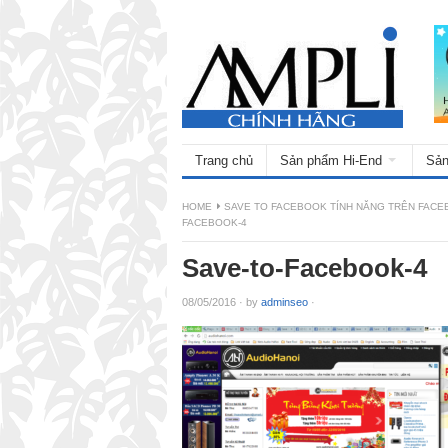
Trang chủ
Sản phẩm Hi-End
Sản
HOME
SAVE TO FACEBOOK TÍNH NĂNG TRÊN FACE
FACEBOOK-4
Save-to-Facebook-4
08/05/2016
·
by
adminseo
·