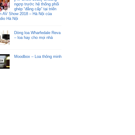
ngợp trước hệ thống phối
ghép “đẳng cấp” tại triển
m AV Show 2018 – Hà Nội của
dio Hà Nội
Dòng loa Wharfedale Reva
– loa hay cho mọi nhà
Moodbox – Loa thông minh