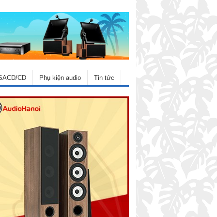
SACD/CD
Phụ kiện audio
Tin tức