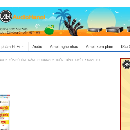
 phẩm Hi-Fi
Audio
Ampli nghe nhạc
Ampli xem phim
Đầu 
BOOK XÓA BỎ TÍNH NĂNG BOOKMARK TRÊN TRÌNH DUYỆT
SAVE-TO-