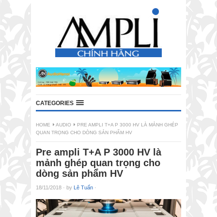
CATEGORIES
HOME
AUDIO
PRE AMPLI T+A P 3000 HV LÀ MẢNH GHÉP
QUAN TRỌNG CHO DÒNG SẢN PHẨM HV
Pre ampli T+A P 3000 HV là
mảnh ghép quan trọng cho
dòng sản phẩm HV
18/11/2018
·
by
Lê Tuấn
·