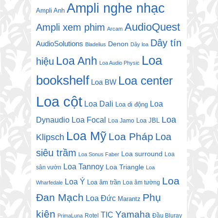
Ampli nghe nhạc
Ampli Anh
AudioQuest
Ampli xem phim
Arcam
Dây tín
AudioSolutions
Denon
Bladelius
Dây loa
Loa
Loa Anh
hiệu
Loa Audio Physic
bookshelf
Loa center
Loa BW
Loa cột
Loa Dali
Loa
Loa di động
Loa
Dynaudio
Loa Focal
Loa JBL
Loa Jamo
Loa Mỹ
Loa Pháp
Loa
Klipsch
siêu trầm
Loa surround
Loa
Loa Sonus Faber
Loa Tannoy
Loa Triangle
sân vườn
Loa
Loa
Loa Ý
Loa âm trần
Loa âm tường
Wharfedale
Đan Mạch
Phụ
Loa Đức
Marantz
kiện
Yamaha
TIC
Rotel
Đầu Bluray
PrimaLuna