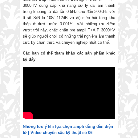
3000HV cung cấp khả năng xử lý dải âm thanh
trong khoảng từ dải tần 0.5Hz cho đến 300kHz với
tỉ số S/N là 108/ 112dB và độ méo hài tổng khá
thấp ở dưới mức 0.001%. Với những ưu điểm
vượt trội này, chắc chắn pre ampli T+A P 3000HV
sẽ giúp người chơi có những trải nghiệm âm thanh
cực kỳ chân thực và chuyên nghiệp nhất có thể.
Các bạn có thể tham khảo các sản phẩm khác
tại đây
Những lưu ý khi lựa chọn ampli dùng đèn điện
tử | Video chuyên sâu kỹ thuật số 06