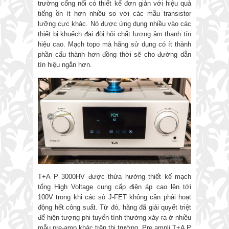
trường cổng nối có thiết kế đơn giản với hiệu quả
tiếng ồn ít hơn nhiều so với các mẫu transistor
lưỡng cực khác. Nó được ứng dụng nhiều vào các
thiết bị khuếch đại đòi hỏi chất lượng âm thanh tín
hiệu cao. Mạch topo mà hãng sử dụng có ít thành
phần cấu thành hơn đồng thời sẽ cho đường dẫn
tín hiệu ngắn hơn.
T+A P 3000HV được thừa hưởng thiết kế mạch
tổng High Voltage cung cấp điện áp cao lên tới
100V trong khi các sò J-FET không cần phải hoạt
động hết công suất. Từ đó, hãng đã giải quyết triệt
để hiện tượng phi tuyến tính thường xảy ra ở nhiều
mẫu pre-amp khác trên thị trường. Pre ampli T+A P