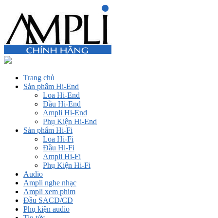
Trang chủ
Sản phẩm Hi-End
Loa Hi-End
Đầu Hi-End
Ampli Hi-End
Phụ Kiện Hi-End
Sản phẩm Hi-Fi
Loa Hi-Fi
Đầu Hi-Fi
Ampli Hi-Fi
Phụ Kiện Hi-Fi
Audio
Ampli nghe nhạc
Ampli xem phim
Đầu SACD/CD
Phụ kiện audio
Tin tức