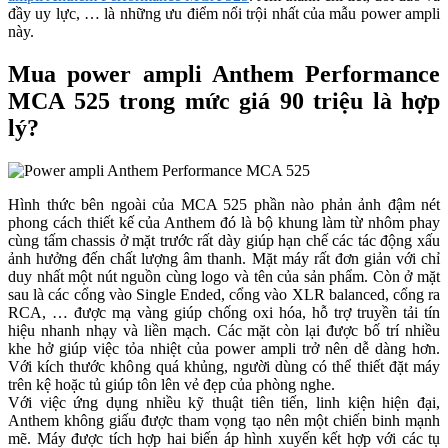
đầy uy lực, … là những ưu điểm nổi trội nhất của mẫu power ampli
này.
Mua power ampli Anthem Performance
MCA 525 trong mức giá 90 triệu là hợp
lý?
Hình thức bên ngoài của MCA 525 phần nào phản ảnh đậm nét
phong cách thiết kế của Anthem đó là bộ khung làm từ nhôm phay
cùng tấm chassis ở mặt trước rất dày giúp hạn chế các tác động xấu
ảnh hưởng đến chất lượng âm thanh. Mặt máy rất đơn giản với chỉ
duy nhất một nút nguồn cùng logo và tên của sản phẩm. Còn ở mặt
sau là các cổng vào Single Ended, cổng vào XLR balanced, cổng ra
RCA, … được mạ vàng giúp chống oxi hóa, hỗ trợ truyền tải tín
hiệu nhanh nhạy và liền mạch. Các mặt còn lại được bố trí nhiều
khe hở giúp việc tỏa nhiệt của power ampli trở nên dễ dàng hơn.
Với kích thước không quá khủng, người dùng có thể thiết đặt máy
trên kệ hoặc tủ giúp tôn lên vẻ đẹp của phòng nghe.
Với việc ứng dụng nhiều kỹ thuật tiên tiến, linh kiện hiện đại,
Anthem không giấu được tham vọng tạo nên một chiến binh mạnh
mẽ. Máy được tích hợp hai biến áp hình xuyến kết hợp với các tụ