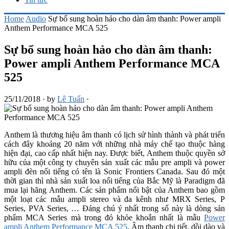
Home
Audio
Sự bổ sung hoàn hảo cho dàn âm thanh: Power ampli
Anthem Performance MCA 525
Sự bổ sung hoàn hảo cho dàn âm thanh:
Power ampli Anthem Performance MCA
525
25/11/2018
·
by
Lê Tuấn
·
Anthem là thương hiệu âm thanh có lịch sử hình thành và phát triển
cách đây khoảng 20 năm với những nhà máy chế tạo thuộc hàng
hiện đại, cao cấp nhất hiện nay. Được biết, Anthem thuộc quyền sở
hữu của một công ty chuyên sản xuất các mẫu pre ampli và power
ampli đèn nổi tiếng có tên là Sonic Frontiers Canada. Sau đó một
thời gian thì nhà sản xuất loa nổi tiếng của Bắc Mỹ là Paradigm đã
mua lại hãng Anthem. Các sản phẩm nổi bật của Anthem bao gồm
một loạt các mẫu ampli stereo và đa kênh như MRX Series, P
Series, PVA Series, … Đáng chú ý nhất trong số này là dòng sản
phẩm MCA Series mà trong đó khỏe khoắn nhất là mẫu
Power
ampli Anthem Performance MCA 525
. Âm thanh chi tiết, dồi dào và