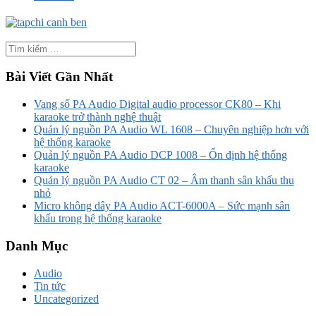
Bài Viết Gần Nhất
Vang số PA Audio Digital audio processor CK80 – Khi
karaoke trở thành nghệ thuật
Quản lý nguồn PA Audio WL 1608 – Chuyên nghiệp hơn với
hệ thống karaoke
Quản lý nguồn PA Audio DCP 1008 – Ổn định hệ thống
karaoke
Quản lý nguồn PA Audio CT 02 – Âm thanh sân khấu thu
nhỏ
Micro không dây PA Audio ACT-6000A – Sức mạnh sân
khấu trong hệ thống karaoke
Danh Mục
Audio
Tin tức
Uncategorized