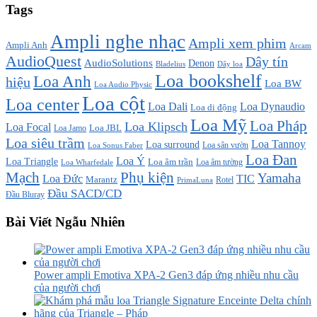
Tags
Ampli nghe nhạc
Ampli xem phim
Ampli Anh
Arcam
AudioQuest
Dây tín
AudioSolutions
Denon
Bladelius
Dây loa
Loa bookshelf
Loa Anh
hiệu
Loa BW
Loa Audio Physic
Loa cột
Loa center
Loa Dali
Loa Dynaudio
Loa di động
Loa Mỹ
Loa Pháp
Loa Klipsch
Loa Focal
Loa JBL
Loa Jamo
Loa siêu trầm
Loa Tannoy
Loa surround
Loa sân vườn
Loa Sonus Faber
Loa Đan
Loa Ý
Loa Triangle
Loa âm trần
Loa âm tường
Loa Wharfedale
Mạch
Phụ kiện
Yamaha
TIC
Loa Đức
Marantz
PrimaLuna
Rotel
Đầu SACD/CD
Đầu Bluray
Bài Viết Ngẫu Nhiên
Power ampli Emotiva XPA-2 Gen3 đáp ứng nhiều nhu cầu
của người chơi