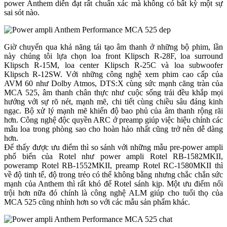
power Anthem diễn đạt rất chuẩn xác mà không có bất kỳ một sự
sai sót nào.
Giờ chuyển qua khả năng tái tạo âm thanh ở những bộ phim, lần
này chúng tôi lựa chọn loa front Klipsch R-28F, loa surround
Klipsch R-15M, loa center Klipsch R-25C và loa subwoofer
Klipsch R-12SW. Với những công nghệ xem phim cao cấp của
AVM 60 như Dolby Atmos, DTS:X cùng sức mạnh căng tràn của
MCA 525, âm thanh chân thực như cuộc sống trải đều khắp mọi
hướng với sự rõ nét, mạnh mẽ, chi tiết cùng chiều sâu đáng kinh
ngạc. Bộ xử lý mạnh mẽ khiến độ bao phủ của âm thanh rộng rãi
hơn. Công nghệ độc quyền ARC ở preamp giúp việc hiệu chỉnh các
mẫu loa trong phòng sao cho hoàn hảo nhất cũng trở nên dễ dàng
hơn.
Để thấy được ưu điểm thì so sánh với những mẫu pre-power ampli
phổ biến của Rotel như power ampli Rotel RB-1582MKII,
poweramp Rotel RB-1552MKII, preamp Rotel RC-1580MKII thì
về độ tinh tế, độ trong trẻo có thể không bằng nhưng chắc chắn sức
mạnh của Anthem thì rất khó để Rotel sánh kịp. Một ưu điểm nổi
trội hơn nữa đó chính là công nghệ ALM giúp cho tuổi thọ của
MCA 525 cũng nhỉnh hơn so với các mẫu sản phẩm khác.