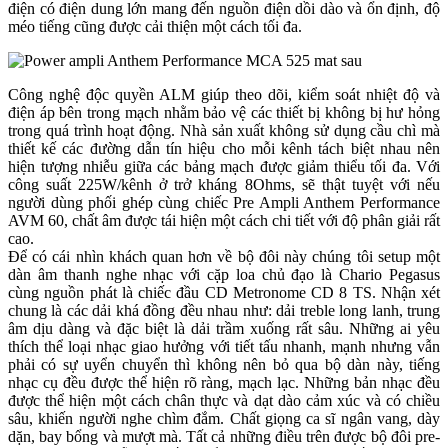
điện có điện dung lớn mang đến nguồn điện dồi dào và ổn định, độ
méo tiếng cũng được cải thiện một cách tối đa.
Công nghệ độc quyền ALM giúp theo dõi, kiểm soát nhiệt độ và
điện áp bên trong mạch nhằm bảo vệ các thiết bị không bị hư hỏng
trong quá trình hoạt động. Nhà sản xuất không sử dụng cầu chì mà
thiết kế các đường dẫn tín hiệu cho mỗi kênh tách biệt nhau nên
hiện tượng nhiễu giữa các bảng mạch được giảm thiểu tối đa. Với
công suất 225W/kênh ở trở kháng 8Ohms, sẽ thật tuyệt với nếu
người dùng phối ghép cùng chiếc Pre Ampli Anthem Performance
AVM 60, chất âm được tái hiện một cách chi tiết với độ phân giải rất
cao.
Để có cái nhìn khách quan hơn về bộ đôi này chúng tôi setup một
dàn âm thanh nghe nhạc với cặp loa chủ đạo là Chario Pegasus
cùng nguồn phát là chiếc đầu CD Metronome CD 8 TS. Nhận xét
chung là các dải khá đồng đều nhau như: dải treble long lanh, trung
âm dịu dàng và đặc biệt là dải trầm xuống rất sâu. Những ai yêu
thích thể loại nhạc giao hưởng với tiết tấu nhanh, mạnh nhưng vẫn
phải có sự uyển chuyển thì không nên bỏ qua bộ dàn này, tiếng
nhạc cụ đều được thể hiện rõ ràng, mạch lạc. Những bản nhạc đều
được thể hiện một cách chân thực và dạt dào cảm xúc và có chiều
sâu, khiến người nghe chìm đắm. Chất giọng ca sĩ ngân vang, dày
dặn, bay bổng và mượt mà. Tất cả những điều trên được bộ đôi pre-