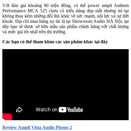
Với tầm giá khoảng 90 triệu đồng, có thể power ampli Anthem
Performance MCA 525 chưa có kiểu dáng đẹp mắt nhưng nó lại
không thua kém những đối thủ khác về sức mạnh, nội lực và sự dứt
khoát. Địa chỉ mua hàng uy tín là tại Showroom Audio HÀ Nội, tại
đây bạn sẽ được sở hữu mẫu sản phẩm chính hãng với chất lượng
và mức giá tốt nhất trên thị trường.
Các bạn có thể tham khảo các sản phẩm khác tại đây
Review Ampli Vista Audio Phono 2