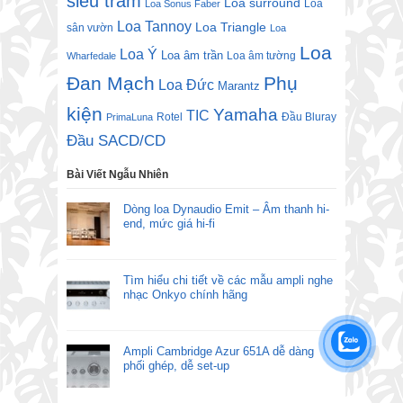
siêu trầm
Loa surround
Loa
Loa Sonus Faber
Loa Tannoy
Loa Triangle
sân vườn
Loa
Loa
Loa Ý
Loa âm trần
Loa âm tường
Wharfedale
Đan Mạch
Phụ
Loa Đức
Marantz
kiện
Yamaha
TIC
Rotel
Đầu Bluray
PrimaLuna
Đầu SACD/CD
Bài Viết Ngẫu Nhiên
Dòng loa Dynaudio Emit – Âm thanh hi-
end, mức giá hi-fi
Tìm hiểu chi tiết về các mẫu ampli nghe
nhạc Onkyo chính hãng
Ampli Cambridge Azur 651A dễ dàng
phối ghép, dễ set-up