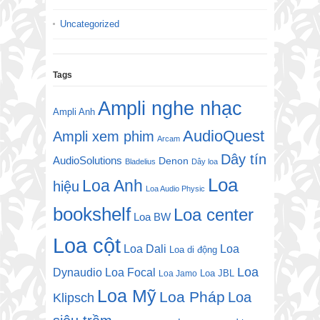
Uncategorized
Tags
Ampli nghe nhạc
Ampli Anh
AudioQuest
Ampli xem phim
Arcam
Dây tín
AudioSolutions
Denon
Bladelius
Dây loa
Loa
Loa Anh
hiệu
Loa Audio Physic
bookshelf
Loa center
Loa BW
Loa cột
Loa Dali
Loa
Loa di động
Loa
Dynaudio
Loa Focal
Loa JBL
Loa Jamo
Loa Mỹ
Loa Pháp
Loa
Klipsch