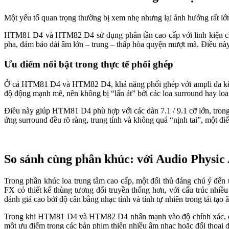
Một yếu tố quan trọng thường bị xem nhẹ nhưng lại ảnh hưởng rất lớn đ
HTM81 D4 và HTM82 D4 sử dụng phân tần cao cấp với linh kiện chất
pha, đảm bảo dải âm lớn – trung – thấp hòa quyện mượt mà. Điều này 
Ưu điểm nổi bật trong thực tế phối ghép
Ở cả HTM81 D4 và HTM82 D4, khả năng phối ghép với ampli đa kênh hi
độ động mạnh mẽ, nên không bị “lấn át” bởi các loa surround hay loa
Điều này giúp HTM81 D4 phù hợp với các dàn 7.1 / 9.1 cỡ lớn, tron
ứng surround đều rõ ràng, trung tính và không quá “nịnh tai”, một đi
So sánh cùng phân khúc: với Audio Physic
Trong phân khúc loa trung tâm cao cấp, một đối thủ đáng chú ý đến 
FX có thiết kế thùng tương đối truyền thống hơn, với cấu trúc nhi
đánh giá cao bởi độ cân bằng nhạc tính và tính tự nhiên trong tái tạo 
Trong khi HTM81 D4 và HTM82 D4 nhấn mạnh vào độ chính xác, độ đ
một ưu điểm trong các bản phim thiên nhiều âm nhạc hoặc đối thoại d