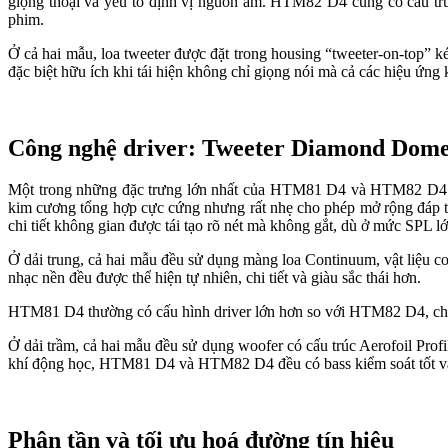
giọng thoại và yếu tố định vị nguồn âm. HTM82 D4 cũng có cấu trúc
phim.
Ở cả hai mẫu, loa tweeter được đặt trong housing “tweeter-on-top” k
đặc biệt hữu ích khi tái hiện không chỉ giọng nói mà cả các hiệu ứng 
Công nghệ driver: Tweeter Diamond Dome
Một trong những đặc trưng lớn nhất của HTM81 D4 và HTM82 D4 là 
kim cương tổng hợp cực cứng nhưng rất nhẹ cho phép mở rộng đáp tu
chi tiết không gian được tái tạo rõ nét mà không gắt, dù ở mức SPL lớ
Ở dải trung, cả hai mẫu đều sử dụng màng loa Continuum, vật liệu c
nhạc nền đều được thể hiện tự nhiên, chi tiết và giàu sắc thái hơn.
HTM81 D4 thường có cấu hình driver lớn hơn so với HTM82 D4, cho ph
Ở dải trầm, cả hai mẫu đều sử dụng woofer có cấu trúc Aerofoil Prof
khí động học, HTM81 D4 và HTM82 D4 đều có bass kiểm soát tốt và 
Phân tần và tối ưu hoá đường tín hiệu