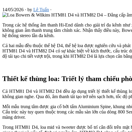
14/05/2026
·
by
Lê Tuấn
·
Trong các hệ thống âm thanh Hi-End dành cho giải trí đa kênh như x
không gian âm thanh trung tâm chính xác. Nhận thấy điều này, Bo
hệ thống stereo lẫn đa kênh.
Cả hai mẫu đều thuộc thế hệ D4, thế hệ loa được nghiên cứu và phá
HTM81 D4 và HTM82 D4 có sự khác biệt về kích thước, cấu trúc dr
độ tái tạo chi tiết vượt trội, trong khi HTM82 D4 là lựa chọn cân bằn
Thiết kế thùng loa: Triết lý tham chiếu ph
Cả HTM81 D4 và HTM82 D4 đều áp dụng triết lý thiết kế thùng loa 
không gian nghe. Qua đó, âm thanh tái tạo trở nên sạch hơn, tốc độ p
Mỗi mẫu trung tâm được gia cố bởi tấm Aluminium Spine, khung nhôm
Cấu trúc này tuy quen thuộc trong các mẫu sàn lớn của dòng 800 Seri
màng driver.
Trong HTM81 D4, loa mid và tweeter được bố trí cân đối trên mặt ba