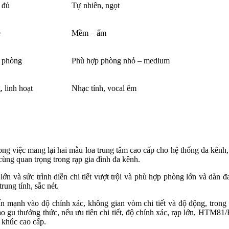
 đủ
Tự nhiên, ngọt
e
Mềm – ấm
a phòng
Phù hợp phòng nhỏ – medium
 linh hoạt
Nhạc tính, vocal êm
iệc mang lại hai mẫu loa trung tâm cao cấp cho hệ thống đa kênh, 
cùng quan trọng trong rạp gia đình đa kênh.
n và sức trình diễn chi tiết vượt trội và phù hợp phòng lớn và dàn đ
ung tính, sắc nét.
mạnh vào độ chính xác, không gian vòm chi tiết và độ động, trong k
o gu thưởng thức, nếu ưu tiên chi tiết, độ chính xác, rạp lớn, HTM81/
 khúc cao cấp.