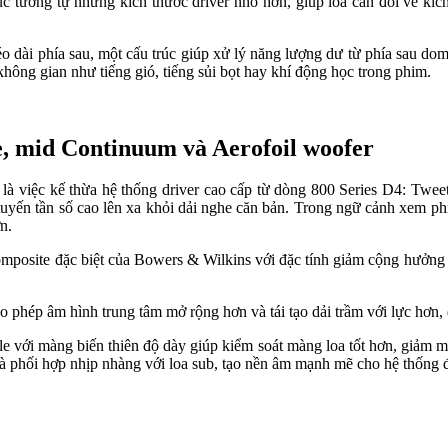
 tương tự nhưng kích thước driver nhỏ hơn, giúp loa cân đối về kíc
éo dài phía sau, một cấu trúc giúp xử lý năng lượng dư từ phía sau do
không gian như tiếng gió, tiếng sủi bọt hay khí động học trong phim.
, mid Continuum và Aerofoil woofer
việc kế thừa hệ thống driver cao cấp từ dòng 800 Series D4: Twee
yến tần số cao lên xa khỏi dải nghe căn bản. Trong ngữ cảnh xem phim
n.
omposite đặc biệt của Bowers & Wilkins với đặc tính giảm cộng hưởng
ép âm hình trung tâm mở rộng hơn và tái tạo dải trầm với lực hơn, đ
ile với màng biến thiên độ dày giúp kiểm soát màng loa tốt hơn, giảm m
phối hợp nhịp nhàng với loa sub, tạo nền âm mạnh mẽ cho hệ thống 