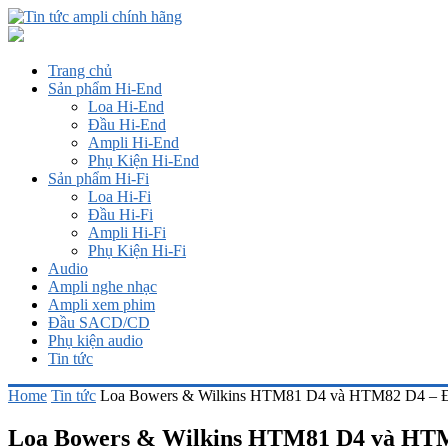
Trang chủ
Sản phẩm Hi-End
Loa Hi-End
Đầu Hi-End
Ampli Hi-End
Phụ Kiện Hi-End
Sản phẩm Hi-Fi
Loa Hi-Fi
Đầu Hi-Fi
Ampli Hi-Fi
Phụ Kiện Hi-Fi
Audio
Ampli nghe nhạc
Ampli xem phim
Đầu SACD/CD
Phụ kiện audio
Tin tức
Home
Tin tức
Loa Bowers & Wilkins HTM81 D4 và HTM82 D4 – Đẳng
Loa Bowers & Wilkins HTM81 D4 và HTM82