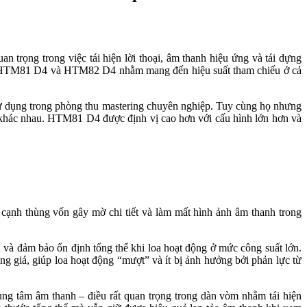
 trọng trong việc tái hiện lời thoại, âm thanh hiệu ứng và tái dựng
4 – HTM81 D4 và HTM82 D4 nhằm mang đến hiệu suất tham chiếu ở cả
sử dụng trong phòng thu mastering chuyên nghiệp. Tuy cùng họ nhưng
khác nhau. HTM81 D4 được định vị cao hơn với cấu hình lớn hơn và
cạnh thùng vốn gây mờ chi tiết và làm mất hình ảnh âm thanh trong
và đảm bảo ổn định tổng thể khi loa hoạt động ở mức công suất lớn.
ng giá, giúp loa hoạt động “mượt” và ít bị ảnh hưởng bởi phản lực từ
rung tâm âm thanh – điều rất quan trọng trong dàn vòm nhằm tái hiện