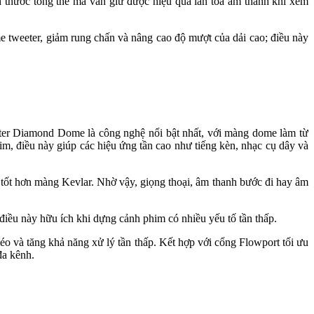
h thước tổng thể mà vẫn giữ được hiệu quả lan tỏa âm thanh khi xem
me tweeter, giảm rung chấn và nâng cao độ mượt của dải cao; điều này
ter Diamond Dome là công nghệ nổi bật nhất, với màng dome làm từ
, điều này giúp các hiệu ứng tần cao như tiếng kèn, nhạc cụ dây và
 tốt hơn màng Kevlar. Nhờ vậy, giọng thoại, âm thanh bước đi hay âm
iều này hữu ích khi dựng cảnh phim có nhiều yếu tố tần thấp.
éo và tăng khả năng xử lý tần thấp. Kết hợp với cổng Flowport tối ưu
đa kênh.