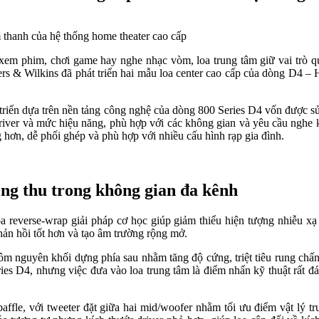
em phim, chơi game hay nghe nhạc vòm, loa trung tâm giữ vai trò quan
wers & Wilkins đã phát triển hai mẫu loa center cao cấp của dòng D
t triển dựa trên nền tảng công nghệ của dòng 800 Series D4 vốn được 
iver và mức hiệu năng, phù hợp với các không gian và yêu cầu nghe 
g hơn, dễ phối ghép và phù hợp với nhiều cấu hình rạp gia đình.
òng thu trong không gian đa kênh
reverse-wrap giải pháp cơ học giúp giảm thiểu hiện tượng nhiễu xạ 
hản hồi tốt hơn và tạo âm trường rộng mở.
 nguyên khối dựng phía sau nhằm tăng độ cứng, triệt tiêu rung chấn 
es D4, nhưng việc đưa vào loa trung tâm là điểm nhấn kỹ thuật rất đá
ffle, với tweeter đặt giữa hai mid/woofer nhằm tối ưu điểm vật lý t