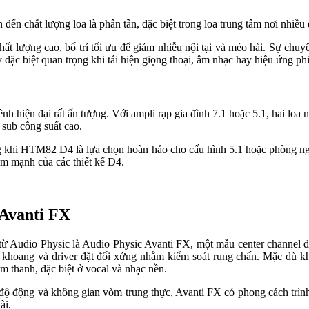
ến chất lượng loa là phân tần, đặc biệt trong loa trung tâm nơi nhiều 
 lượng cao, bố trí tối ưu để giảm nhiễu nội tại và méo hài. Sự chuy
đặc biệt quan trọng khi tái hiện giọng thoại, âm nhạc hay hiệu ứng ph
ện đại rất ấn tượng. Với ampli rạp gia đình 7.1 hoặc 5.1, hai loa nà
 sub công suất cao.
g khi HTM82 D4 là lựa chọn hoàn hảo cho cấu hình 5.1 hoặc phòng nghe
ểm mạnh của các thiết kế D4.
 Avanti FX
từ Audio Physic là Audio Physic Avanti FX, một mẫu center channel đ
ều khoang và driver đặt đối xứng nhằm kiểm soát rung chấn. Mặc dù k
âm thanh, đặc biệt ở vocal và nhạc nền.
ộng và không gian vòm trung thực, Avanti FX có phong cách trình di
ài.