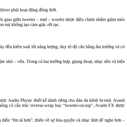
driver phải hoạt động đồng thời.
ển giao giữa tweeter – mid – woofer được điều chỉnh nhằm giảm méo
im mà không tạo cảm giác rời rạc.
y đều kiểm soát tốt năng lượng, duy trì độ cân bằng âm trường và có
 nhỏ – vừa. Trong cả hai trường hợp, giọng thoại, nhạc nền và hiệu
ược Audio Physic thiết kế dành riêng cho dàn đa kênh hi-end. Avanti
hông có cấu trúc reverse-wrap hay “tweeter-on-top”, Avanti FX được
ễn “êm ái hơn”, thiên về sự hòa quyện và nhạc tính dễ nghe hơn –