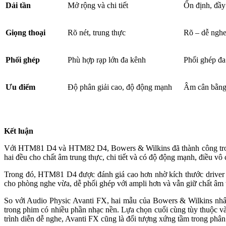
Dải tần
Mở rộng và chi tiết
Ổn định, đầy
Giọng thoại
Rõ nét, trung thực
Rõ – dễ ngh
Phối ghép
Phù hợp rạp lớn đa kênh
Phối ghép đ
Ưu điểm
Độ phân giải cao, độ động mạnh
Âm cân bằng,
Kết luận
Với HTM81 D4 và HTM82 D4, Bowers & Wilkins đã thành công trong v
hai đều cho chất âm trung thực, chi tiết và có độ động mạnh, điều vô 
Trong đó, HTM81 D4 được đánh giá cao hơn nhờ kích thước driver lớ
cho phòng nghe vừa, dễ phối ghép với ampli hơn và vẫn giữ chất âm tr
So với Audio Physic Avanti FX, hai mẫu của Bowers & Wilkins nhấn 
trong phim có nhiều phần nhạc nền. Lựa chọn cuối cùng tùy thuộc và
trình diễn dễ nghe, Avanti FX cũng là đối tượng xứng tầm trong phân