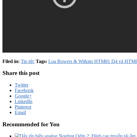
Filed in:
Tin tức
Tags:
Loa Bowers & Wilkins HTM81 D4 và HTM
Share this post
Twitter
Facebook
Google+
LinkedIn
Pinterest
Email
Recommended for You