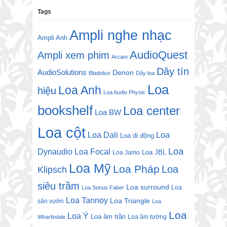
Tags
Ampli nghe nhạc
Ampli Anh
AudioQuest
Ampli xem phim
Arcam
Dây tín
AudioSolutions
Denon
Bladelius
Dây loa
Loa
Loa Anh
hiệu
Loa Audio Physic
bookshelf
Loa center
Loa BW
Loa cột
Loa Dali
Loa
Loa di động
Loa
Dynaudio
Loa Focal
Loa JBL
Loa Jamo
Loa Mỹ
Loa Pháp
Loa
Klipsch
siêu trầm
Loa surround
Loa
Loa Sonus Faber
Loa Tannoy
Loa Triangle
sân vườn
Loa
Loa
Loa Ý
Loa âm trần
Loa âm tường
Wharfedale