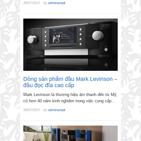
28/07/2017
·
by
adminampli
·
Dòng sản phẩm đầu Mark Levinson –
đầu đọc đĩa cao cấp
Mark Levinson là thương hiệu âm thanh đến từ Mỹ,
có hơn 40 năm kinh nghiệm trong việc cung cấp…
28/07/2017
·
by
adminampli
·