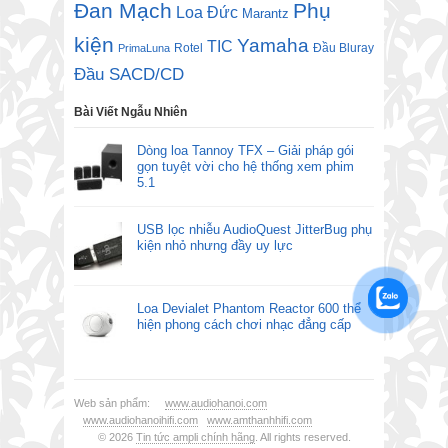
Đan Mạch
Phụ
Loa Đức
Marantz
kiện
Yamaha
TIC
Rotel
Đầu Bluray
PrimaLuna
Đầu SACD/CD
Bài Viết Ngẫu Nhiên
Dòng loa Tannoy TFX – Giải pháp gói
gọn tuyệt vời cho hệ thống xem phim
5.1
USB lọc nhiễu AudioQuest JitterBug phụ
kiện nhỏ nhưng đầy uy lực
Loa Devialet Phantom Reactor 600 thể
hiện phong cách chơi nhạc đẳng cấp
Web sản phẩm:
www.audiohanoi.com
www.audiohanoihifi.com
www.amthanhhifi.com
© 2026
Tin tức ampli chính hãng
. All rights reserved.