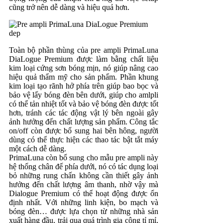
cũng trở nên dễ dàng và hiệu quả hơn.
Toàn bộ phần thùng của pre ampli PrimaLuna
DiaLogue Premium được làm bằng chất liệu
kim loại cứng sơn bóng mịn, nó giúp nâng cao
hiệu quả thẩm mỹ cho sản phẩm. Phần khung
kim loại tạo rãnh hở phía trên giúp bao bọc và
bảo vệ lấy bóng đèn bên dưới, giúp cho amlpli
có thể tản nhiệt tốt và bảo vệ bóng đèn được tốt
hơn, tránh các tác động vật lý bên ngoài gây
ảnh hưởng đến chất lượng sản phẩm. Công tắc
on/off còn được bổ sung hai bên hông, người
dùng có thể thực hiện các thao tác bật tắt máy
một cách dễ dàng.
PrimaLuna còn bổ sung cho mẫu pre ampli này
hệ thống chân đế phía dưới, nó có tác dụng loại
bỏ những rung chấn không cần thiết gây ảnh
hưởng đến chất lượng âm thanh, nhờ vậy mà
Dialogue Premium có thể hoạt động được ổn
định nhất. Với những linh kiện, bo mạch và
bóng đèn… được lựa chọn từ những nhà sản
xuất hàng đầu, trải qua quá trình gia công tỉ mỉ,