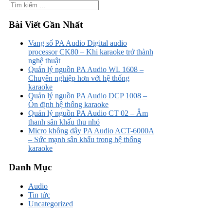
Bài Viết Gần Nhất
Vang số PA Audio Digital audio
processor CK80 – Khi karaoke trở thành
nghệ thuật
Quản lý nguồn PA Audio WL 1608 –
Chuyên nghiệp hơn với hệ thống
karaoke
Quản lý nguồn PA Audio DCP 1008 –
Ổn định hệ thống karaoke
Quản lý nguồn PA Audio CT 02 – Âm
thanh sân khấu thu nhỏ
Micro không dây PA Audio ACT-6000A
– Sức mạnh sân khấu trong hệ thống
karaoke
Danh Mục
Audio
Tin tức
Uncategorized