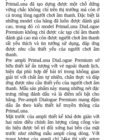
PrimaLuna đã tạo dựng được một chỗ đứng
vững chắc không chỉ trên thị trường mà còn ở
cả trong lòng người chơi âm thanh. Đặc biệt là
những model của hãng đã luôn được đánh giá
cao, trong đó có model PrimaLuna DiaLogue
Premium không chỉ được các tạp chí âm thanh
đánh giá cao mà còn được người chơi âm thanh
rất yêu thích và tin tưởng sử dụng, đáp ứng
được nhu cầu thiết yếu của người chơi âm
thanh.
Pre ampli PrimaLuna DiaLogue Premium sở
hữu thiết kế ấn tượng với vẻ ngoài thanh lịch,
hiện đại phù hợp để bài trí trong không gian
giải trí với chất âm tự nhiên, chân thực và đáp
ứng được nhu cầu thiết yếu của người chơi âm
thanh. Mẫu sản phẩm này mang những nét đặc
trưng riêng đánh dấu và là điểm nổi bật cho
hãng. Pre-ampli Dialogue Premium mang đậm
dấu ấn theo kiểu thiết kế truyền thống của
PrimaLuna.
Mặt trước của ampli thiết kế khá đơn giản với
hai núm điều chỉnh âm lượng cùng cổng vào
tín hiệu được bố trí đối xứng hai bên của mặt
trước như những mẫu ampli cùng dòng. Với
trọng lượng của ampli chỉ 24kg thì việc setup