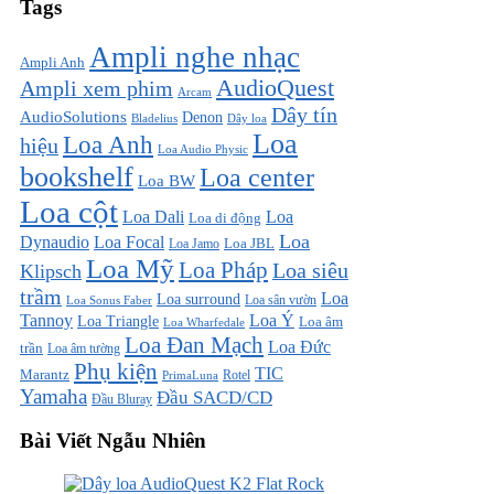
Tags
Ampli nghe nhạc
Ampli Anh
AudioQuest
Ampli xem phim
Arcam
Dây tín
AudioSolutions
Denon
Bladelius
Dây loa
Loa
Loa Anh
hiệu
Loa Audio Physic
bookshelf
Loa center
Loa BW
Loa cột
Loa Dali
Loa
Loa di động
Loa
Dynaudio
Loa Focal
Loa JBL
Loa Jamo
Loa Mỹ
Loa Pháp
Loa siêu
Klipsch
trầm
Loa
Loa surround
Loa sân vườn
Loa Sonus Faber
Loa Ý
Tannoy
Loa Triangle
Loa âm
Loa Wharfedale
Loa Đan Mạch
Loa Đức
trần
Loa âm tường
Phụ kiện
TIC
Marantz
PrimaLuna
Rotel
Yamaha
Đầu SACD/CD
Đầu Bluray
Bài Viết Ngẫu Nhiên