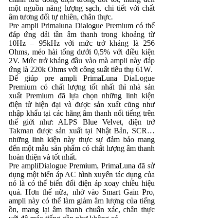
một nguồn năng lượng sạch, chi tiết với chất
âm tương đối tự nhiên, chân thực.
Pre ampli Primaluna Dialogue Premium có thể
đáp ứng dải tần âm thanh trong khoảng từ
10Hz – 95kHz với mức trở kháng là 256
Ohms, méo hài tổng dưới 0,5% với điều kiện
2V. Mức trở kháng đầu vào mà ampli này đáp
ứng là 220k Ohms với công suất tiêu thụ 61W.
Để giúp pre ampli PrimaLuna DiaLogue
Premium có chất lượng tốt nhất thì nhà sản
xuất Premium đã lựa chọn những linh kiện
điện tử hiện đại và được sản xuất cũng như
nhập khẩu tại các hãng âm thanh nổi tiếng trên
thế giới như: ALPS Blue Velvet, điện trở
Takman được sản xuất tại Nhật Bản, SCR…
những linh kiện này thực sự đảm bảo mang
đến một mẫu sản phẩm có chất lượng âm thanh
hoàn thiện và tốt nhất.
Pre ampliDialogue Premium, PrimaLuna đã sử
dụng một biến áp AC hình xuyến tác dụng của
nó là có thể biến đổi điện áp xoay chiều hiệu
quả. Hơn thế nữa, nhờ vào Smart Gain Pro,
ampli này có thể làm giảm âm lượng của tiếng
ồn, mang lại âm thanh chuẩn xác, chân thực