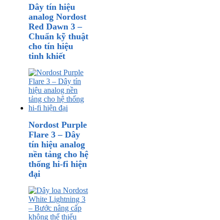
Dây tín hiệu
analog Nordost
Red Dawn 3 –
Chuẩn kỹ thuật
cho tín hiệu
tinh khiết
Nordost Purple
Flare 3 – Dây
tín hiệu analog
nền tảng cho hệ
thống hi-fi hiện
đại