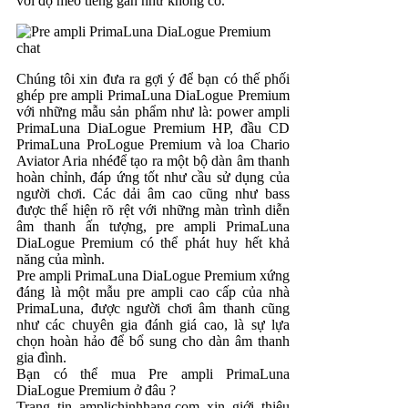
với độ méo tiếng gần như không có.
Chúng tôi xin đưa ra gợi ý để bạn có thế phối
ghép pre ampli PrimaLuna DiaLogue Premium
với những mẫu sản phẩm như là: power ampli
PrimaLuna DiaLogue Premium HP, đầu CD
PrimaLuna ProLogue Premium và loa Chario
Aviator Aria nhéđể tạo ra một bộ dàn âm thanh
hoàn chỉnh, đáp ứng tốt như cầu sử dụng của
người chơi. Các dải âm cao cũng như bass
được thể hiện rõ rệt với những màn trình diễn
âm thanh ấn tượng, pre ampli PrimaLuna
DiaLogue Premium có thể phát huy hết khả
năng của mình.
Pre ampli PrimaLuna DiaLogue Premium xứng
đáng là một mẫu pre ampli cao cấp của nhà
PrimaLuna, được người chơi âm thanh cũng
như các chuyên gia đánh giá cao, là sự lựa
chọn hoàn hảo để bổ sung cho dàn âm thanh
gia đình.
Bạn có thể mua Pre ampli PrimaLuna
DiaLogue Premium ở đâu ?
Trang tin amplichinhhang.com xin giới thiệu