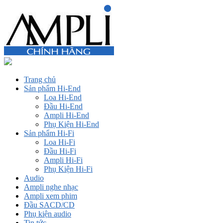
Trang chủ
Sản phẩm Hi-End
Loa Hi-End
Đầu Hi-End
Ampli Hi-End
Phụ Kiện Hi-End
Sản phẩm Hi-Fi
Loa Hi-Fi
Đầu Hi-Fi
Ampli Hi-Fi
Phụ Kiện Hi-Fi
Audio
Ampli nghe nhạc
Ampli xem phim
Đầu SACD/CD
Phụ kiện audio
Tin tức