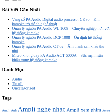
Bài Viết Gần Nhất
Vang số PA Audio Digital audio processor CK80 – Khi
karaoke trở thành nghệ thuật
Quản lý nguồn PA Audio WL 1608 – Chuyên nghiệp hơn với
hệ thống karaoke
Quản lý nguồn PA Audio DCP 1008 – Ổn định hệ thống
karaoke
Quản lý nguồn PA Audio CT 02 – Âm thanh sân khấu thu
nhỏ
Micro không dây PA Audio ACT-6000A – Sức mạnh sân
khấu trong hệ thống karaoke
Danh Mục
Audio
Tin tức
Uncategorized
Tags
Ampli nghe nhạc
Ampli xem phim
Ampli Anh
Arcam