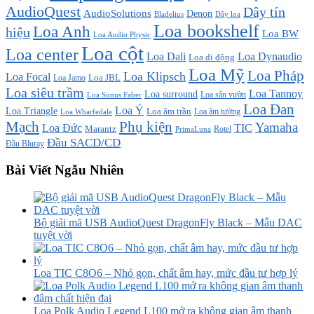
AudioQuest
Dây tín
AudioSolutions
Denon
Bladelius
Dây loa
Loa bookshelf
Loa Anh
hiệu
Loa BW
Loa Audio Physic
Loa cột
Loa center
Loa Dali
Loa Dynaudio
Loa di động
Loa Mỹ
Loa Pháp
Loa Klipsch
Loa Focal
Loa JBL
Loa Jamo
Loa siêu trầm
Loa Tannoy
Loa surround
Loa sân vườn
Loa Sonus Faber
Loa Đan
Loa Ý
Loa Triangle
Loa âm trần
Loa âm tường
Loa Wharfedale
Mạch
Phụ kiện
Yamaha
TIC
Loa Đức
Marantz
PrimaLuna
Rotel
Đầu SACD/CD
Đầu Bluray
Bài Viết Ngẫu Nhiên
Bộ giải mã USB AudioQuest DragonFly Black – Mẫu DAC
tuyệt vời
Loa TIC C8O6 – Nhỏ gọn, chất âm hay, mức đầu tư hợp lý
Loa Polk Audio Legend L100 mở ra không gian âm thanh