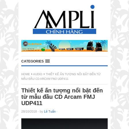
CATEGORIES
HOME
AUDIO
THIẾT KẾ ẤN TƯỢNG NỔI BẬT ĐẾN TỪ
MẪU ĐẦU CD ARCAM FMJ UDP411
Thiết kế ấn tượng nổi bật đến
từ mẫu đầu CD Arcam FMJ
UDP411
28/10/2018
·
by
Lê Tuấn
·