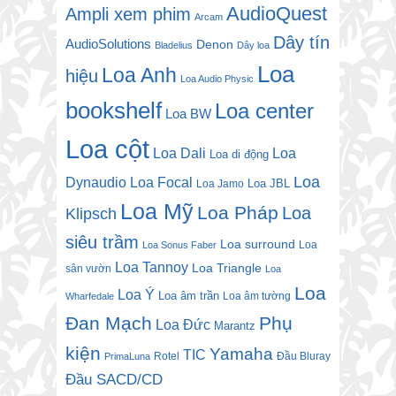
AudioQuest
Ampli xem phim
Arcam
Dây tín
AudioSolutions
Denon
Bladelius
Dây loa
Loa
Loa Anh
hiệu
Loa Audio Physic
bookshelf
Loa center
Loa BW
Loa cột
Loa Dali
Loa
Loa di động
Loa
Dynaudio
Loa Focal
Loa JBL
Loa Jamo
Loa Mỹ
Loa Pháp
Loa
Klipsch
siêu trầm
Loa surround
Loa
Loa Sonus Faber
Loa Tannoy
Loa Triangle
sân vườn
Loa
Loa
Loa Ý
Loa âm trần
Loa âm tường
Wharfedale
Đan Mạch
Phụ
Loa Đức
Marantz
kiện
Yamaha
TIC
Rotel
Đầu Bluray
PrimaLuna
Đầu SACD/CD