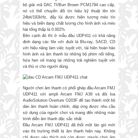
bộ giải mã DAC TI/Burr Brown PCM1794 cao cấp,
nó có thể chuyển đổi tín hiệu kỹ thuật lên tới
24bit/192kHz, đẩy lùi được hiện tượng méo tín
hiệu và biến dạng chất lượng cho hình ảnh và méo
hài tổng thấp là 0.002%.
Bên cạnh đó thì ở mẫu đầu UDP411 có khả năng
định dạng các file với đuôi là Blu-ray, SACD, CD
với hiệu năng làm việc tuyệt vời, tái hiện hoàn hảo
hình ảnh và âm thanh từ những bộ phim nổi tiếng,
hứa hẹn sẽ mang lại những trải nghiệm tuyệt vời
và thú vị cho người dùng.
Người chơi âm thanh có phối ghép đầu Arcam FMJ
UDP411 với ampli Arcam FMJ A39 và đôi loa
AudioSolution Overture O203F để tạo thành một bộ
dàn âm thanh hoàn chỉnh, đáp ứng được nhu cầu
sử dụng của người chơi và mang đến những màn
trình diễn âm thanh đặc sắc nhất.
Đầu Arcam FMJ UDP411 đã thổi một làn gió mới
vào thị trường thiết bị âm thanh hiện nay. Không
chỉ được yêu thích mà còn được người chơi âm