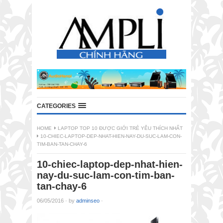
CATEGORIES
HOME
LAPTOP TOP 10 ĐƯỢC GIỚI TRẺ YÊU THÍCH NHẤT
10-CHIEC-LAPTOP-DEP-NHAT-HIEN-NAY-DU-SUC-LAM-CON-
TIM-BAN-TAN-CHAY-6
10-chiec-laptop-dep-nhat-hien-
nay-du-suc-lam-con-tim-ban-
tan-chay-6
06/05/2016
·
by
adminseo
·