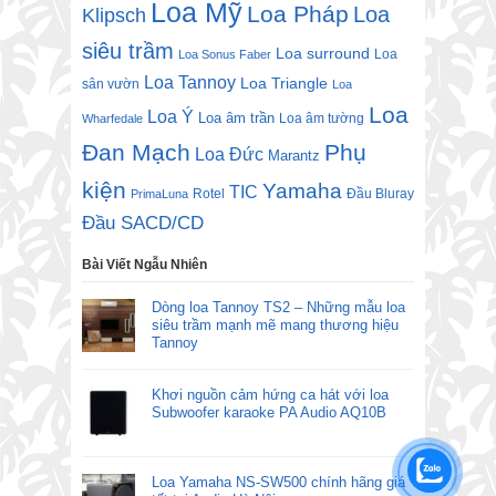
Loa Mỹ
Loa Pháp
Loa
Klipsch
siêu trầm
Loa surround
Loa
Loa Sonus Faber
Loa Tannoy
Loa Triangle
sân vườn
Loa
Loa
Loa Ý
Loa âm trần
Loa âm tường
Wharfedale
Đan Mạch
Phụ
Loa Đức
Marantz
kiện
Yamaha
TIC
Rotel
Đầu Bluray
PrimaLuna
Đầu SACD/CD
Bài Viết Ngẫu Nhiên
Dòng loa Tannoy TS2 – Những mẫu loa
siêu trầm mạnh mẽ mang thương hiệu
Tannoy
Khơi nguồn cảm hứng ca hát với loa
Subwoofer karaoke PA Audio AQ10B
Loa Yamaha NS-SW500 chính hãng giá