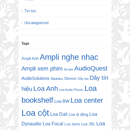
Tin tức
Uncategorized
Tags
Ampli nghe nhạc
Ampli Anh
AudioQuest
Ampli xem phim
Arcam
Dây tín
AudioSolutions
Denon
Bladelius
Dây loa
Loa
Loa Anh
hiệu
Loa Audio Physic
bookshelf
Loa center
Loa BW
Loa cột
Loa Dali
Loa
Loa di động
Loa
Dynaudio
Loa Focal
Loa JBL
Loa Jamo