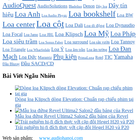
AudioQuest
Dây tín
AudioSolutions
Denon
Bladelius
Dây loa
Loa bookshelf
Loa Anh
hiệu
Loa BW
Loa Audio Physic
Loa cột
Loa center
Loa Dali
Loa Dynaudio
Loa di động
Loa Mỹ
Loa Pháp
Loa Klipsch
Loa Focal
Loa JBL
Loa Jamo
Loa siêu trầm
Loa Tannoy
Loa surround
Loa sân vườn
Loa Sonus Faber
Loa Đan
Loa Ý
Loa Triangle
Loa âm trần
Loa âm tường
Loa Wharfedale
Mạch
Phụ kiện
Yamaha
TIC
Loa Đức
Marantz
PrimaLuna
Rotel
Đầu SACD/CD
Đầu Bluray
Bài Viết Ngẫu Nhiên
Dòng loa Klipsch dòng Elevation: Chuẩn rạp chiếu phim tại
gia
Mẫu loa đứng Revel Ultima2 Salon2 đầu bảng của Revel
Trải nghiệm hi-fi đích thực với cặp đôi Hegel H20 và P20
Web sản phẩm:
www.audiohanoi.com