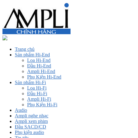
Trang chủ
Sản phẩm Hi-End
Loa Hi-End
Đầu Hi-End
Ampli Hi-End
Phụ Kiện Hi-End
Sản phẩm Hi-Fi
Loa Hi-Fi
Đầu Hi-Fi
Ampli Hi-Fi
Phụ Kiện Hi-Fi
Audio
Ampli nghe nhạc
Ampli xem phim
Đầu SACD/CD
Phụ kiện audio
Tin tức