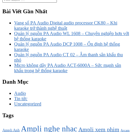
Bài Viết Gần Nhất
Vang số PA Audio Digital audio processor CK80 – Khi
karaoke trở thành nghệ thuật
Quản lý nguồn PA Audio WL 1608 – Chuyên nghiệp hơn với
hệ thống karaoke
Quản lý nguồn PA Audio DCP 1008 – Ổn định hệ thống
karaoke
Quản lý nguồn PA Audio CT 02 – Âm thanh sân khấu thu
nhỏ
Micro không dây PA Audio ACT-6000A – Sức mạnh sân
khấu trong hệ thống karaoke
Danh Mục
Audio
Tin tức
Uncategorized
Tags
Ampli nghe nhạc
Ampli xem phim
Ampli Anh
Arcam