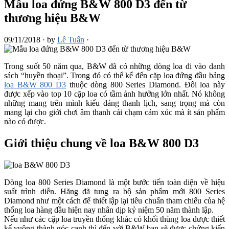
Mẫu loa đứng B&W 800 D3 đến từ
thương hiệu B&W
09/11/2018
·
by
Lê Tuấn
·
Trong suốt 50 năm qua, B&W đã có những dòng loa đi vào danh
sách “huyền thoại”. Trong đó có thể kể đến cặp loa đứng đầu bảng
loa B&W 800 D3
thuộc dòng 800 Series Diamond. Đôi loa này
được xếp vào top 10 cặp loa có tầm ảnh hưởng lớn nhất. Nó không
những mang trên mình kiểu dáng thanh lịch, sang trọng mà còn
mang lại cho giới chơi âm thanh cái chạm cảm xúc mà ít sản phẩm
nào có được.
Giới thiệu chung về loa B&W 800 D3
Dòng loa 800 Series Diamond là một bước tiến toàn diện về hiệu
suất trình diễn. Hãng đã tung ra bộ sản phẩm mới 800 Series
Diamond như một cách để thiết lập lại tiêu chuẩn tham chiếu của hệ
thống loa hàng đầu hiện nay nhân dịp kỷ niệm 50 năm thành lập.
Nếu như các cặp loa truyền thống khác có khối thùng loa được thiết
kế vuông thành góc cạnh thì đến với B&W bạn sẽ được chứng kiến