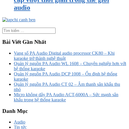
audio
Bài Viết Gần Nhất
Vang số PA Audio Digital audio processor CK80 – Khi
karaoke trở thành nghệ thuật
Quản lý nguồn PA Audio WL 1608 – Chuyên nghiệp hơn với
hệ thống karaoke
Quản lý nguồn PA Audio DCP 1008 – Ổn định hệ thống
karaoke
Quản lý nguồn PA Audio CT 02 – Âm thanh sân khấu thu
nhỏ
Micro không dây PA Audio ACT-6000A – Sức mạnh sân
khấu trong hệ thống karaoke
Danh Mục
Audio
Tin tức