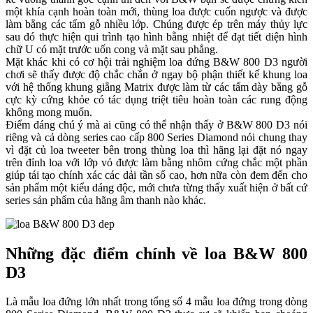
một khía cạnh hoàn toàn mới, thùng loa được cuốn ngược và được
làm bằng các tấm gỗ nhiều lớp. Chúng được ép trên máy thủy lực
sau đó thực hiện qui trình tạo hình bằng nhiệt để đạt tiết diện hình
chữ U có mặt trước uốn cong và mặt sau phẳng.
Mặt khác khi có cơ hội trải nghiệm loa đứng B&W 800 D3 người
chơi sẽ thấy được độ chắc chắn ở ngay bộ phận thiết kế khung loa
với hệ thống khung giằng Matrix được làm từ các tấm dày bằng gỗ
cực kỳ cứng khỏe có tác dụng triệt tiêu hoàn toàn các rung động
không mong muốn.
Điểm đáng chú ý mà ai cũng có thể nhận thấy ở B&W 800 D3 nói
riêng và cả dòng series cao cấp 800 Series Diamond nói chung thay
vì đặt củ loa tweeter bên trong thùng loa thì hãng lại đặt nó ngay
trên đỉnh loa với lớp vỏ được làm bằng nhôm cứng chắc một phần
giúp tái tạo chính xác các dải tần số cao, hơn nữa còn đem đến cho
sản phẩm một kiểu dáng độc, mới chưa từng thấy xuất hiện ở bất cứ
series sản phẩm của hãng âm thanh nào khác.
Những đặc điểm chính về loa B&W 800
D3
Là mẫu loa đứng lớn nhất trong tổng số 4 mẫu loa đứng trong dòng