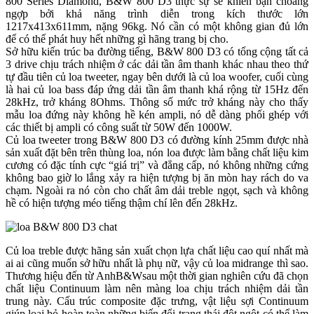
800 Series Diamond, B&W 800 D3 thực sự sẽ khiến bạn choáng
ngợp bởi khả năng trình diễn trong kích thước lớn
1217x413x611mm, nặng 96kg. Nó cần có một không gian đủ lớn
để có thể phát huy hết những gì hãng trang bị cho.
Sở hữu kiến trúc ba đường tiếng, B&W 800 D3 có tổng cộng tất cả
3 drive chịu trách nhiệm ở các dải tần âm thanh khác nhau theo thứ
tự đầu tiên củ loa tweeter, ngay bên dưới là củ loa woofer, cuối cùng
là hai củ loa bass đáp ứng dải tần âm thanh khá rộng từ 15Hz đến
28kHz, trở kháng 8Ohms. Thông số mức trở kháng này cho thấy
mẫu loa đứng này không hề kén ampli, nó dễ dàng phối ghép với
các thiết bị ampli có công suất từ 50W đến 1000W.
Củ loa tweeter trong B&W 800 D3 có đường kính 25mm được nhà
sản xuất đặt bên trên thùng loa, nón loa được làm bằng chất liệu kim
cương có đặc tính cực “giá trị” và đẳng cấp, nó không những cứng
không bao giờ lo lắng xảy ra hiện tượng bị ăn mòn hay rách do va
chạm. Ngoài ra nó còn cho chất âm dải treble ngọt, sạch và không
hề có hiện tượng méo tiếng thậm chí lên đến 28kHz.
Củ loa treble được hãng sản xuất chọn lựa chất liệu cao quí nhất mà
ai ai cũng muốn sở hữu nhất là phụ nữ, vậy củ loa midrange thì sao.
Thương hiệu đến từ AnhB&Wsau một thời gian nghiên cứu đã chọn
chất liệu Continuum làm nên màng loa chịu trách nhiệm dải tần
trung này. Cấu trúc composite đặc trưng, vật liệu sợi Continuum
giúp loại bỏ hoàn toàn những biến đổi trạng thái đột ngột có thể làm