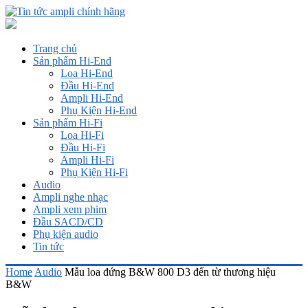
Trang chủ
Sản phẩm Hi-End
Loa Hi-End
Đầu Hi-End
Ampli Hi-End
Phụ Kiện Hi-End
Sản phẩm Hi-Fi
Loa Hi-Fi
Đầu Hi-Fi
Ampli Hi-Fi
Phụ Kiện Hi-Fi
Audio
Ampli nghe nhạc
Ampli xem phim
Đầu SACD/CD
Phụ kiện audio
Tin tức
Home
Audio
Mẫu loa đứng B&W 800 D3 đến từ thương hiệu
B&W