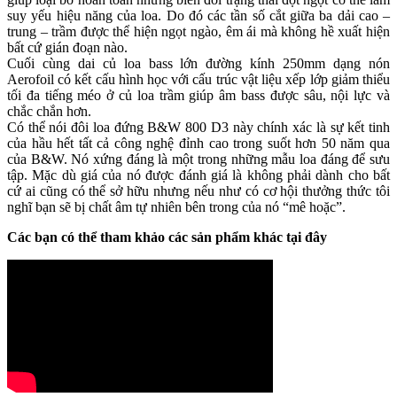
suy yếu hiệu năng của loa. Do đó các tần số cắt giữa ba dải cao –
trung – trầm được thể hiện ngọt ngào, êm ái mà không hề xuất hiện
bất cứ gián đoạn nào.
Cuối cùng dai củ loa bass lớn đường kính 250mm dạng nón
Aerofoil có kết cấu hình học với cấu trúc vật liệu xếp lớp giảm thiểu
tối đa tiếng méo ở củ loa trầm giúp âm bass được sâu, nội lực và
chắc chắn hơn.
Có thể nói đôi loa đứng B&W 800 D3 này chính xác là sự kết tinh
của hầu hết tất cả công nghệ đỉnh cao trong suốt hơn 50 năm qua
của B&W. Nó xứng đáng là một trong những mẫu loa đáng để sưu
tập. Mặc dù giá của nó được đánh giá là không phải dành cho bất
cứ ai cũng có thể sở hữu nhưng nếu như có cơ hội thưởng thức tôi
nghĩ bạn sẽ bị chất âm tự nhiên bên trong của nó “mê hoặc”.
Các bạn có thể tham khảo các sản phẩm khác tại đây