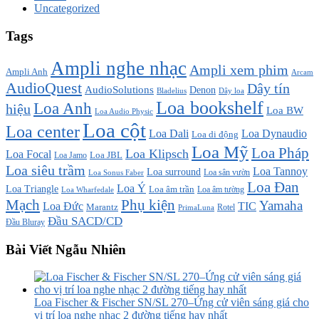
Uncategorized
Tags
Ampli nghe nhạc
Ampli xem phim
Ampli Anh
Arcam
AudioQuest
Dây tín
AudioSolutions
Denon
Bladelius
Dây loa
Loa bookshelf
Loa Anh
hiệu
Loa BW
Loa Audio Physic
Loa cột
Loa center
Loa Dali
Loa Dynaudio
Loa di động
Loa Mỹ
Loa Pháp
Loa Klipsch
Loa Focal
Loa JBL
Loa Jamo
Loa siêu trầm
Loa Tannoy
Loa surround
Loa sân vườn
Loa Sonus Faber
Loa Đan
Loa Ý
Loa Triangle
Loa âm trần
Loa âm tường
Loa Wharfedale
Mạch
Phụ kiện
Yamaha
TIC
Loa Đức
Marantz
PrimaLuna
Rotel
Đầu SACD/CD
Đầu Bluray
Bài Viết Ngẫu Nhiên
Loa Fischer & Fischer SN/SL 270–Ứng cử viên sáng giá cho
vị trí loa nghe nhạc 2 đường tiếng hay nhất