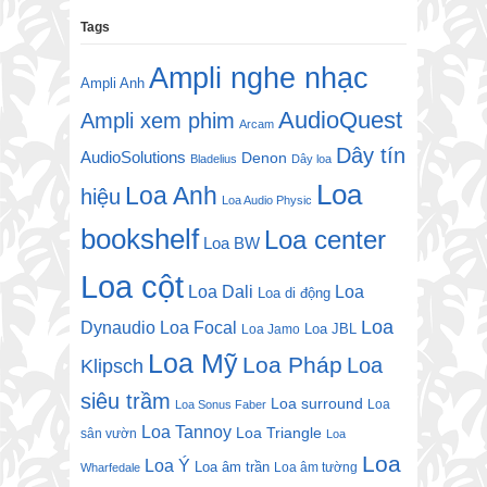
Tags
Ampli nghe nhạc
Ampli Anh
AudioQuest
Ampli xem phim
Arcam
Dây tín
AudioSolutions
Denon
Bladelius
Dây loa
Loa
Loa Anh
hiệu
Loa Audio Physic
bookshelf
Loa center
Loa BW
Loa cột
Loa Dali
Loa
Loa di động
Loa
Dynaudio
Loa Focal
Loa JBL
Loa Jamo
Loa Mỹ
Loa Pháp
Loa
Klipsch
siêu trầm
Loa surround
Loa
Loa Sonus Faber
Loa Tannoy
Loa Triangle
sân vườn
Loa
Loa
Loa Ý
Loa âm trần
Loa âm tường
Wharfedale