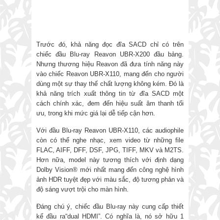
Trước đó, khả năng đọc đĩa SACD chỉ có trên
chiếc đầu Blu-ray Reavon UBR-X200 đầu bảng.
Nhưng thương hiệu Reavon đã đưa tính năng này
vào chiếc Reavon UBR-X110, mang đến cho người
dùng một sự thay thế chất lượng không kém. Đó là
khả năng trích xuất thông tin từ đĩa SACD một
cách chính xác, đem đến hiệu suất âm thanh tối
ưu, trong khi mức giá lại dễ tiếp cận hơn.
Với đầu Blu-ray Reavon UBR-X110, các audiophile
còn có thể nghe nhạc, xem video từ những file
FLAC, AIFF, DFF, DSF, JPG, TIFF, MKV và M2TS.
Hơn nữa, model này tương thích với định dạng
Dolby Vision® mới nhất mang đến công nghệ hình
ảnh HDR tuyệt đẹp với màu sắc, độ tương phản và
độ sáng vượt trội cho màn hình.
Đáng chú ý, chiếc đầu Blu-ray này cung cấp thiết
kế đầu ra“dual HDMI”. Có nghĩa là, nó sở hữu 1