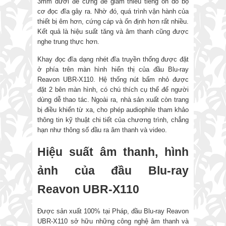
3mm dưới đế cứng để giảm thiểu tiếng ồn do bộ
cơ đọc đĩa gây ra. Nhờ đó, quá trình vận hành của
thiết bị êm hơn, cứng cáp và ổn định hơn rất nhiều.
Kết quả là hiệu suất tăng và âm thanh cũng được
nghe trung thực hơn.
Khay đọc đĩa dạng nhét đĩa truyền thống được đặt
ở phía trên màn hình hiển thị của đầu Blu-ray
Reavon UBR-X110. Hệ thống nút bấm nhỏ được
đặt 2 bên màn hình, có chú thích cụ thể để người
dùng dễ thao tác. Ngoài ra, nhà sản xuất còn trang
bị điều khiển từ xa, cho phép audiophile tham khảo
thông tin kỹ thuật chi tiết của chương trình, chẳng
hạn như thông số đầu ra âm thanh và video.
Hiệu suất âm thanh, hình
ảnh của đầu Blu-ray
Reavon UBR-X110
Được sản xuất 100% tại Pháp, đầu Blu-ray Reavon
UBR-X110 sở hữu những công nghệ âm thanh và