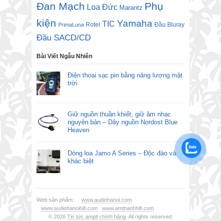
Đan Mạch
Phụ
Loa Đức
Marantz
kiện
Yamaha
TIC
Rotel
Đầu Bluray
PrimaLuna
Đầu SACD/CD
Bài Viết Ngẫu Nhiên
Điện thoại sạc pin bằng năng lượng mặt
trời
Giữ nguồn thuần khiết, giữ âm nhạc
nguyên bản – Dây nguồn Nordost Blue
Heaven
Dòng loa Jamo A Series – Độc đáo và
khác biệt
Web sản phẩm:
www.audiohanoi.com
www.audiohanoihifi.com
www.amthanhhifi.com
© 2026
Tin tức ampli chính hãng
. All rights reserved.