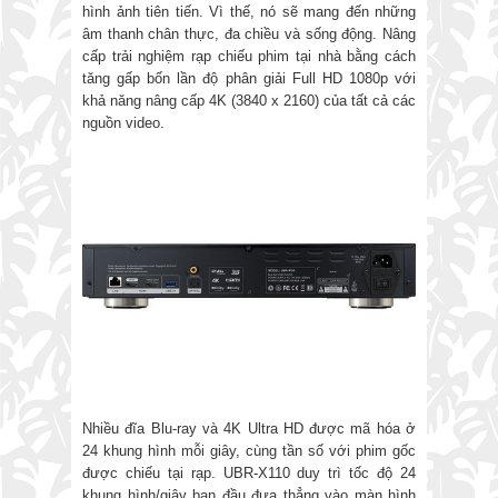
hình ảnh tiên tiến. Vì thế, nó sẽ mang đến những
âm thanh chân thực, đa chiều và sống động. Nâng
cấp trải nghiệm rạp chiếu phim tại nhà bằng cách
tăng gấp bốn lần độ phân giải Full HD 1080p với
khả năng nâng cấp 4K (3840 x 2160) của tất cả các
nguồn video.
Nhiều đĩa Blu-ray và 4K Ultra HD được mã hóa ở
24 khung hình mỗi giây, cùng tần số với phim gốc
được chiếu tại rạp. UBR-X110 duy trì tốc độ 24
khung hình/giây ban đầu đưa thẳng vào màn hình