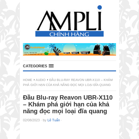
CATEGORIES
HOME
AUDIO
ĐẦU BLU-RAY REAVON UBR-X110 – KHÁM
PHÁ GIỚI HẠN CỦA KHẢ NĂNG ĐỌC MỌI LOẠI ĐĨA QUANG
Đầu Blu-ray Reavon UBR-X110
– Khám phá giới hạn của khả
năng đọc mọi loại đĩa quang
02/08/2023
·
by
Lê Tuấn
·