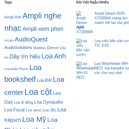
Tags
Bài Viết Ngẫu Nhiên
Ampli Denon AVR-
Ampli nghe
Ampli Anh
X7200WA mang âm 
mạnh mẽ lan tỏa pho
nhạc
nghe
Ampli xem phim
AudioQuest
Arcam
Loa siêu bền sân v
TIC GS5
AudioSolutions
Denon
Bladelius
Dây
Loa Anh
Dây tín hiệu
loa
Loa Wharfedale WH-
Loa
NEO: loa karaoke tu
Loa Audio Physic
vời cho mọi nhà
bookshelf
Loa
Loa BW
Loa cột
center
Loa
Dali
Loa Dynaudio
Loa di động
Loa
Loa Focal
Loa JBL
Loa Jamo
Loa Mỹ
Loa
Klipsch