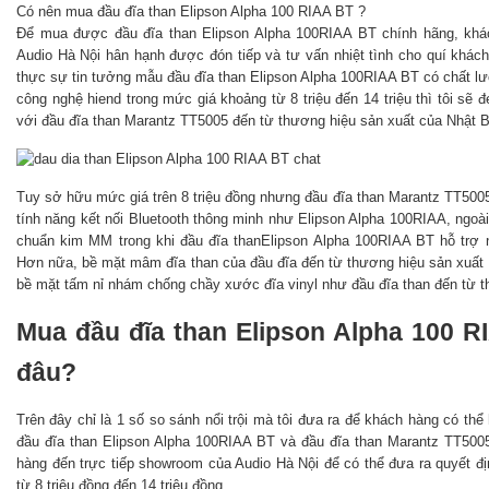
Có nên mua đầu đĩa than Elipson Alpha 100 RIAA BT ?
Để mua được đầu đĩa than Elipson Alpha 100RIAA BT chính hãng, khác
Audio Hà Nội hân hạnh được đón tiếp và tư vấn nhiệt tình cho quí khá
thực sự tin tưởng mẫu đầu đĩa than Elipson Alpha 100RIAA BT có chất lư
công nghệ hiend trong mức giá khoảng từ 8 triệu đến 14 triệu thì tôi s
với đầu đĩa than Marantz TT5005 đến từ thương hiệu sản xuất của Nhật 
Tuy sở hữu mức giá trên 8 triệu đồng nhưng đầu đĩa than Marantz TT500
tính năng kết nối Bluetooth thông minh như Elipson Alpha 100RIAA, ngoài
chuẩn kim MM trong khi đầu đĩa thanElipson Alpha 100RIAA BT hỗ trợ
Hơn nữa, bề mặt mâm đĩa than của đầu đĩa đến từ thương hiệu sản xuất
bề mặt tấm nỉ nhám chống chầy xước đĩa vinyl như đầu đĩa than đến từ 
Mua đầu đĩa than Elipson Alpha 100 R
đâu?
Trên đây chỉ là 1 số so sánh nổi trội mà tôi đưa ra để khách hàng có thể
đầu đĩa than Elipson Alpha 100RIAA BT và đầu đĩa than Marantz TT500
hàng đến trực tiếp showroom của Audio Hà Nội để có thể đưa ra quyết đị
từ 8 triệu đồng đến 14 triệu đồng.