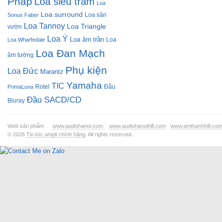
Pháp
Loa siêu trầm
Loa
Loa surround
Loa sân
Sonus Faber
Loa Tannoy
Loa Triangle
vườn
Loa Ý
Loa âm trần
Loa
Loa Wharfedale
Loa Đan Mạch
âm tường
Phụ kiện
Loa Đức
Marantz
Yamaha
TIC
Rotel
Đầu
PrimaLuna
Đầu SACD/CD
Bluray
Web sản phẩm:
www.audiohanoi.com
www.audiohanoihifi.com
www.amthanhhifi.co
© 2026
Tin tức ampli chính hãng
. All rights reserved.