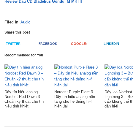
Review Đầu CD Bladelius Gondul M MK III
Filed in:
Audio
Share this post
TWITTER
FACEBOOK
GOOGLE+
LINKEDIN
Recommended for You
Dây tín hiệu analog
Nordost Purple Flare 3 –
Dây loa Nordost
Nordost Red Dawn 3 –
Dây tín hiệu analog nền
Lightning 3 – B
Chuẩn kỹ thuật cho tín
tảng cho hệ thống hi-fi
cấp không thể t
hiệu tinh khiết
hiện đại
dàn hi-fi