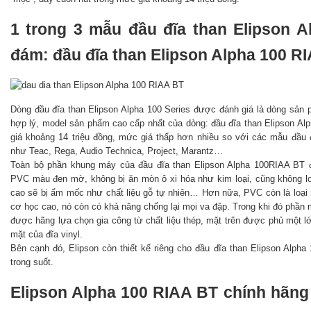
1 trong 3 mẫu đầu đĩa than Elipson A
đám: đầu đĩa than Elipson Alpha 100 R
Dòng đầu đĩa than Elipson Alpha 100 Series được đánh giá là dòng sản
hợp lý, model sản phẩm cao cấp nhất của dòng: đầu đĩa than Elipson A
giá khoảng 14 triệu đồng, mức giá thấp hơn nhiều so với các mẫu đầu 
như Teac, Rega, Audio Technica, Project, Marantz…
Toàn bộ phần khung máy của đầu đĩa than Elipson Alpha 100RIAA BT 
PVC màu đen mờ, không bị ăn mòn ô xi hóa như kim loại, cũng không lo g
cao sẽ bị ẩm mốc như chất liệu gỗ tự nhiên… Hơn nữa, PVC còn là loại
cơ học cao, nó còn có khả năng chống lại mọi va đập. Trong khi đó phần
được hãng lựa chọn gia công từ chất liệu thép, mặt trên được phủ một 
mặt của đĩa vinyl.
Bên cạnh đó, Elipson còn thiết kế riêng cho đầu đĩa than Elipson Alp
trong suốt.
Elipson Alpha 100 RIAA BT chính hãng