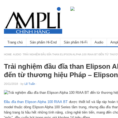
Trang chủ
Sản phẩm Hi-End
Sản phẩm Hi-Fi
Audio
Ampl
HOME
AUDIO
TRẢI NGHIỆM ĐẦU ĐĨA THAN ELIPSON ALPHA 100 RIAA BT ĐẾN TỪ THƯ
Trải nghiệm đầu đĩa than Elipson 
đến từ thương hiệu Pháp – Elipson
20/11/2018
·
by
Lê Tuấn
·
Đầu đĩa than Elipson Alpha 100 RIAA BT
được thiết kế và lắp ráp hoàn 
model thuộc dòng Elipson Alpha 100 Series tầm trung, nhưng đầu đĩa th
hãng trang bị hầu hết những tính năng, công nghệ tiên tiến, mang đến c
“mộc”, đầy cuốn hút trong mức giá khoảng 14 triệu đồng.