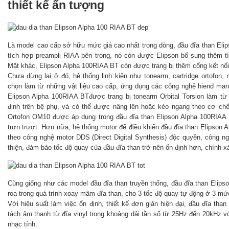
thiết kế ấn tượng
Là model cao cấp sở hữu mức giá cao nhất trong dòng, đầu đĩa than El
tích hợp preampli RIAA bên trong, nó còn được Elipson bổ sung thêm tí
Mặt khác, Elipson Alpha 100RIAA BT còn được trang bị thêm cổng kết nố
Chưa dừng lại ở đó, hệ thống linh kiện như tonearm, cartridge ortofon
chọn làm từ những vật liệu cao cấp, ứng dụng các công nghệ hiend mang
Elipson Alpha 100RIAA BTđược trang bị tonearm Orbital Torsion làm 
định trên bệ phụ, và có thể được nâng lên hoặc kéo ngang theo cơ chế
Ortofon OM10 được áp dụng trong đầu đĩa than Elipson Alpha 100RIAA
trơn trượt. Hơn nữa, hệ thống motor để điều khiển đầu đĩa than Elipso
theo công nghệ motor DDS (Direct Digital Synthesis) độc quyền, công 
thiện, đảm bảo tốc độ quay của đầu đĩa than trở nên ổn định hơn, chính x
Cũng giống như các model đầu đĩa than truyền thống, đầu đĩa than Elip
roa trong quá trình xoay mâm đĩa than, cho 3 tốc độ quay tự động ở 3 mứ
Với hiệu suất làm việc ổn định, thiết kế đơn giản hiện đại, đầu đĩa th
tách âm thanh từ đĩa vinyl trong khoảng dải tần số từ 25Hz đến 20kHz v
nhạc tính.