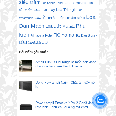
siêu trầm
Loa surround
Loa
Loa Sonus Faber
Loa Tannoy
Loa Triangle
sân vườn
Loa
Loa
Loa Ý
Loa âm trần
Loa âm tường
Wharfedale
Đan Mạch
Phụ
Loa Đức
Marantz
kiện
Yamaha
TIC
Rotel
Đầu Bluray
PrimaLuna
Đầu SACD/CD
Bài Viết Ngẫu Nhiên
Ampli Plinius Hautonga là mốc son đáng
nhớ của hãng âm thanh Plinius
Dòng Pow ampli Naim: Chất âm đầy nội
lực
Power ampli Emotiva XPA-2 Gen3 đáp
ứng nhiều nhu cầu của người chơi