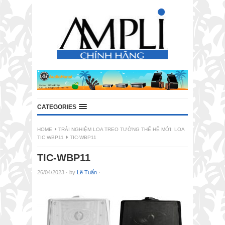
CATEGORIES
HOME
TRẢI NGHIỆM LOA TREO TƯỜNG THẾ HỆ MỚI: LOA
TIC WBP11
TIC-WBP11
TIC-WBP11
26/04/2023
·
by
Lê Tuấn
·