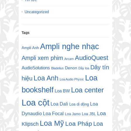
Uncategorized
Tags
Ampli nghe nhạc
Ampli Anh
AudioQuest
Ampli xem phim
Arcam
Dây tín
AudioSolutions
Denon
Bladelius
Dây loa
Loa
Loa Anh
hiệu
Loa Audio Physic
bookshelf
Loa center
Loa BW
Loa cột
Loa Dali
Loa
Loa di động
Loa
Dynaudio
Loa Focal
Loa JBL
Loa Jamo
Loa Mỹ
Loa Pháp
Loa
Klipsch