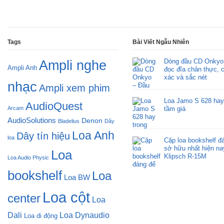
Tags
Bài Viết Ngẫu Nhiên
Dòng đầu CD Onkyo
Ampli nghe
Ampli Anh
đọc đĩa chân thực, 
xác và sắc nét
nhạc
Ampli xem phim
Loa Jamo S 628 hay
AudioQuest
Arcam
tầm giá
AudioSolutions
Denon
Bladelius
Dây
Loa Anh
Dây tín hiệu
loa
Cặp loa bookshelf đ
sở hữu nhất hiện na
Loa
Klipsch R-15M
Loa Audio Physic
bookshelf
Loa
Loa BW
Loa cột
center
Loa
Dali
Loa Dynaudio
Loa di động