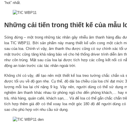
“hot” nhất.
Những cải tiến trong thiết kế của mẫu 
Sóng đứng – một trong những tác nhân gây nhiễu âm thanh hàng đầu được
loa TIC WBP11. Bởi sản phẩm này mang thiết kế uốn cong một cách m
sau của loa. Chính vì vậy, âm thanh thu được cũng có sự chính xác tố
mặt trước cũng tăng khả năng bảo vệ cho hệ thống driver trình diễn âm t
như côn trùng. Mặt sau của loa lại được tích hợp các cổng kết nối có nắp
động an toàn trước các tác nhân ngoài trời.
Không chỉ có vậy, để tạo nên một thiết kế loa treo tường chắc chắn và
được tối ưu về độ gọn nhẹ. Cụ thể, độ dài ba chiều của loa chỉ đạt mức 
lượng mỗi loa lại chỉ nặng 9 kg. Vậy nên, người dùng có thể sử dụng mẫ
nghiệm âm thanh khác nhau từ phòng ngủ cho đến phòng khách,… hay 
trà, nhà hàng, quán café, khách sạn,… Và để loa có thể gắn chắc chắn t
tích hợp thêm giá đỡ có thể xoay loa một góc 180 độ để người dùng có
sao cho phù hợp với nhu cầu sử dụng.