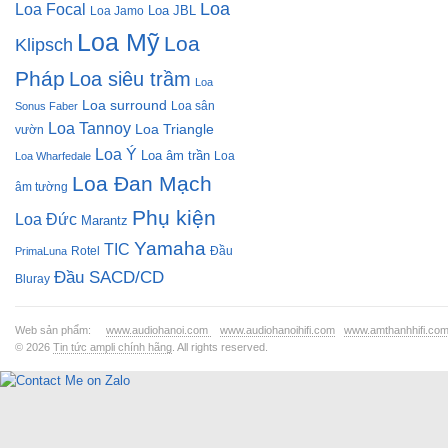
Loa
Loa Focal
Loa JBL
Loa Jamo
Loa Mỹ
Loa
Klipsch
Pháp
Loa siêu trầm
Loa
Loa surround
Loa sân
Sonus Faber
Loa Tannoy
Loa Triangle
vườn
Loa Ý
Loa âm trần
Loa
Loa Wharfedale
Loa Đan Mạch
âm tường
Phụ kiện
Loa Đức
Marantz
Yamaha
TIC
Rotel
Đầu
PrimaLuna
Đầu SACD/CD
Bluray
Web sản phẩm:
www.audiohanoi.com
www.audiohanoihifi.com
www.amthanhhifi.co
© 2026
Tin tức ampli chính hãng
. All rights reserved.