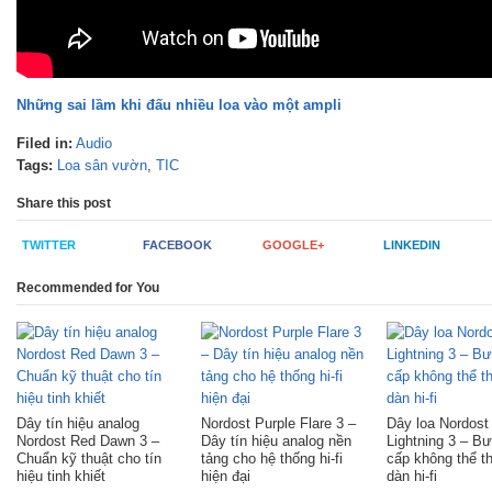
Những sai lầm khi đấu nhiều loa vào một ampli
Filed in:
Audio
Tags:
Loa sân vườn
,
TIC
Share this post
TWITTER
FACEBOOK
GOOGLE+
LINKEDIN
Recommended for You
Dây tín hiệu analog
Nordost Purple Flare 3 –
Dây loa Nordost
Nordost Red Dawn 3 –
Dây tín hiệu analog nền
Lightning 3 – B
Chuẩn kỹ thuật cho tín
tảng cho hệ thống hi-fi
cấp không thể t
hiệu tinh khiết
hiện đại
dàn hi-fi