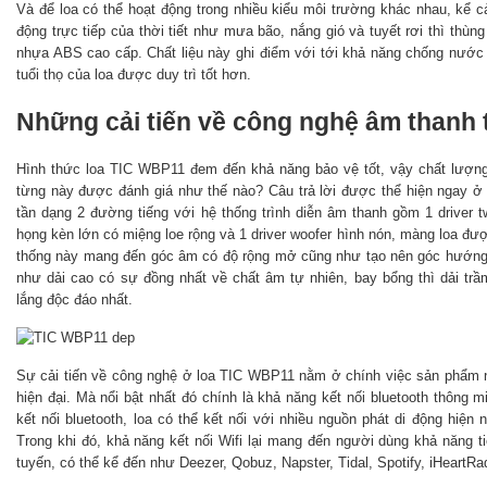
Và để loa có thể hoạt động trong nhiều kiểu môi trường khác nhau, kể c
động trực tiếp của thời tiết như mưa bão, nắng gió và tuyết rơi thì thù
nhựa ABS cao cấp. Chất liệu này ghi điểm với tới khả năng chống nước 
tuổi thọ của loa được duy trì tốt hơn.
Những cải tiến về công nghệ âm thanh 
Hình thức loa TIC WBP11 đem đến khả năng bảo vệ tốt, vậy chất lượng 
từng này được đánh giá như thế nào? Câu trả lời được thể hiện ngay 
tần dạng 2 đường tiếng với hệ thống trình diễn âm thanh gồm 1 driver 
họng kèn lớn có miệng loe rộng và 1 driver woofer hình nón, màng loa đượ
thống này mang đến góc âm có độ rộng mở cũng như tạo nên góc hướng 
như dải cao có sự đồng nhất về chất âm tự nhiên, bay bổng thì dải trầm
lắng độc đáo nhất.
Sự cải tiến về công nghệ ở loa TIC WBP11 nằm ở chính việc sản phẩm n
hiện đại. Mà nổi bật nhất đó chính là khả năng kết nối bluetooth thông m
kết nối bluetooth, loa có thể kết nối với nhiều nguồn phát di động hiện 
Trong khi đó, khả năng kết nối Wifi lại mang đến người dùng khả năng t
tuyến, có thể kể đến như Deezer, Qobuz, Napster, Tidal, Spotify, iHeartRa