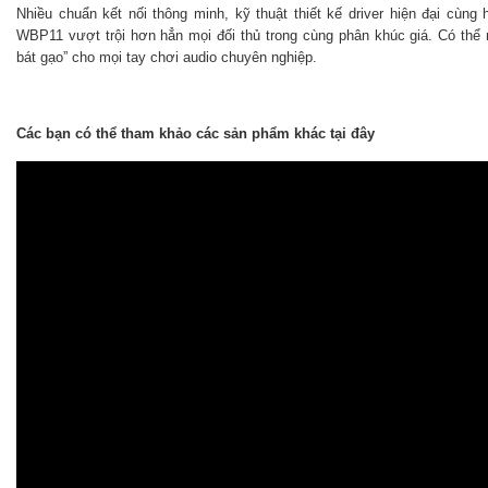
Nhiều chuẩn kết nối thông minh, kỹ thuật thiết kế driver hiện đại cùng
WBP11 vượt trội hơn hẳn mọi đối thủ trong cùng phân khúc giá. Có thể n
bát gạo” cho mọi tay chơi audio chuyên nghiệp.
Các bạn có thể tham khảo các sản phẩm khác tại đây