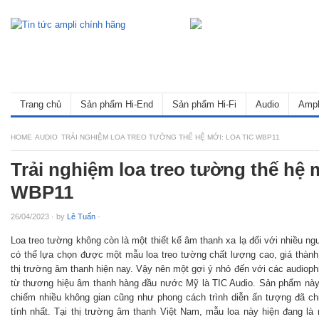
Trang chủ
Sản phẩm Hi-End
Sản phẩm Hi-Fi
Audio
Ampl
HOME
AUDIO
TRẢI NGHIỆM LOA TREO TƯỜNG THẾ HỆ MỚI: LOA TIC WBP11
Trải nghiệm loa treo tường thế hệ 
WBP11
26/04/2023
·
by
Lê Tuấn
·
Loa treo tường không còn là một thiết kế âm thanh xa lạ đối với nhiều ng
có thể lựa chọn được một mẫu loa treo tường chất lượng cao, giá thành
thị trường âm thanh hiện nay. Vậy nên một gợi ý nhỏ đến với các audioph
từ thương hiệu âm thanh hàng đầu nước Mỹ là TIC Audio. Sản phẩm này 
chiếm nhiều không gian cũng như phong cách trình diễn ấn tượng đã 
tính nhất. Tại thị trường âm thanh Việt Nam, mẫu loa này hiện đang là