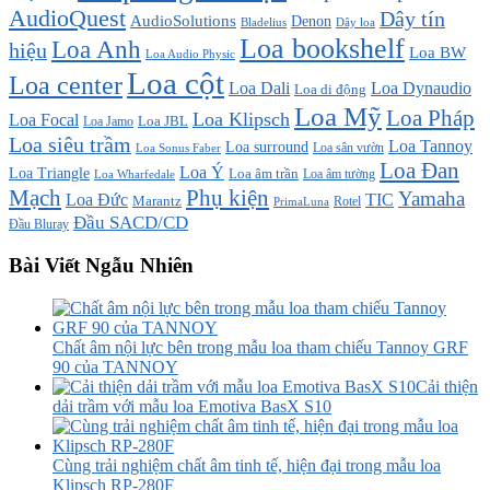
AudioQuest
Dây tín
AudioSolutions
Denon
Bladelius
Dây loa
Loa bookshelf
Loa Anh
hiệu
Loa BW
Loa Audio Physic
Loa cột
Loa center
Loa Dali
Loa Dynaudio
Loa di động
Loa Mỹ
Loa Pháp
Loa Klipsch
Loa Focal
Loa JBL
Loa Jamo
Loa siêu trầm
Loa Tannoy
Loa surround
Loa sân vườn
Loa Sonus Faber
Loa Đan
Loa Ý
Loa Triangle
Loa âm trần
Loa âm tường
Loa Wharfedale
Mạch
Phụ kiện
Yamaha
TIC
Loa Đức
Marantz
PrimaLuna
Rotel
Đầu SACD/CD
Đầu Bluray
Bài Viết Ngẫu Nhiên
Chất âm nội lực bên trong mẫu loa tham chiếu Tannoy GRF
90 của TANNOY
Cải thiện
dải trầm với mẫu loa Emotiva BasX S10
Cùng trải nghiệm chất âm tinh tế, hiện đại trong mẫu loa
Klipsch RP-280F