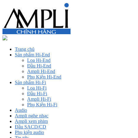
Trang chủ
Sản phẩm Hi-End
Loa Hi-End
Đầu Hi-End
Ampli Hi-End
Phụ Kiện Hi-End
Sản phẩm Hi-Fi
Loa Hi-Fi
Đầu Hi-Fi
Ampli Hi-Fi
Phụ Kiện Hi-Fi
Audio
Ampli nghe nhạc
Ampli xem phim
Đầu SACD/CD
Phụ kiện audio
Tin tức