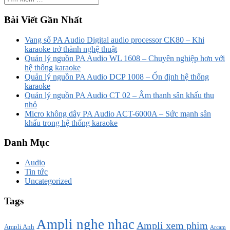
Bài Viết Gần Nhất
Vang số PA Audio Digital audio processor CK80 – Khi
karaoke trở thành nghệ thuật
Quản lý nguồn PA Audio WL 1608 – Chuyên nghiệp hơn với
hệ thống karaoke
Quản lý nguồn PA Audio DCP 1008 – Ổn định hệ thống
karaoke
Quản lý nguồn PA Audio CT 02 – Âm thanh sân khấu thu
nhỏ
Micro không dây PA Audio ACT-6000A – Sức mạnh sân
khấu trong hệ thống karaoke
Danh Mục
Audio
Tin tức
Uncategorized
Tags
Ampli nghe nhạc
Ampli xem phim
Ampli Anh
Arcam