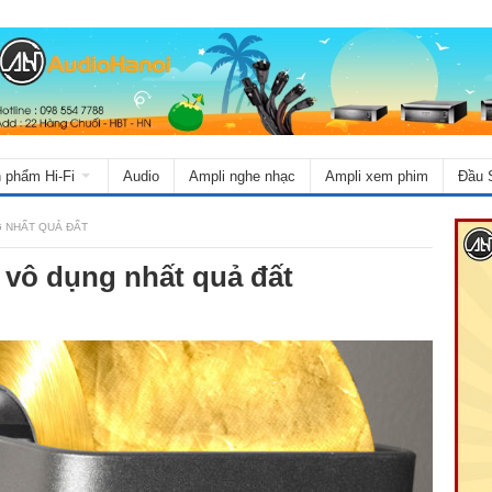
 phẩm Hi-Fi
Audio
Ampli nghe nhạc
Ampli xem phim
Đầu 
G NHẤT QUẢ ĐẤT
g vô dụng nhất quả đất