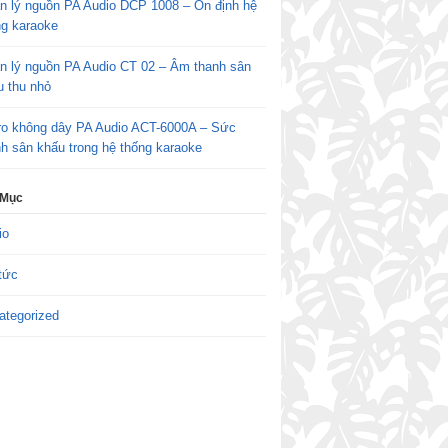
n lý nguồn PA Audio DCP 1008 – Ổn định hệ
ng karaoke
n lý nguồn PA Audio CT 02 – Âm thanh sân
u thu nhỏ
ro không dây PA Audio ACT-6000A – Sức
h sân khấu trong hệ thống karaoke
 Mục
io
tức
ategorized