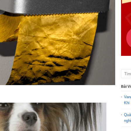
Bài V
Van
Khi 
Quả
ngh