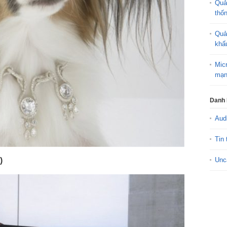
Quả
thố
Quả
khấ
Mic
mạn
Danh
Aud
Tin 
)
Unc