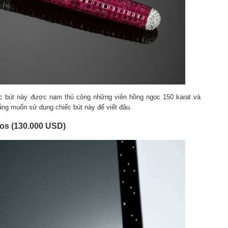
iếc bút này được nạm thủ công những viên hồng ngọc 150 karat và
ẳng muốn sử dụng chiếc bút này để viết đâu.
os (130.000 USD)