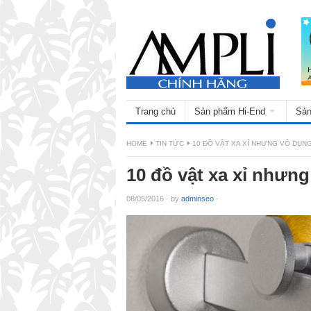
Trang chủ
Sản phẩm Hi-End
Sản
HOME
TIN TỨC
10 ĐỒ VẬT XA XỈ NHƯNG VÔ DỤN
10 đồ vật xa xỉ nhưn
08/05/2016
·
by
adminseo
·