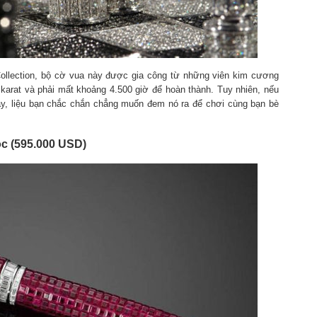
Collection, bộ cờ vua này được gia công từ những viên kim cương
0 karat và phải mất khoảng 4.500 giờ để hoàn thành. Tuy nhiên, nếu
y, liệu bạn chắc chắn chẳng muốn đem nó ra để chơi cùng bạn bè
c (595.000 USD)