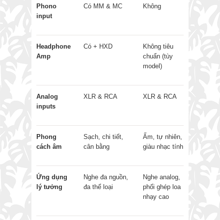
Phono
Có MM & MC
Không
input
Headphone
Có + HXD
Không tiêu
Amp
chuẩn (tùy
model)
Analog
XLR & RCA
XLR & RCA
inputs
Phong
Sạch, chi tiết,
Ấm, tự nhiên,
cách âm
cân bằng
giàu nhạc tính
Ứng dụng
Nghe đa nguồn,
Nghe analog,
lý tưởng
đa thể loại
phối ghép loa
nhạy cao