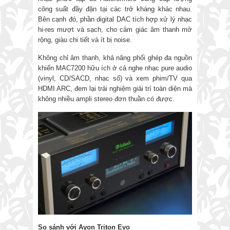
công suất đầy đặn tại các trở kháng khác nhau.
Bên cạnh đó, phần digital DAC tích hợp xử lý nhạc
hi-res mượt và sạch, cho cảm giác âm thanh mở
rộng, giàu chi tiết và ít bị noise.
Không chỉ âm thanh, khả năng phối ghép đa nguồn
khiến MAC7200 hữu ích ở cả nghe nhạc pure audio
(vinyl, CD/SACD, nhạc số) và xem phim/TV qua
HDMI ARC, đem lại trải nghiệm giải trí toàn diện mà
không nhiều ampli stereo đơn thuần có được.
So sánh với Ayon Triton Evo