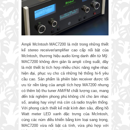
Ampli McIntosh MAC7200 là một trong những thiết
kế stereo receiver/amplifier cao cấp nổi bật của
McIntosh, thương hiệu audio lừng danh đến từ Mỹ.
MAC7200 không đơn giản là ampli công suất, đây
là một thiết bị tích hợp nhiều chức năng nghe nhạc
hiện đại, phục vụ cho cả những hệ thống hi-fi yêu
cầu cao. Sản phẩm là phiên bản receiver được tối
ưu từ nền tảng của ampli tích hợp MA7200 nhưng
có thêm bộ thu tuner AM/FM chất lượng cao, mang
đến trải nghiệm phong phú không chỉ cho âm nhạc
số, analog hay vinyl mà còn cả radio truyền thống.
Với phong cách thiết kế mặt kính đen sâu, đồng hồ
Watt meter LED xanh đặc trưng của McIntosh,
cùng các núm điều khiển bằng kim loại sang trọng,
MAC7200 vừa nổi bật cá tính, vừa phù hợp với