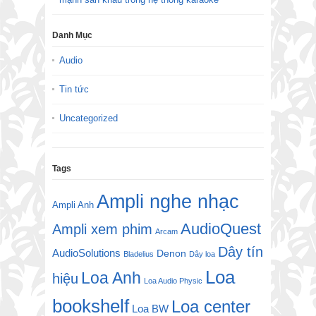
Danh Mục
Audio
Tin tức
Uncategorized
Tags
Ampli nghe nhạc
Ampli Anh
AudioQuest
Ampli xem phim
Arcam
Dây tín
AudioSolutions
Denon
Bladelius
Dây loa
Loa
Loa Anh
hiệu
Loa Audio Physic
bookshelf
Loa center
Loa BW