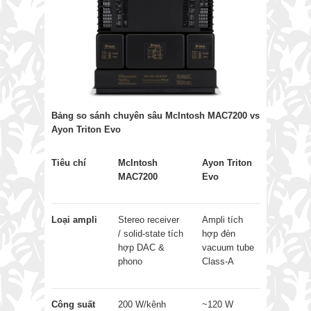
Bảng so sánh chuyên sâu McIntosh MAC7200 vs
Ayon Triton Evo
Tiêu chí
McIntosh
Ayon Triton
MAC7200
Evo
Loại ampli
Stereo receiver
Ampli tích
/ solid-state tích
hợp đèn
hợp DAC &
vacuum tube
phono
Class-A
Công suất
200 W/kênh
~120 W