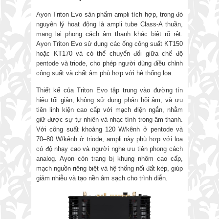
Ayon Triton Evo sản phẩm ampli tích hợp, trong đó
nguyên lý hoạt động là ampli tube Class-A thuần,
mang lại phong cách âm thanh khác biệt rõ rệt.
Ayon Triton Evo sử dụng các ống công suất KT150
hoặc KT170 và có thể chuyển đổi giữa chế độ
pentode và triode, cho phép người dùng điều chỉnh
công suất và chất âm phù hợp với hệ thống loa.
Thiết kế của Triton Evo tập trung vào đường tín
hiệu tối giản, không sử dụng phản hồi âm, và ưu
tiên linh kiện cao cấp với mạch điện ngắn, nhằm
giữ được sự tự nhiên và nhạc tính trong âm thanh.
Với công suất khoảng 120 W/kênh ở pentode và
70–80 W/kênh ở triode, ampli này phù hợp với loa
có độ nhạy cao và người nghe ưu tiên phong cách
analog. Ayon còn trang bị khung nhôm cao cấp,
mạch nguồn riêng biệt và hệ thống nối đất kép, giúp
giảm nhiễu và tạo nền âm sạch cho trình diễn.