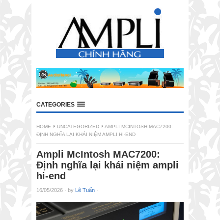
CATEGORIES
HOME
UNCATEGORIZED
AMPLI MCINTOSH MAC7200:
ĐỊNH NGHĨA LẠI KHÁI NIỆM AMPLI HI-END
Ampli McIntosh MAC7200:
Định nghĩa lại khái niệm ampli
hi-end
16/05/2026
·
by
Lê Tuấn
·