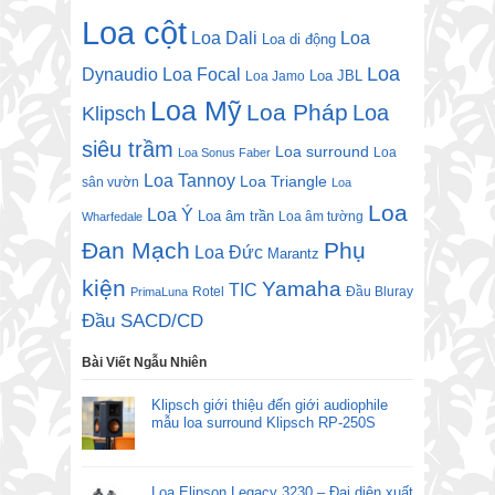
Loa cột
Loa Dali
Loa
Loa di động
Loa
Dynaudio
Loa Focal
Loa JBL
Loa Jamo
Loa Mỹ
Loa Pháp
Loa
Klipsch
siêu trầm
Loa surround
Loa
Loa Sonus Faber
Loa Tannoy
Loa Triangle
sân vườn
Loa
Loa
Loa Ý
Loa âm trần
Loa âm tường
Wharfedale
Đan Mạch
Phụ
Loa Đức
Marantz
kiện
Yamaha
TIC
Rotel
Đầu Bluray
PrimaLuna
Đầu SACD/CD
Bài Viết Ngẫu Nhiên
Klipsch giới thiệu đến giới audiophile
mẫu loa surround Klipsch RP-250S
Loa Elipson Legacy 3230 – Đại diện xuất