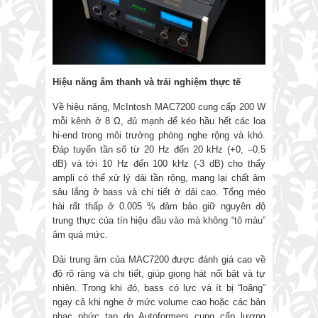
Hiệu năng âm thanh và trải nghiệm thực tế
Về hiệu năng, McIntosh MAC7200 cung cấp 200 W
mỗi kênh ở 8 Ω, đủ mạnh để kéo hầu hết các loa
hi-end trong môi trường phòng nghe rộng và khó.
Đáp tuyến tần số từ 20 Hz đến 20 kHz (+0, –0.5
dB) và tới 10 Hz đến 100 kHz (-3 dB) cho thấy
ampli có thể xử lý dải tần rộng, mang lại chất âm
sâu lắng ở bass và chi tiết ở dải cao. Tổng méo
hài rất thấp ở 0.005 % đảm bảo giữ nguyên độ
trung thực của tín hiệu đầu vào mà không “tô màu”
âm quá mức.
Dải trung âm của MAC7200 được đánh giá cao về
độ rõ ràng và chi tiết, giúp giọng hát nổi bật và tự
nhiên. Trong khi đó, bass có lực và ít bị “loãng”
ngay cả khi nghe ở mức volume cao hoặc các bản
nhạc phức tạp do Autoformers cung cấp lượng