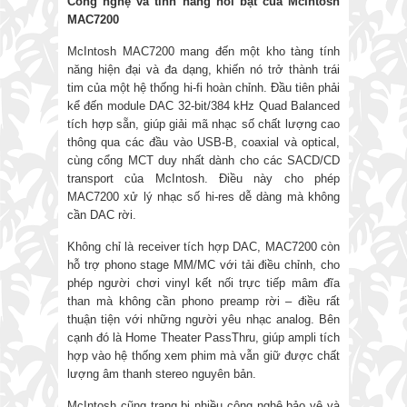
Công nghệ và tính năng nổi bật của McIntosh
MAC7200
McIntosh MAC7200 mang đến một kho tàng tính
năng hiện đại và đa dạng, khiến nó trở thành trái
tim của một hệ thống hi-fi hoàn chỉnh. Đầu tiên phải
kể đến module DAC 32-bit/384 kHz Quad Balanced
tích hợp sẵn, giúp giải mã nhạc số chất lượng cao
thông qua các đầu vào USB-B, coaxial và optical,
cùng cổng MCT duy nhất dành cho các SACD/CD
transport của McIntosh. Điều này cho phép
MAC7200 xử lý nhạc số hi-res dễ dàng mà không
cần DAC rời.
Không chỉ là receiver tích hợp DAC, MAC7200 còn
hỗ trợ phono stage MM/MC với tải điều chỉnh, cho
phép người chơi vinyl kết nối trực tiếp mâm đĩa
than mà không cần phono preamp rời – điều rất
thuận tiện với những người yêu nhạc analog. Bên
cạnh đó là Home Theater PassThru, giúp ampli tích
hợp vào hệ thống xem phim mà vẫn giữ được chất
lượng âm thanh stereo nguyên bản.
McIntosh cũng trang bị nhiều công nghệ bảo vệ và