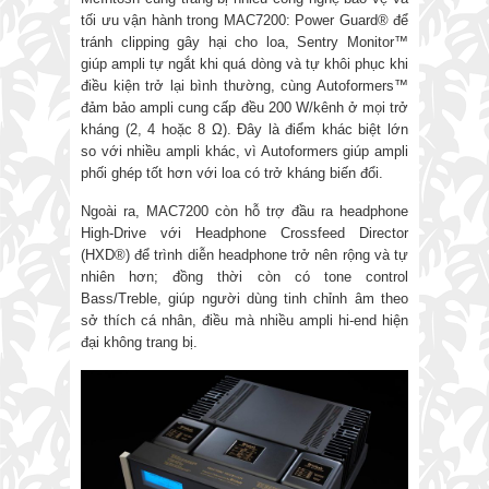
tối ưu vận hành trong MAC7200: Power Guard® để
tránh clipping gây hại cho loa, Sentry Monitor™
giúp ampli tự ngắt khi quá dòng và tự khôi phục khi
điều kiện trở lại bình thường, cùng Autoformers™
đảm bảo ampli cung cấp đều 200 W/kênh ở mọi trở
kháng (2, 4 hoặc 8 Ω). Đây là điểm khác biệt lớn
so với nhiều ampli khác, vì Autoformers giúp ampli
phối ghép tốt hơn với loa có trở kháng biến đổi.
Ngoài ra, MAC7200 còn hỗ trợ đầu ra headphone
High-Drive với Headphone Crossfeed Director
(HXD®) để trình diễn headphone trở nên rộng và tự
nhiên hơn; đồng thời còn có tone control
Bass/Treble, giúp người dùng tinh chỉnh âm theo
sở thích cá nhân, điều mà nhiều ampli hi-end hiện
đại không trang bị.