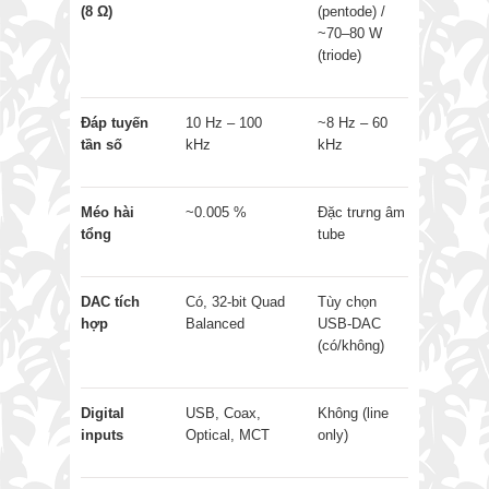
(8 Ω)
(pentode) /
~70–80 W
(triode)
Đáp tuyến
10 Hz – 100
~8 Hz – 60
tần số
kHz
kHz
Méo hài
~0.005 %
Đặc trưng âm
tổng
tube
DAC tích
Có, 32-bit Quad
Tùy chọn
hợp
Balanced
USB-DAC
(có/không)
Digital
USB, Coax,
Không (line
inputs
Optical, MCT
only)