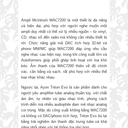
Ampli McIntosh MAC7200 là một thiết bị đa năng
và hiện đại, phù hợp với người nghe muốn một
ampli duy nhất có thể xử lý nhiều nguồn – từ vinyl,
CD, nhạc số đến radio mà không cần nhiều thiết bị
rời. Chức năng giải mã DAC tích hợp 32-bit và
phono MM/MC giúp MAC7200 đáp ứng nhu cầu
nghe nhạc cao hiện nay, trong khi công suất lớn và
Autoformers giúp phối ghép linh hoạt với loa khó
kéo. Âm thanh của MAC7200 thiên về độ chính
xác, cân bằng và sạch, rất phù hợp với nhiều thể
loại nhạc khác nhau.
Ngược lại, Ayon Triton Evo là sản phẩm dành cho
người yêu amplifier tube analog thuần túy, với chất
âm ấm, tự nhiên và giàu nhạc tính, phong cách
trình diễn mà nhiều audiophile đam mê nhạc analog
coi trọng. Mặc dù công suất không bằng MAC7200
và không có DAC/phono tích hợp, Triton Evo bù lại
bằng trải nghiệm âm thanh đặc trưng tube và khả
năng phối ghép với hệ thống loa phù hợp.