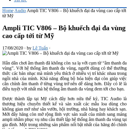
Home
Audio
Ampli TIC V806 – Bộ khuếch đại đa vùng cao cấp tới
từ Mỹ
Ampli TIC V806 – Bộ khuếch đại đa vùng
cao cấp tới từ Mỹ
17/08/2020
·
by
Lê Tuấn
·
Hẳn dân chơi âm thanh đã không còn xa lạ với cụm từ “âm thanh đa
vùng”. Với hệ thống âm thanh đa vùng, người dùng có thể thưởng
thức các bản nhạc mà mình yêu thích ở nhiều vị trí khác nhau trong
ngồi nhà của mình. Khả năng đồng bộ hóa hiện đại còn giúp việc
cân chỉnh âm thanh ở từng vùng trở nên dễ dàng hơn. Đây có lẽ là
điều tuyệt vời nhất mà hệ thống âm thanh đa vùng đem tới cho bạn.
Được thành lập tại Mỹ cách đây hơn nửa thế kỷ, TIC Audio là
thương hiệu chuyên thiết kế và sản xuất các mẫu loa dùng cho
không gian mở như sân vườn, hội trường, nhà hàng hay khách sạn.
Mới đây hãng còn mở rộng lĩnh vực sản xuất của mình sang mảng
ampli nhằm phục vụ nhu cầu thiết lập hệ thống âm thanh đa vùng tại
gia đình. Một trong những sản phẩm nổi bật nhất của hãng đó chính