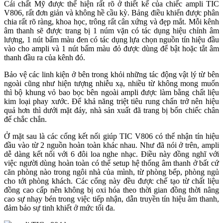
Cái chất Mỹ được thể hiện rất rõ ở thiết kế của chiếc ampli TIC
V806, rất đơn giản và không hề cầu kỳ. Bảng điều khiển được phân
chia rất rõ ràng, khoa học, trông rất cân xứng và đẹp mắt. Mỗi kênh
âm thanh sẽ được trang bị 1 núm vặn có tác dụng hiệu chỉnh âm
lượng, 1 nút bấm màu đen có tác dụng lựa chọn nguồn tín hiệu đầu
vào cho ampli và 1 nút bấm màu đỏ được dùng để bật hoặc tắt âm
thanh đầu ra của kênh đó.
Bảo vệ các linh kiện ở bên trong khỏi những tác động vật lý từ bên
ngoài cũng như hiện tượng nhiễu xạ, nhiều từ không mong muốn
thì bộ khung vỏ bao bọc bên ngoài ampli được làm bằng chất liệu
kim loại phay xước. Để khả năng triệt tiêu rung chấn trở nên hiệu
quả hơn thì dưới mặt đáy, nhà sản xuất đã trang bị bốn chiếc chân
đế chắc chắn.
Ở mặt sau là các cổng kết nối giúp TIC V806 có thể nhận tín hiệu
đầu vào từ 2 nguồn hoàn toàn khác nhau. Như đã nói ở trên, ampli
dễ dàng kết nối với 6 đôi loa nghe nhạc. Điều này đồng nghĩ với
việc người dùng hoàn toàn có thể setup hệ thống âm thanh ở bất cứ
căn phòng nào trong ngôi nhà của mình, từ phòng bếp, phòng ngủ
cho tới phòng khách. Các cổng này đều được chế tạo từ chất liệu
đồng cao cấp nên không bị oxi hóa theo thời gian đồng thời nâng
cao sự nhạy bén trong việc tiếp nhận, dẫn truyền tín hiệu âm thanh,
đảm bảo sự tinh khiết ở mức tối đa.