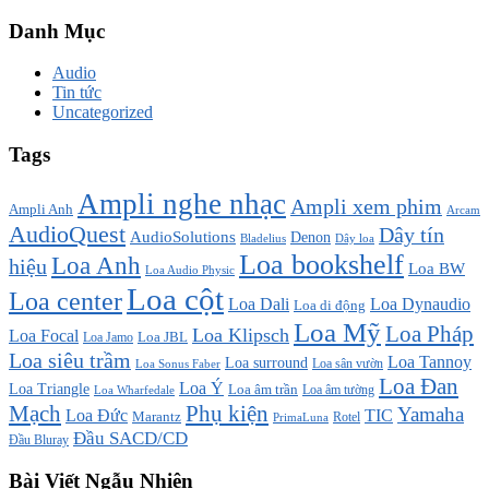
Danh Mục
Audio
Tin tức
Uncategorized
Tags
Ampli nghe nhạc
Ampli xem phim
Ampli Anh
Arcam
AudioQuest
Dây tín
AudioSolutions
Denon
Bladelius
Dây loa
Loa bookshelf
Loa Anh
hiệu
Loa BW
Loa Audio Physic
Loa cột
Loa center
Loa Dali
Loa Dynaudio
Loa di động
Loa Mỹ
Loa Pháp
Loa Klipsch
Loa Focal
Loa JBL
Loa Jamo
Loa siêu trầm
Loa Tannoy
Loa surround
Loa sân vườn
Loa Sonus Faber
Loa Đan
Loa Ý
Loa Triangle
Loa âm trần
Loa âm tường
Loa Wharfedale
Mạch
Phụ kiện
Yamaha
TIC
Loa Đức
Marantz
PrimaLuna
Rotel
Đầu SACD/CD
Đầu Bluray
Bài Viết Ngẫu Nhiên