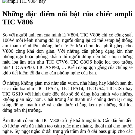
Những đặc điểm nổi bật của chiếc ampli
TIC V806
So với người anh em của mình là V804, TIC V806 chỉ có công suất
100W mỗi kênh nhưng đổi lại người dùng lại có thể setup hệ thống
âm thanh ở nhiều phòng hơn. Việc lựa chọn loa phối ghép cho
V806 cũng khá đơn giản. Với những căn phòng dạng kín như
phòng ngủ hoặc phòng khách thì người dùng nên lựa chọn những
mẫu loa âm trần như TIC C7V6, TIC C8O6 hoặc loa treo tường
như TIC ASP60, TIC ASP90, … Kiểu dáng gọn gàng của chúng sẽ
giúp tiết kiệm tối đa cho căn phòng nghe của bạn.
Ở những không gian mở như sân vườn, nhà hàng hay khách sạn thì
các mẫu loa như TIC TFS25, TIC TFS14, TIC GS4, TIC GS5 hay
TIC GS10 với hình thức độc đáo sẽ dễ dàng hòa mình vào những
không gian này hơn. Chất lượng âm thanh mà chúng đem lại cũng
sống động, mạnh mẽ và chân thực chẳng kém gì những đôi loa
đứng trên thị trường.
Âm thanh có ampli TIC V806 xử lý khá trung tính. Các dải âm đều
có lượng vừa đủ nhằm tạo cảm giác nhẹ nhàng, thoải mái cho người
nghe. Sự ngọt ngào ở dải trung và trầm ấm ở dải bass giúp cho các