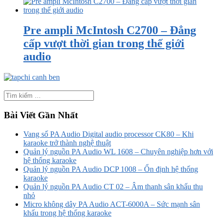
Pre ampli McIntosh C2700 – Đẳng
cấp vượt thời gian trong thế giới
audio
Bài Viết Gần Nhất
Vang số PA Audio Digital audio processor CK80 – Khi
karaoke trở thành nghệ thuật
Quản lý nguồn PA Audio WL 1608 – Chuyên nghiệp hơn với
hệ thống karaoke
Quản lý nguồn PA Audio DCP 1008 – Ổn định hệ thống
karaoke
Quản lý nguồn PA Audio CT 02 – Âm thanh sân khấu thu
nhỏ
Micro không dây PA Audio ACT-6000A – Sức mạnh sân
khấu trong hệ thống karaoke