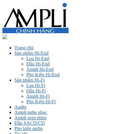
Trang chủ
Sản phẩm Hi-End
Loa Hi-End
Đầu Hi-End
Ampli Hi-End
Phụ Kiện Hi-End
Sản phẩm Hi-Fi
Loa Hi-Fi
Đầu Hi-Fi
Ampli Hi-Fi
Phụ Kiện Hi-Fi
Audio
Ampli nghe nhạc
Ampli xem phim
Đầu SACD/CD
Phụ kiện audio
Tin tức