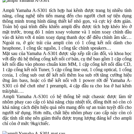
Ampli Yamaha A-S301 tích hợp hai kênh được trang bị nhiều tính
năng, công nghệ tiên tiến mang đến cho người chơi sự tiện dụng
thông minh trong hình dáng thiết kế nhỏ gọn, và cực kỳ đơn giản.
Toàn bộ quá trình điều khiển ampli đều được tích hợp khéo léo ở
mặt trước, trong đó 1 núm xoay volume và 1 núm xoay chỉnh đầu
vào đi kèm với 4 núm xoay dạng thanh dọc để điều chỉnh âm sắc…
Ngoài ra, ở góc trái của ampli còn có 1 cổng kết nối dành cho
heaphone, 1 công tắc nguồn, 1 công tắc chỉnh speakers…
Mặt sau của Yamaha A-S301 được sắp xếp rất cân đối, và khoa học
với đầy đủ hệ thống cổng kết nối cơ bản, cụ thể bao gồm 1 cặp cổng
kết nối đầu vào phono chuẩn kim MM, 1 cặp cổng kết nối đầu CD,
1 cặp cổng kết nối Tuner, 5 cặp cổng line out, 1 cổng optical, 1 cổng
coxia, 1 cổng sub out để kết nối thêm loa sub rời tăng cường hiệu
ứng âm bass, hoặc có thể kết nối với 1 power rời để Yamaha A-
S301 có thể chơi như 1 preampli, 4 cặp đầu ra cho loa ở hai kênh
trái/phải….
Ampli Yamaha A-S301 có hệ thống bề mặt chassic được làm từ
nhôm phay cao cấp có khả năng chịu nhiệt tốt, đồng thời nó còn có
khả năng cách điện hiệu quả nên mang đến sự an toàn tuyệt đối cho
người sử dụng. Hơn nữa, chất liệu nhôm phay cao cấp này còn có
đặc tính rất nhẹ nên giảm thiểu được trọng lượng đáng kể cho ampli
chỉ còn ở mức 9kg/chiếc.