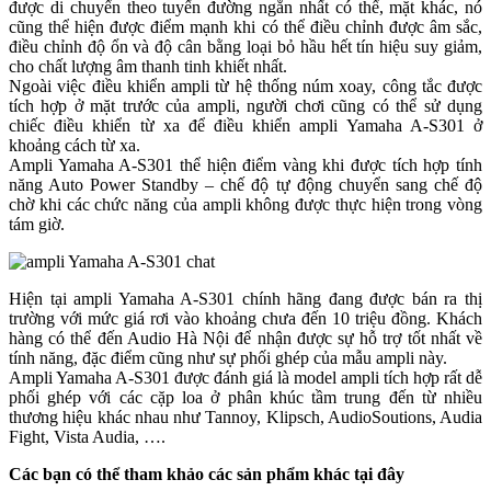
được di chuyển theo tuyến đường ngắn nhất có thể, mặt khác, nó
cũng thể hiện được điểm mạnh khi có thể điều chỉnh được âm sắc,
điều chỉnh độ ổn và độ cân bằng loại bỏ hầu hết tín hiệu suy giảm,
cho chất lượng âm thanh tinh khiết nhất.
Ngoài việc điều khiển ampli từ hệ thống núm xoay, công tắc được
tích hợp ở mặt trước của ampli, người chơi cũng có thể sử dụng
chiếc điều khiển từ xa để điều khiển ampli Yamaha A-S301 ở
khoảng cách từ xa.
Ampli Yamaha A-S301 thể hiện điểm vàng khi được tích hợp tính
năng Auto Power Standby – chế độ tự động chuyển sang chế độ
chờ khi các chức năng của ampli không được thực hiện trong vòng
tám giờ.
Hiện tại ampli Yamaha A-S301 chính hãng đang được bán ra thị
trường với mức giá rơi vào khoảng chưa đến 10 triệu đồng. Khách
hàng có thể đến Audio Hà Nội để nhận được sự hỗ trợ tốt nhất về
tính năng, đặc điểm cũng như sự phối ghép của mẫu ampli này.
Ampli Yamaha A-S301 được đánh giá là model ampli tích hợp rất dễ
phối ghép với các cặp loa ở phân khúc tầm trung đến từ nhiều
thương hiệu khác nhau như Tannoy, Klipsch, AudioSoutions, Audia
Fight, Vista Audia, ….
Các bạn có thể tham khảo các sản phẩm khác tại đây