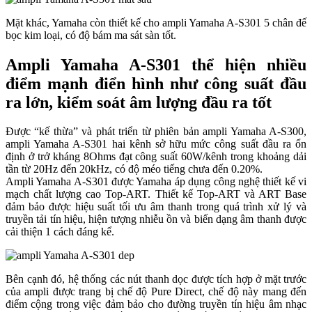
Mặt khác, Yamaha còn thiết kế cho ampli Yamaha A-S301 5 chân đế
bọc kim loại, có độ bám ma sát sàn tốt.
Ampli Yamaha A-S301 thể hiện nhiều
điểm mạnh điển hình như công suất đầu
ra lớn, kiểm soát âm lượng đầu ra tốt
Được “kế thừa” và phát triển từ phiên bản ampli Yamaha A-S300,
ampli Yamaha A-S301 hai kênh sở hữu mức công suất đầu ra ổn
định ở trở kháng 8Ohms đạt công suất 60W/kênh trong khoảng dải
tần từ 20Hz đến 20kHz, có độ méo tiếng chưa đến 0.20%.
Ampli Yamaha A-S301 được Yamaha áp dụng công nghệ thiết kế vi
mạch chất lượng cao Top-ART. Thiết kế Top-ART và ART Base
đảm bảo được hiệu suất tối ưu âm thanh trong quá trình xử lý và
truyền tải tín hiệu, hiện tượng nhiễu ồn và biến dạng âm thanh được
cải thiện 1 cách đáng kể.
Bên cạnh đó, hệ thống các nút thanh dọc được tích hợp ở mặt trước
của ampli được trang bị chế độ Pure Direct, chế độ này mang đến
điểm cộng trong việc đảm bảo cho đường truyền tín hiệu âm nhạc