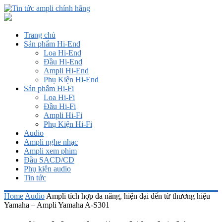
Trang chủ
Sản phẩm Hi-End
Loa Hi-End
Đầu Hi-End
Ampli Hi-End
Phụ Kiện Hi-End
Sản phẩm Hi-Fi
Loa Hi-Fi
Đầu Hi-Fi
Ampli Hi-Fi
Phụ Kiện Hi-Fi
Audio
Ampli nghe nhạc
Ampli xem phim
Đầu SACD/CD
Phụ kiện audio
Tin tức
Home
Audio
Ampli tích hợp đa năng, hiện đại đến từ thương hiệu
Yamaha – Ampli Yamaha A-S301