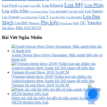
Loa Mỹ
Loa Pháp
Loa Klipsch
Loa Focal
Loa JBL
Loa Jamo
Loa siêu trầm
Loa Tannoy
Loa surround
Loa sân vườn
Loa Sonus Faber
Loa Đan
Loa Ý
Loa Triangle
Loa âm trần
Loa âm tường
Loa Wharfedale
Mạch
Phụ kiện
Yamaha
TIC
Loa Đức
Marantz
PrimaLuna
Rotel
Đầu SACD/CD
Đầu Bluray
Bài Viết Ngẫu Nhiên
Ampli Denon Heos Drive Streaming: Mẫu ampli hiện đại và
thanh lịch
[Vietnam hiend show 2018] Ngắm loạt sản phẩm của
AudioSoultions được Audio Hà Nội mang tới triển lãm
Vietnam Hi-end Show 2018 Tp.HCM
Đánh giá chất âm hiện đại đến từ mẫu ampli Arcam FMJ
SR250 thương hiệu Anh