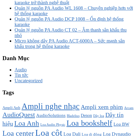
karaoke trở thành nghệ thuật
Quản lý nguồn PA Audio WL 1608 – Chuyên nghiệp hơn với
hệ thống karaoke
Quản lý nguồn PA Audio DCP 1008 – Ổn định hệ thống
karaoke
Quản lý nguồn PA Audio CT 02 – Âm thanh sân khấu thu
nhỏ
Micro không dây PA Audio ACT-6000A – Sức mạnh sân
khấu trong hệ thống karaoke
Danh Mục
Audio
Tin tức
Uncategorized
Tags
Ampli nghe nhạc
Ampli xem phim
Ampli Anh
Arcam
AudioQuest
Dây tín
AudioSolutions
Denon
Bladelius
Dây loa
Loa bookshelf
Loa Anh
hiệu
Loa BW
Loa Audio Physic
Loa cột
Loa center
Loa Dali
Loa Dynaudio
Loa di động